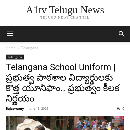
A1tv Telugu News
TELUGU NEWS CHANNEL
Home
Telangana
Telangana
Telangana School Uniform |
ప్రభుత్వ పాఠశాల విద్యార్థులకు
కొత్త యూనిఫాం.. ప్రభుత్వం కీలక
నిర్ణయం
Bajaswamy
-
June 13, 2026
0