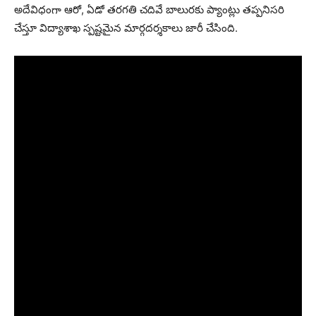
అదేవిధంగా ఆరో, ఏడో తరగతి చదివే బాలురకు ప్యాంట్లు తప్పనిసరి
చేస్తూ విద్యాశాఖ స్పష్టమైన మార్గదర్శకాలు జారీ చేసింది.