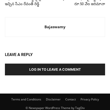
ఇచ్చిన సీఎం రేవంత్ రెడ్డి
రూ.50 వేల జరిమానా
Bajaswamy
LEAVE A REPLY
LOG IN TO LEAVE A COMMENT
Terms and Conditions
Disclaimer
Contact
Privacy Policy
© Newspaper WordPress Theme by TagDiv