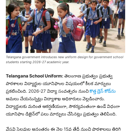
Telangana government introduces new uniform design for government school
students starting 2026-27 academic year.
Telangana School Uniform:
తెలంగాణ ప్రభుత్వం ప్రభుత్వ
పాఠశాలల విద్యార్థుల యూనిఫాంల విషయంలో కీలక మార్పులు
ప్రకటించింది. 2026-27 విద్యా సంవత్సరం నుంచి
కొత్త డ్రెస్ కోడ్‌ను
అమలు చేయనున్నట్లు విద్యాశాఖ అధికారులు వెల్లడించారు.
విద్యార్థులకు మరింత ఆకర్షణీయంగా, సౌకర్యవంతంగా ఉండే విధంగా
యూనిఫాం డిజైన్‌లో పలు మార్పులు చేసినట్లు ప్రభుత్వం తెలిపింది.
వేసవి సెలవుల అనంతరం ఈ నెల 15వ తేదీ నుంచి పాఠశాలలు తిరిగి