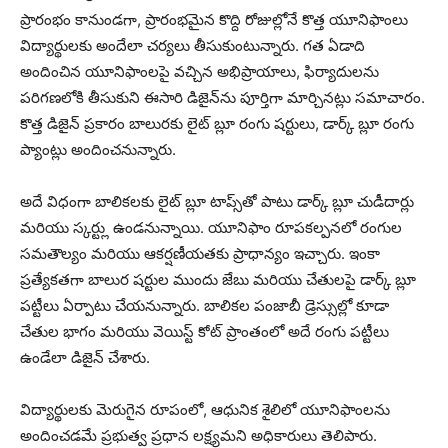
ప్రారంభం కానుండగా, ప్రారంభమైన కొద్ది రోజుల్లోనే కొత్త యూనిఫాంలు
విద్యార్థులకు అందేలా చర్యలు తీసుకుంటున్నారు. గత ఏడాది
అందించిన యూనిఫాంలపై వచ్చిన అభిప్రాయాలు, ఫిర్యాదులను
పరిగణలోకి తీసుకుని ఈసారి డిజైన్‌ను పూర్తిగా మార్చినట్లు సమాచారం.
కొత్త డిజైన్ ప్రకారం బాలురకు లైట్ బ్లూ రంగు షర్టులు, డార్క్ బ్లూ రంగు
ప్యాంట్లు అందించనున్నారు.
అదే విధంగా బాలికలకు లైట్ బ్లూ టాప్స్‌తో పాటు డార్క్ బ్లూ చుడీదార్లు
మరియు స్కర్ట్లు ఉండనున్నాయి. యూనిఫాం రూపకల్పనలో రంగుల
సమతౌల్యం మరియు ఆకర్షణీయతకు ప్రాధాన్యం ఇచ్చారు. ఇంకా
ప్రత్యేకతగా బాలుర షర్టుల ముందు జేబు మరియు చేతులపై డార్క్ బ్లూ
పట్టీలు ఏర్పాటు చేయనున్నారు. బాలికల పంజాబీ డ్రెస్సుల్లో కూడా
చేతుల భాగం మరియు వెయిస్ట్ కోట్ ప్రాంతంలో అదే రంగు పట్టీలు
ఉండేలా డిజైన్ చేశారు.
విద్యార్థులకు మెరుగైన రూపంలో, ఆధునిక శైలిలో యూనిఫాంలను
అందించడమే ప్రభుత్వ ప్రధాన లక్ష్యమని అధికారులు తెలిపారు.