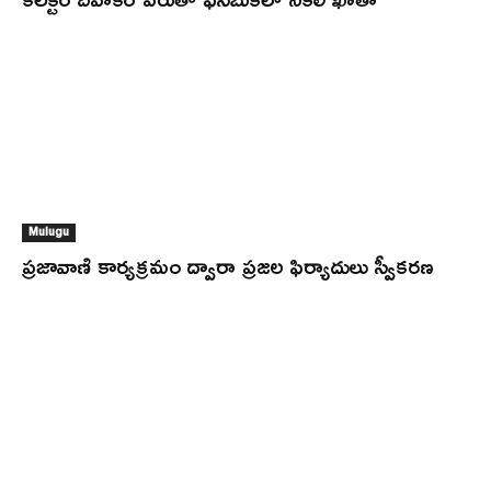
Mulugu
ప్రజావాణి కార్యక్రమం ద్వారా ప్రజల ఫిర్యాదులు స్వీకరణ