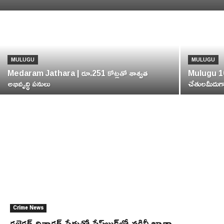
MULUGU
MULUGU
Medaram Jathara | రూ.251 కోట్లతో శాశ్వత
Mulugu 10
అభివృద్ధి పనులు
చేతులమీదుగా 
Crime News
క‌లెక్ట‌ర్ దివాకర్ పేరుతో ఫేస్‌బుక్‌లో నకిలీ ఖాతా