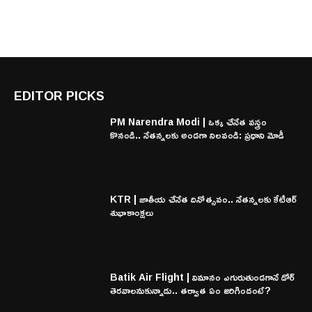
EDITOR PICKS
PM Narendra Modi | ఒక్క చేనేత వస్త్రం
కొనండి.. నేతన్నలకు అండగా నిలవండి: ప్రధాని మోడీ
KTR | జాతీయ చేనేత దినోత్సవం.. నేతన్నలకు కేటీఆర్
శుభాకాంక్షలు
Batik Air Flight | విమానం ఎగురుతుండగానే డోర్
తెరవాలనుకున్నాడు.. తర్వాత ఏం జరిగిందంటే?