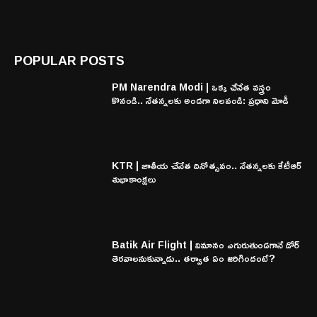
POPULAR POSTS
PM Narendra Modi | ఒక్క చేనేత వస్త్రం
కొనండి.. నేతన్నలకు అండగా నిలవండి: ప్రధాని మోడీ
KTR | జాతీయ చేనేత దినోత్సవం.. నేతన్నలకు కేటీఆర్
శుభాకాంక్షలు
Batik Air Flight | విమానం ఎగురుతుండగానే డోర్
తెరవాలనుకున్నాడు.. తర్వాత ఏం జరిగిందంటే?