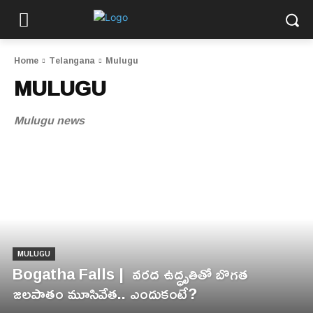
Home
Telangana
Mulugu
MULUGU
Mulugu news
MULUGU
Bogatha Falls | వరద ఉద్ధృతితో బొగత
జలపాతం మూసివేత.. ఎందుకంటే?