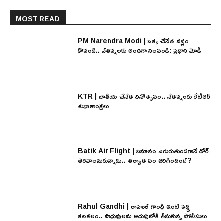
MOST READ
PM Narendra Modi | ఒక్క చేనేత వస్త్రం
కొనండి.. నేతన్నలకు అండగా నిలవండి: ప్రధాని మోడీ
KTR | జాతీయ చేనేత దినోత్సవం.. నేతన్నలకు కేటీఆర్
శుభాకాంక్షలు
Batik Air Flight | విమానం ఎగురుతుండగానే డోర్
తెరవాలనుకున్నాడు.. తర్వాత ఏం జరిగిందంటే?
Rahul Gandhi | రాహుల్ గాంధీ ఇంటి వద్ద
కలకలం.. సాధువులను అదుపులోకి తీసుకున్న పోలీసులు