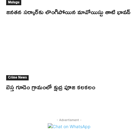
Mulugu
జనతన సర్కార్‌కు లొంగిపోయిన మావోయిస్టు తాటి భావన్
Crime News
బెస్త గూడెం గ్రామంలో క్షుద్ర పూజ కలకలం
- Advertisment -