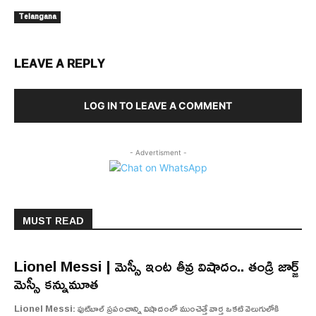
Telangana
LEAVE A REPLY
LOG IN TO LEAVE A COMMENT
- Advertisment -
MUST READ
Lionel Messi | మెస్సీ ఇంట తీవ్ర విషాదం.. తండ్రి జార్జ్
మెస్సీ కన్నుమూత
Lionel Messi: ఫుట్‌బాల్ ప్రపంచాన్ని విషాదంలో ముంచెత్తే వార్త ఒకటి వెలుగులోకి