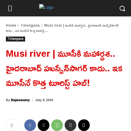
Home
Telangana
Musi river | మూసీకి మహార్దశ.. హైదరాబాద్ హుస్సేన్‌సాగర్
కాదు.. ఇక మూసీనే కొత్త టూరిస్ట్...
Telangana
Musi river | మూసీకి మహార్దశ..
హైదరాబాద్ హుస్సేన్‌సాగర్ కాదు.. ఇక
మూసీనే కొత్త టూరిస్ట్ హబ్!
-
By
Bajaswamy
July 9, 2026