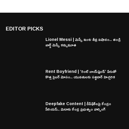
EDITOR PICKS
Lionel Messi | మెస్సీ ఇంట తీవ్ర విషాదం.. తండ్రి
జార్జ్ మెస్సీ కన్నుమూత
Rent Boyfriend | ‘రెంట్ బాయ్‌ఫ్రెండ్’ పేరుతో
కొత్త సైబర్ మోసం.. యువతులకు సజ్జనార్ హెచ్చరిక
Deepfake Content | డీప్‌ఫేక్‌లపై కేంద్రం
సీరియస్.. మెటాకు కేంద్ర ప్రభుత్వం వార్నింగ్