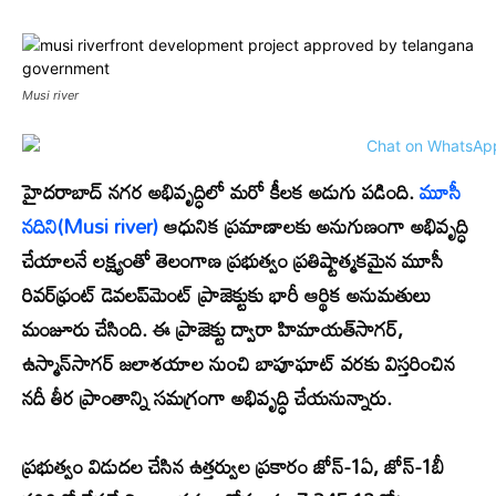
Musi river
హైదరాబాద్ నగర అభివృద్ధిలో మరో కీలక అడుగు పడింది.
మూసీ
నదిని(Musi river)
ఆధునిక ప్రమాణాలకు అనుగుణంగా అభివృద్ధి
చేయాలనే లక్ష్యంతో తెలంగాణ ప్రభుత్వం ప్రతిష్టాత్మకమైన మూసీ
రివర్‌ఫ్రంట్ డెవలప్‌మెంట్ ప్రాజెక్టుకు భారీ ఆర్థిక అనుమతులు
మంజూరు చేసింది. ఈ ప్రాజెక్టు ద్వారా హిమాయత్‌సాగర్,
ఉస్మాన్‌సాగర్ జలాశయాల నుంచి బాపూఘాట్ వరకు విస్తరించిన
నదీ తీర ప్రాంతాన్ని సమగ్రంగా అభివృద్ధి చేయనున్నారు.
ప్రభుత్వం విడుదల చేసిన ఉత్తర్వుల ప్రకారం జోన్-1ఏ, జోన్-1బీ