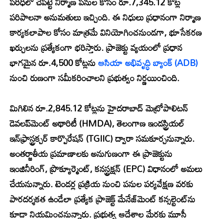
పరిధిలో చేపట్టే నిర్మాణ పనుల కోసం రూ.7,345.12 కోట్ల
పరిపాలనా అనుమతులు ఇచ్చింది. ఈ నిధులు ప్రధానంగా నిర్మాణ
కార్యకలాపాల కోసం మాత్రమే వినియోగించనుండగా, భూసేకరణ
ఖర్చులను ప్రత్యేకంగా భరిస్తారు. ప్రాజెక్టు వ్యయంలో ప్రధాన
భాగమైన రూ.4,500 కోట్లను
ఆసియా అభివృద్ధి బ్యాంక్ (ADB)
నుంచి రుణంగా సమీకరించాలని ప్రభుత్వం నిర్ణయించింది.
మిగిలిన రూ.2,845.12 కోట్లను హైదరాబాద్ మెట్రోపాలిటన్
డెవలప్‌మెంట్ అథారిటీ (HMDA), తెలంగాణ ఇండస్ట్రియల్
ఇన్‌ఫ్రాస్ట్రక్చర్ కార్పొరేషన్ (TGIIC) ద్వారా సమకూర్చనున్నారు.
అంతర్జాతీయ ప్రమాణాలకు అనుగుణంగా ఈ ప్రాజెక్టును
ఇంజినీరింగ్, ప్రొక్యూర్మెంట్, కనస్ట్రక్షన్ (EPC) విధానంలో అమలు
చేయనున్నారు. టెండర్ల ప్రక్రియ నుంచి పనుల పర్యవేక్షణ వరకు
పారదర్శకత ఉండేలా ప్రత్యేక ప్రాజెక్ట్ మేనేజ్‌మెంట్ కన్సల్టెంట్‌ను
కూడా నియమించనున్నారు. ప్రభుత్వ ఆదేశాల మేరకు మూసీ