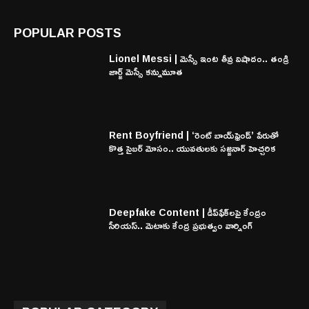
POPULAR POSTS
Lionel Messi | మెస్సీ ఇంట తీవ్ర విషాదం.. తండ్రి
జార్జ్ మెస్సీ కన్నుమూత
Rent Boyfriend | ‘రెంట్ బాయ్‌ఫ్రెండ్’ పేరుతో
కొత్త సైబర్ మోసం.. యువతులకు సజ్జనార్ హెచ్చరిక
Deepfake Content | డీప్‌ఫేక్‌లపై కేంద్రం
సీరియస్.. మెటాకు కేంద్ర ప్రభుత్వం వార్నింగ్