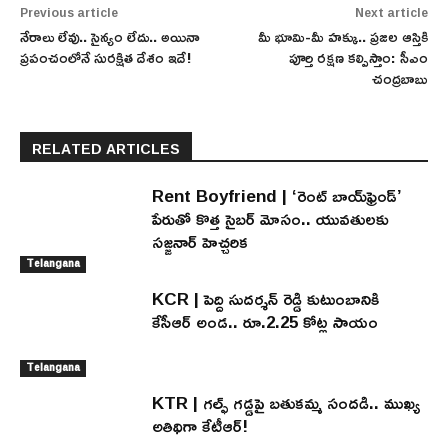
Previous article
Next article
నేరాలు లేవు.. సైన్యం లేదు.. అయినా
మీ భూమి-మీ హక్కు.. ప్రజల ఆస్తికి
ప్రపంచంలోనే సురక్షిత దేశం ఇదే!
పూర్తి రక్షణ కల్పిస్తాం: సీఎం
చంద్రబాబు
RELATED ARTICLES
Rent Boyfriend | ‘రెంట్ బాయ్‌ఫ్రెండ్’
పేరుతో కొత్త సైబర్ మోసం.. యువతులకు
సజ్జనార్ హెచ్చరిక
Telangana
KCR | పెద్ది సుదర్శన్ రెడ్డి కుటుంబానికి
కేసీఆర్ అండ.. రూ.2.25 కోట్ల సాయం
Telangana
KTR | గల్ఫ్ గడ్డపై బతుకమ్మ సందడి.. ముఖ్య
అతిథిగా కేటీఆర్!