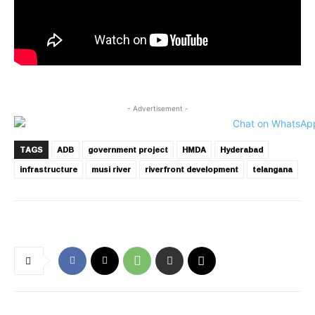
- Advertisement -
TAGS
ADB
government project
HMDA
Hyderabad
infrastructure
musi river
riverfront development
telangana