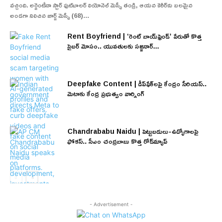
వచ్చింది. అర్జెంటీనా స్టార్ ఫుట్‌బాలర్ లియోనెల్ మెస్సీ తండ్రి, ఆయన కెరీర్‌కు బలమైన
అండగా నిలిచిన జార్జ్ మెస్సీ (68)...
Rent Boyfriend | ‘రెంట్ బాయ్‌ఫ్రెండ్’ పేరుతో కొత్త
సైబర్ మోసం.. యువతులకు సజ్జనార్...
Deepfake Content | డీప్‌ఫేక్‌లపై కేంద్రం సీరియస్..
మెటాకు కేంద్ర ప్రభుత్వం వార్నింగ్
Chandrababu Naidu | పెట్టుబడులు-ఉద్యోగాలపై
ఫోకస్.. సీఎం చంద్రబాబు కొత్త రోడ్‌మ్యాప్
- Advertisement -