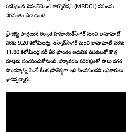
రివర్‌ఫ్రంట్ డెవలప్‌మెంట్ కార్పొరేషన్ (MRDCL) పనులను
వేగవంతం చేయనుంది.
ప్రాజెక్టు పూర్తయిన తర్వాత హిమాయత్‌సాగర్ నుంచి బాపూఘాట్
వరకు 9.20 కిలోమీటర్లు, ఉస్మాన్‌సాగర్ నుంచి బాపూఘాట్ వరకు
11.80 కిలోమీటర్ల నదీ తీర ప్రాంతం ఆధునిక వసతులతో కొత్త
రూపును సంతరించుకోనుంది. పర్యావరణ పరిరక్షణతో పాటు నగర
సౌందర్యాన్ని పెంచే కీలక ప్రాజెక్టుగా ఇది నిలవనుందని అధికారులు
భావిస్తున్నారు.