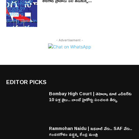
ఆటగాడి ప్రాణాలు బలి తీసుకున్న...
- Advertisement -
EDITOR PICKS
Bombay High Court | తెహెల్కా మాజీ ఎడిటర్‌కు
10 ఏళ్ల జైలు.. బాంబే హైకోర్టు సంచలన తీర్పు
Rammohan Naidu | ఇథనాల్ వేరు.. SAF వేరు..
గందరగోళం వద్దన్న కేంద్ర మంత్రి