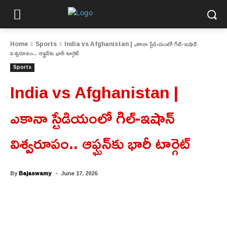
Home
Sports
India vs Afghanistan | ఎకానా స్టేడియంలో గిల్-ఇషాన్
విశ్వరూపం.. ఆఫ్ఘన్‌కు భారీ టార్గెట్
Sports
India vs Afghanistan |
ఎకానా స్టేడియంలో గిల్-ఇషాన్
విశ్వరూపం.. ఆఫ్ఘన్‌కు భారీ టార్గెట్
-
By
Bajaswamy
June 17, 2026