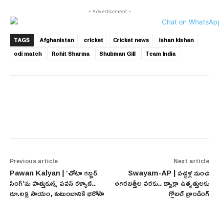
- Advertisement -
TAGS
Afghanistan
cricket
Cricket news
ishan kishan
odi match
Rohit Sharma
Shubman Gill
Team India
Previous article
Next article
Pawan Kalyan | ‘చోటా గబ్బర్
Swayam-AP | పచ్చళ్ల నుంచి
సింగ్’ను హత్తుకున్న పవన్ కళ్యాణ్..
అగరబత్తీల వరకు.. డ్వాక్రా ఉత్పత్తులకు
రూ.లక్ష సాయం, కుటుంబానికి భరోసా
గ్లోబల్ బ్రాండింగ్