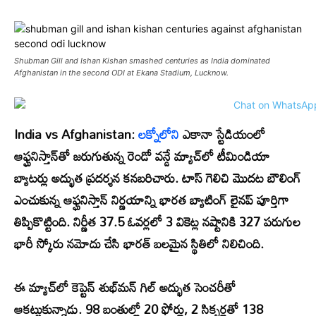
Shubman Gill and Ishan Kishan smashed centuries as India dominated
Afghanistan in the second ODI at Ekana Stadium, Lucknow.
India vs Afghanistan:
లక్నోలోని
ఎకానా స్టేడియంలో
ఆఫ్ఘనిస్తాన్‌తో జరుగుతున్న రెండో వన్డే మ్యాచ్‌లో టీమిండియా
బ్యాటర్లు అద్భుత ప్రదర్శన కనబరిచారు. టాస్ గెలిచి మొదట బౌలింగ్
ఎంచుకున్న ఆఫ్ఘనిస్తాన్ నిర్ణయాన్ని భారత బ్యాటింగ్ లైనప్ పూర్తిగా
తిప్పికొట్టింది. నిర్ణీత 37.5 ఓవర్లలో 3 వికెట్ల నష్టానికి 327 పరుగుల
భారీ స్కోరు నమోదు చేసి భారత్ బలమైన స్థితిలో నిలిచింది.
ఈ మ్యాచ్‌లో కెప్టెన్ శుభ్‌మన్ గిల్ అద్భుత సెంచరీతో
ఆకట్టుకున్నాడు. 98 బంతుల్లో 20 ఫోర్లు, 2 సిక్సర్లతో 138