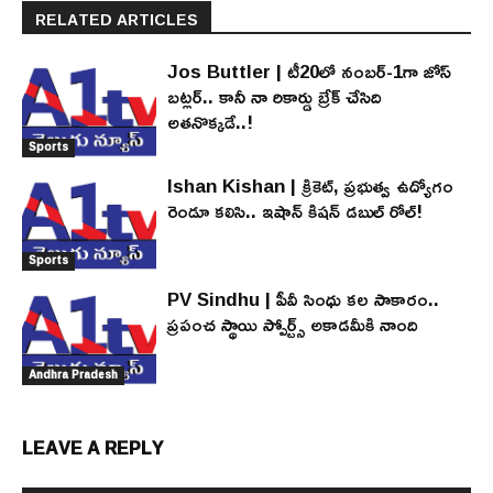
RELATED ARTICLES
Jos Buttler | టీ20లో నంబర్-1గా జోస్
బట్లర్.. కానీ నా రికార్డు బ్రేక్ చేసిది
అతనొక్కడే..!
Sports
Ishan Kishan | క్రికెట్, ప్రభుత్వ ఉద్యోగం
రెండూ కలిసి.. ఇషాన్ కిషన్ డబుల్ రోల్!
Sports
PV Sindhu | పీవీ సింధు కల సాకారం..
ప్రపంచ స్థాయి స్పోర్ట్స్ అకాడమీకి నాంది
Andhra Pradesh
LEAVE A REPLY