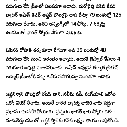
పరుగులు చేసి క్రీజులో నిలకడగా ఆడాడు. మరోవైపు వికెట్ కీపర్
బ్యాటర్ ఇషాన్ కిషన్ ఆఫ్ఘన్ బౌలర్లపై దాడి చేస్తూ 79 బంతుల్లో 125
పరుగులు చేశాడు. అతని ఇన్నింగ్స్‌లో 14 ఫోర్లు, 7 సిక్సర్లు
ఉండటంతో భారత్ స్కోరు వేగంగా పెరిగింది.
ఓపెనర్ రోహిత్ శర్మ కూడా వేగంగా ఆడి 39 బంతుల్లో 48
పరుగులు చేసి మంచి ఆరంభం ఇచ్చాడు. అయితే జైస్వాల్ కేవలం 4
పరుగులకే అవుటై నిరాశపరిచాడు. ఇషాన్ అవుటైన తర్వాత శ్రేయస్
అయ్యర్ క్రీజులోకి వచ్చి గిల్‌కు సహకరిస్తూ నిలకడగా ఆడాడు
ఆఫ్ఘనిస్తాన్ బౌలర్లలో రషీద్ ఖాన్, సలీమ్ సఫీ, నంగేయాలి ఖరోటి
ఒక్కో వికెట్ తీశారు. అయితే భారత బ్యాటర్ల ధాటికి వారు పెద్దగా
ప్రభావం చూపలేకపోయారు. ప్రస్తుతం భారత్ భారీ స్కోరు దిశగా
దూసుకెళ్తుండటంతో ఆఫ్ఘనిస్తాన్‌కు కఠిన లక్ష్యం ఖాయం అవుతోంది.