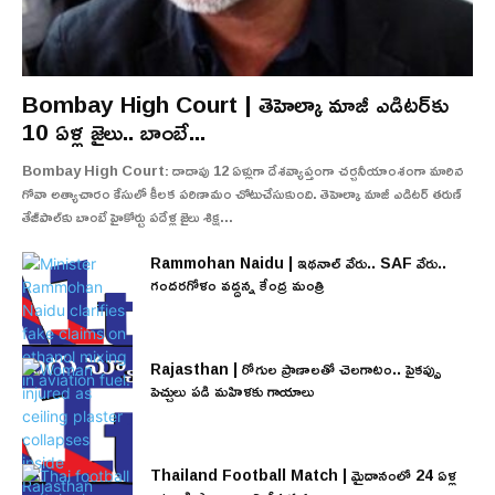
Bombay High Court | తెహెల్కా మాజీ ఎడిటర్‌కు
10 ఏళ్ల జైలు.. బాంబే...
Bombay High Court: దాదాపు 12 ఏళ్లుగా దేశవ్యాప్తంగా చర్చనీయాంశంగా మారిన
గోవా అత్యాచారం కేసులో కీలక పరిణామం చోటుచేసుకుంది. తెహెల్కా మాజీ ఎడిటర్ తరుణ్
తేజ్‌పాల్‌కు బాంబే హైకోర్టు పదేళ్ల జైలు శిక్ష...
Rammohan Naidu | ఇథనాల్ వేరు.. SAF వేరు..
గందరగోళం వద్దన్న కేంద్ర మంత్రి
Rajasthan | రోగుల ప్రాణాలతో చెలగాటం.. పైకప్పు
పెచ్చులు పడి మహిళకు గాయాలు
Thailand Football Match | మైదానంలో 24 ఏళ్ల