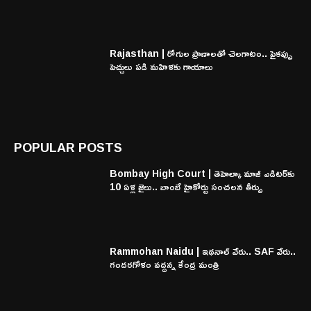
Rajasthan | రోగుల ప్రాణాలతో చెలగాటం.. పైకప్పు
పెచ్చులు పడి మహిళకు గాయాలు
POPULAR POSTS
Bombay High Court | తెహెల్కా మాజీ ఎడిటర్‌కు
10 ఏళ్ల జైలు.. బాంబే హైకోర్టు సంచలన తీర్పు
Rammohan Naidu | ఇథనాల్ వేరు.. SAF వేరు..
గందరగోళం వద్దన్న కేంద్ర మంత్రి