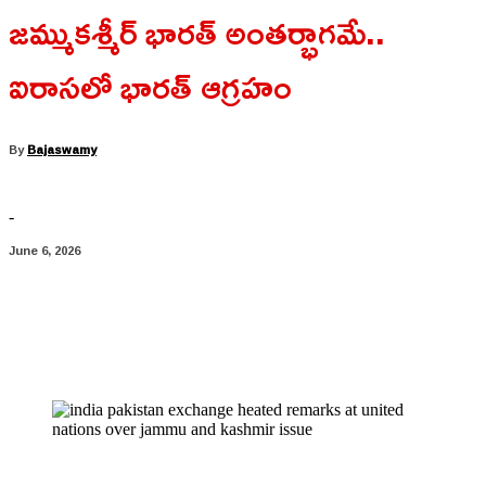
జమ్ముకశ్మీర్ భారత్ అంతర్భాగమే..
ఐరాసలో భారత్ ఆగ్రహం
By
Bajaswamy
-
June 6, 2026