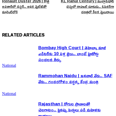
Renault Duster 2026 | కొత్త
KL Rahul Century | ముల్లాన్‌పూర్
అవతార్‌లో డస్టర్.. అధిక మైలేజ్‌తో
టెస్టులో రాహుల్ దూకుడు.. ఓపెనర్‌గా
మార్కెట్‌లోకి
చరిత్రలో కీలక మైలురాయి
RELATED ARTICLES
Bombay High Court | తెహెల్కా మాజీ
ఎడిటర్‌కు 10 ఏళ్ల జైలు.. బాంబే హైకోర్టు
సంచలన తీర్పు
National
Rammohan Naidu | ఇథనాల్ వేరు.. SAF
వేరు.. గందరగోళం వద్దన్న కేంద్ర మంత్రి
National
Rajasthan | రోగుల ప్రాణాలతో
చెలగాటం.. పైకప్పు పెచ్చులు పడి మహిళకు
గాయాలు