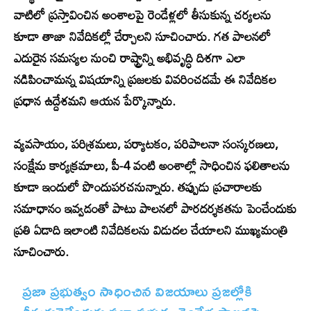
వాటిలో ప్రస్తావించిన అంశాలపై రెండేళ్లలో తీసుకున్న చర్యలను
కూడా తాజా నివేదికల్లో చేర్చాలని సూచించారు. గత పాలనలో
ఎదురైన సమస్యల నుంచి రాష్ట్రాన్ని అభివృద్ధి దిశగా ఎలా
నడిపించామన్న విషయాన్ని ప్రజలకు వివరించడమే ఈ నివేదికల
ప్రధాన ఉద్దేశమని ఆయన పేర్కొన్నారు.
వ్యవసాయం, పరిశ్రమలు, పర్యాటకం, పరిపాలనా సంస్కరణలు,
సంక్షేమ కార్యక్రమాలు, పీ-4 వంటి అంశాల్లో సాధించిన ఫలితాలను
కూడా ఇందులో పొందుపరచనున్నారు. తప్పుడు ప్రచారాలకు
సమాధానం ఇవ్వడంతో పాటు పాలనలో పారదర్శకతను పెంచేందుకు
ప్రతి ఏడాది ఇలాంటి నివేదికలను విడుదల చేయాలని ముఖ్యమంత్రి
సూచించారు.
ప్రజా ప్రభుత్వం సాధించిన విజయాలు ప్రజల్లోకి