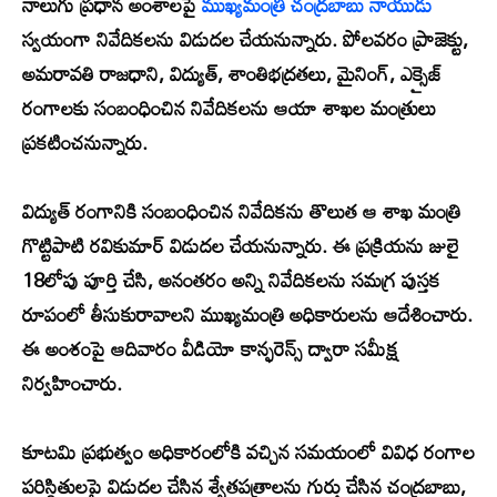
నాలుగు ప్రధాన అంశాలపై
ముఖ్యమంత్రి చంద్రబాబు నాయుడు
స్వయంగా నివేదికలను విడుదల చేయనున్నారు. పోలవరం ప్రాజెక్టు,
అమరావతి రాజధాని, విద్యుత్, శాంతిభద్రతలు, మైనింగ్, ఎక్సైజ్
రంగాలకు సంబంధించిన నివేదికలను ఆయా శాఖల మంత్రులు
ప్రకటించనున్నారు.
విద్యుత్ రంగానికి సంబంధించిన నివేదికను తొలుత ఆ శాఖ మంత్రి
గొట్టిపాటి రవికుమార్ విడుదల చేయనున్నారు. ఈ ప్రక్రియను జులై
18లోపు పూర్తి చేసి, అనంతరం అన్ని నివేదికలను సమగ్ర పుస్తక
రూపంలో తీసుకురావాలని ముఖ్యమంత్రి అధికారులను ఆదేశించారు.
ఈ అంశంపై ఆదివారం వీడియో కాన్ఫరెన్స్ ద్వారా సమీక్ష
నిర్వహించారు.
కూటమి ప్రభుత్వం అధికారంలోకి వచ్చిన సమయంలో వివిధ రంగాల
పరిస్థితులపై విడుదల చేసిన శ్వేతపత్రాలను గుర్తు చేసిన చంద్రబాబు,