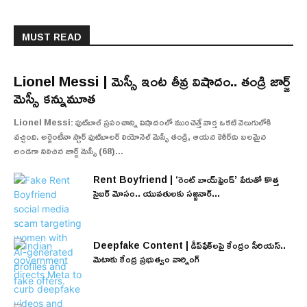
MUST READ
Lionel Messi | మెస్సీ ఇంట తీవ్ర విషాదం.. తండ్రి జార్జ్
మెస్సీ కన్నుమూత
Lionel Messi: ఫుట్‌బాల్ ప్రపంచాన్ని విషాదంలో ముంచెత్తే వార్త ఒకటి వెలుగులోకి
వచ్చింది. అర్జెంటీనా స్టార్ ఫుట్‌బాలర్ లియోనెల్ మెస్సీ తండ్రి, ఆయన కెరీర్‌కు బలమైన
అండగా నిలిచిన జార్జ్ మెస్సీ (68)...
Rent Boyfriend | ‘రెంట్ బాయ్‌ఫ్రెండ్’ పేరుతో కొత్త
సైబర్ మోసం.. యువతులకు సజ్జనార్...
Deepfake Content | డీప్‌ఫేక్‌లపై కేంద్రం సీరియస్..
మెటాకు కేంద్ర ప్రభుత్వం వార్నింగ్