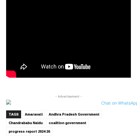
- Advertisement -
TAGS
Amaravati
Andhra Pradesh Government
Chandrababu Naidu
coalition government
progress report 2024 26