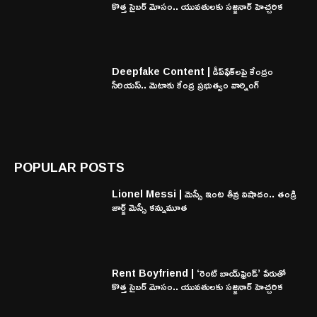
కొత్త సైబర్ మోసం.. యువతులకు సజ్జనార్ హెచ్చరిక
Deepfake Content | డీప్‌ఫేక్‌లపై కేంద్రం
సీరియస్.. మెటాకు కేంద్ర ప్రభుత్వం వార్నింగ్
POPULAR POSTS
Lionel Messi | మెస్సీ ఇంట తీవ్ర విషాదం.. తండ్రి
జార్జ్ మెస్సీ కన్నుమూత
Rent Boyfriend | ‘రెంట్ బాయ్‌ఫ్రెండ్’ పేరుతో
కొత్త సైబర్ మోసం.. యువతులకు సజ్జనార్ హెచ్చరిక