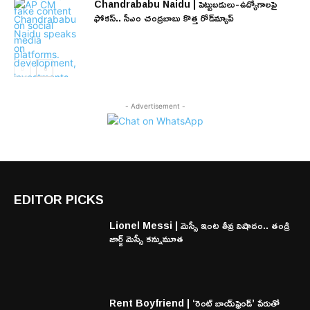
Chandrababu Naidu | పెట్టుబడులు-ఉద్యోగాలపై
ఫోకస్.. సీఎం చంద్రబాబు కొత్త రోడ్‌మ్యాప్
- Advertisement -
EDITOR PICKS
Lionel Messi | మెస్సీ ఇంట తీవ్ర విషాదం.. తండ్రి
జార్జ్ మెస్సీ కన్నుమూత
Rent Boyfriend | ‘రెంట్ బాయ్‌ఫ్రెండ్’ పేరుతో