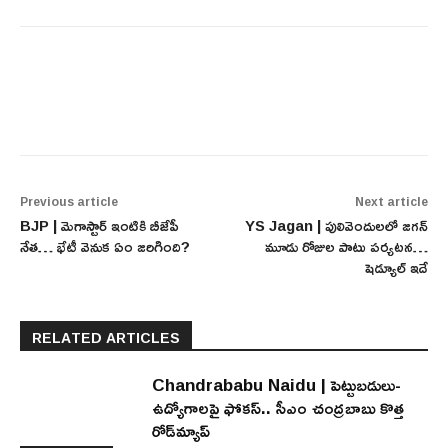
Previous article
Next article
BJP | మెగాస్టార్ ఇంటికి బీజేపీ
YS Jagan | పులివెందులలో జగన్
నేత… భేటీ వెనుక ఏం జరిగింది?
మూడు రోజుల పాటు పర్యటన…
షెడ్యూల్ ఇదే
RELATED ARTICLES
Chandrababu Naidu | పెట్టుబడులు-
ఉద్యోగాలపై ఫోకస్.. సీఎం చంద్రబాబు కొత్త
రోడ్‌మ్యాప్