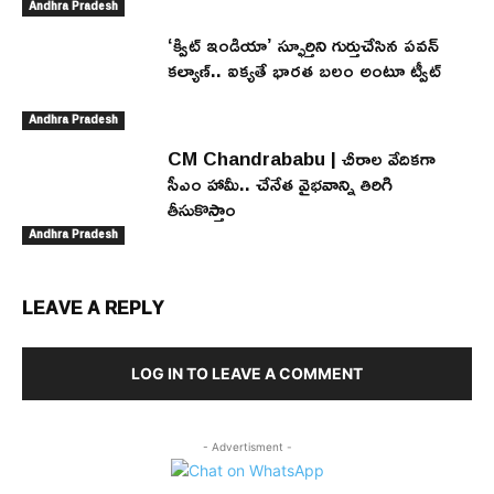
Andhra Pradesh
‘క్విట్ ఇండియా’ స్ఫూర్తిని గుర్తుచేసిన పవన్
కల్యాణ్.. ఐక్యతే భారత బలం అంటూ ట్వీట్
Andhra Pradesh
CM Chandrababu | చీరాల వేదికగా
సీఎం హామీ.. చేనేత వైభవాన్ని తిరిగి
తీసుకొస్తాం
Andhra Pradesh
LEAVE A REPLY
LOG IN TO LEAVE A COMMENT
- Advertisment -