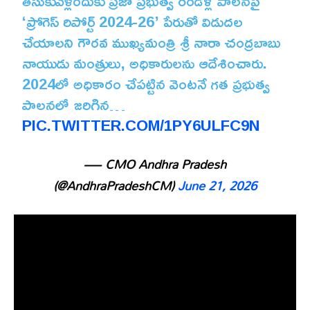
తీసుకువెళ్లేందుకు ప్రజా ప్రభుత్వ రెండేళ్ల పాలనపై
‘ప్రోగెస్ రిపోర్ట్ 2024-26’ పేరుతో విడుదల
చేయాలని గౌరవ ముఖ్యమంత్రి శ్రీ నారా చంద్రబాబు
నాయుడు మంత్రులు, అధికారులను ఆదేశించారు.
2024లో అధికారం చేపట్టిన వెంటనే గత ప్రభుత్వ
పాలనలో జరిగిన…
PIC.TWITTER.COM/1PY6ULFC9N
— CMO Andhra Pradesh
(@AndhraPradeshCM)
June 21, 2026