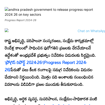
Progress Report 2024-26
రాష్ట్ర అభివృద్ధి, పరిపాలనా సంస్కరణలు, సంక్షేమ కార్యక్రమాల్లో
రెండేళ్ల కాలంలో సాధించిన పురోగతిని ప్రజలకు చేరవేయాలనే
ఉద్దేశంతో ఆంధ్రప్రదేశ్ ప్రభుత్వం నివేదికల విడుదలకు సిద్ధమైంది.
‘ప్రోగ్రెస్ రిపోర్ట్ 2024-26’(Progress Report 2024-
26)
పేరుతో పలు కీలక రంగాలపై సమగ్ర నివేదికలను విడుదల
చేయాలని నిర్ణయించింది. మొత్తం పది అంశాలకు సంబంధించిన
వివరాలను విడివిడిగా ప్రజల ముందుకు తీసుకురానుంది.
అభివృద్ధి, ఆర్థిక వ్యవస్థ, సుపరిపాలన, సంక్షేమం-సాధికారత వంటి