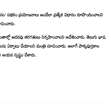
 వందనం’ పథకం ప్రయోజనాలు అందేలా ప్రత్యేక విధానం రూపొందించాలని
సూచించారు.
ిన ప్రాంతాల్లో అదనపు తరగతులు నిర్వహించాలని ఆదేశించారు. తెలుగు భాష
బ్‌లను ఏర్పాటు చేయాలని మంత్రి సూచించారు. అలాగే పాఠ్యపుస్తకాల
మని ఆయన స్పష్టం చేశారు.