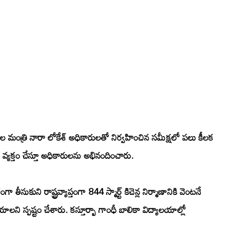
్యాశాఖల మంత్రి నారా లోకేశ్ అధికారులతో నిర్వహించిన సమీక్షలో పలు కీలక
్యక్తం చేస్తూ అధికారులను అభినందించారు.
ుని రాష్ట్రవ్యాప్తంగా 844 స్మార్ట్ కిచెన్ల నిర్మాణానికి వెంటనే
చేయాలని స్పష్టం చేశారు. కస్తూర్బా గాంధీ బాలికా విద్యాలయాల్లో