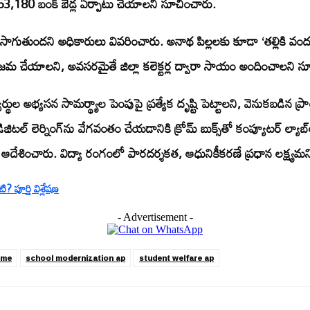
ు 53,180 బంక్ బెడ్ల ఏర్పాటు చేయాలని సూచించారు.
 కొనసాగుతుందని అధికారులు వివరించారు. అనాథ పిల్లలకు కూడా ‘తల్లికి
ులు జమ చేయాలని, అవసరమైతే జిల్లా కలెక్టర్ల ద్వారా సాయం అందించాలని 
్యార్థుల అభ్యసన సామర్థ్యాల పెంపుపై ప్రత్యేక దృష్టి పెట్టాలని, వెనుకబడ
టల్ లెర్నింగ్‌ను వేగవంతం చేయడానికి క్రోమ్ బుక్స్‌తో కంప్యూటర్ ల్యా
ాలని ఆదేశించారు. విద్యా రంగంలో పారదర్శకత, ఆధునికీకరణే ప్రధాన లక్ష్య
పూర్తి విశ్లేషణ
- Advertisement -
eme
school modernization ap
student welfare ap