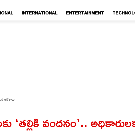
IONAL
INTERNATIONAL
ENTERTAINMENT
TECHNOL
లక ఆదేశాలు
 ‘తల్లికి వందనం’.. అధికారులక