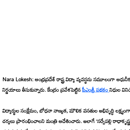
Nara Lokesh:
ఆంధ్రప్రదేశ్ రాష్ట్ర విద్యా వ్యవస్థను సమూలంగా ఆధునీ
నిర్ణయాలు తీసుకున్నారు. కేంద్రం ప్రవేశపెట్టిన
పీఎంశ్రీ పథకం
నిధుల విన
విద్యార్థుల సంక్షేమం, బోధనా నాణ్యత, మౌలిక వసతుల అభివృద్ధి లక్ష్యంగా
చర్యలు ప్రారంభించాలని మంత్రి ఆదేశించారు. అలాగే ‘సర్వేపల్లి రాధాకృష్ణ వ