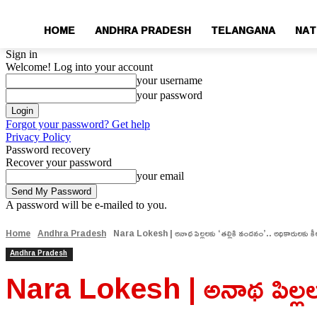
HOME
ANDHRA PRADESH
TELANGANA
NAT
Sign in
Welcome! Log into your account
your username
your password
Forgot your password? Get help
Privacy Policy
Password recovery
Recover your password
your email
A password will be e-mailed to you.
Home
Andhra Pradesh
Nara Lokesh | అనాథ పిల్లలకు ‘తల్లికి వందనం’.. అధికారులకు కీ
Andhra Pradesh
Nara Lokesh | అనాథ పిల్లలకు