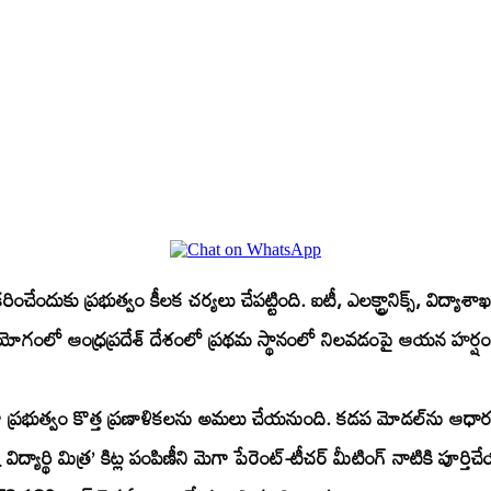
కరించేందుకు ప్రభుత్వం కీలక చర్యలు చేపట్టింది. ఐటీ, ఎలక్ట్రానిక్స్, విద
ియోగంలో ఆంధ్రప్రదేశ్ దేశంలో ప్రథమ స్థానంలో నిలవడంపై ఆయన హర్షం వ
 ప్రభుత్వం కొత్త ప్రణాళికలను అమలు చేయనుంది. కడప మోడల్‌ను ఆధారంగా తీసుక
ిద్యార్థి మిత్ర’ కిట్ల పంపిణీని మెగా పేరెంట్-టీచర్ మీటింగ్ నాటికి పూర్తి