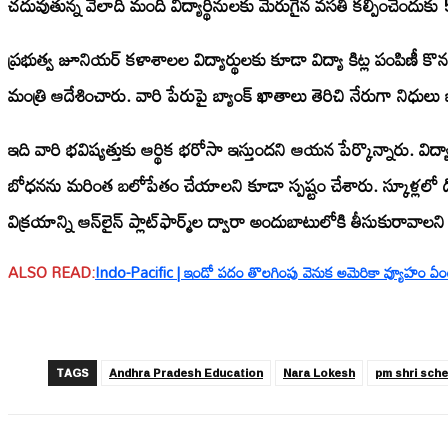
చదువుతున్న వేలాది మంది విద్యార్థినులకు మెరుగైన వసతి కల్పించేందుక
ప్రభుత్వ జూనియర్ కళాశాలల విద్యార్థులకు కూడా విద్యా కిట్ల పంపిణీ
మంత్రి ఆదేశించారు. వారి పేరుపై బ్యాంక్ ఖాతాలు తెరిచి నేరుగా నిధ
ఇది వారి భవిష్యత్తుకు ఆర్థిక భరోసా ఇస్తుందని ఆయన పేర్కొన్నారు. విద
బోధనను మరింత బలోపేతం చేయాలని కూడా స్పష్టం చేశారు. స్కూళ్లలో డిజి
విక్రయాన్ని ఆన్‌లైన్ ప్లాట్‌ఫార్మ్‌ల ద్వారా అందుబాటులోకి తీసుకురావ
ALSO READ:
Indo-Pacific | ఇండో పదం తొలగింపు వెనుక అమెరికా వ్యూహం ఏంటి? 
TAGS
Andhra Pradesh Education
Nara Lokesh
pm shri sch