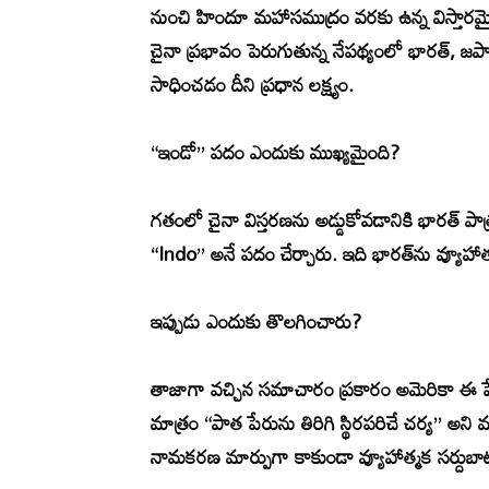
నుంచి హిందూ మహాసముద్రం వరకు ఉన్న విస్తారమైన ప
చైనా ప్రభావం పెరుగుతున్న నేపథ్యంలో భారత్, జప
సాధించడం దీని ప్రధాన లక్ష్యం.
“ఇండో” పదం ఎందుకు ముఖ్యమైంది?
గతంలో చైనా విస్తరణను అడ్డుకోవడానికి భారత్
“Indo” అనే పదం చేర్చారు. ఇది భారత్‌ను వ్యూహాత్
ఇప్పుడు ఎందుకు తొలగించారు?
తాజాగా వచ్చిన సమాచారం ప్రకారం అమెరికా ఈ పేర
మాత్రం “పాత పేరును తిరిగి స్థిరపరిచే చర్య” అని మ
నామకరణ మార్పుగా కాకుండా వ్యూహాత్మక సర్దుబాటు