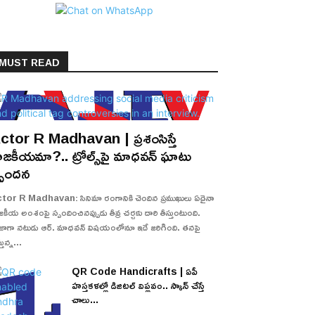
MUST READ
ctor R Madhavan | ప్రశంసిస్తే
ాజకీయమా?.. ట్రోల్స్‌పై మాధవన్ ఘాటు
్పందన
tor R Madhavan: సినిమా రంగానికి చెందిన ప్రముఖులు ఏదైనా
జకీయ అంశంపై స్పందించినప్పుడు తీవ్ర చర్చకు దారి తీస్తుంటుంది.
జాగా నటుడు ఆర్. మాధవన్ విషయంలోనూ ఇదే జరిగింది. తనపై
తున్న...
QR Code Handicrafts | ఏపీ
హస్తకళల్లో డిజిటల్ విప్లవం.. స్కాన్ చేస్తే
చాలు...