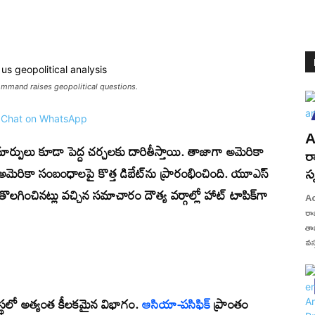
ommand raises geopolitical questions.
A
ార్పులు కూడా పెద్ద చర్చలకు దారితీస్తాయి. తాజాగా అమెరికా
ర
స
-అమెరికా సంబంధాలపై కొత్త డిబేట్‌ను ప్రారంభించింది. యూఎస్
తొలగించినట్లు వచ్చిన సమాచారం దౌత్య వర్గాల్లో హాట్ టాపిక్‌గా
Ac
రా
తా
వస్
వస్థలో అత్యంత కీలకమైన విభాగం.
ఆసియా-పసిఫిక్
ప్రాంతం