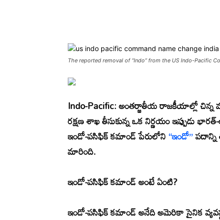
Share
The reported removal of “Indo” from the US Indo-Pacific C
Indo-Pacific:
అంతర్జాతీయ రాజకీయాల్లో చిన్న మ
రక్షణ శాఖ తీసుకున్న ఒక నిర్ణయం ఇప్పుడు భారత్
ఇండో-పసిఫిక్ కమాండ్ పేరులోని
“ఇండో”
పదాన్ని 
మారింది.
ఇండో-పసిఫిక్ కమాండ్ అంటే ఏంటి?
ఇండో-పసిఫిక్ కమాండ్ అనేది అమెరికా సైనిక వ్య