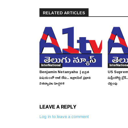
RELATED ARTICLES
InterNational
InterNationa
Benjamin Netanyahu | భద్రత
US Supreme C
విషయంలో రాజీ లేదు.. ఇజ్రాయెల్ ప్రధాని
సుప్రీంకోర్టు బ్
నెతన్యాహు హెచ్చరిక
చెల్లింపు
LEAVE A REPLY
Log in to leave a comment