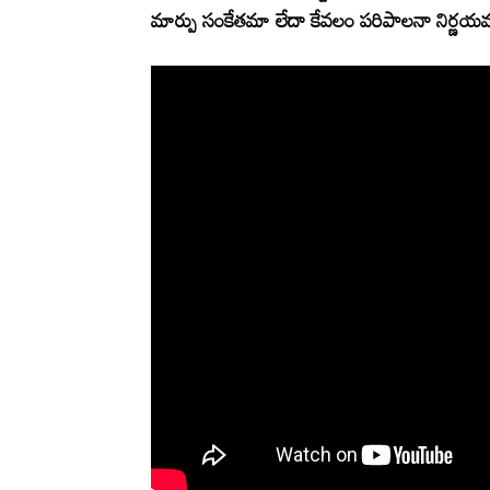
మార్పు సంకేతమా లేదా కేవలం పరిపాలనా నిర్ణయమా 