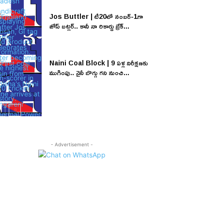
Jos Buttler | టీ20లో నంబర్-1గా
జోస్ బట్లర్.. కానీ నా రికార్డు బ్రేక్...
Naini Coal Block | 9 ఏళ్ల నిరీక్షణకు
ముగింపు.. నైనీ బొగ్గు గని నుంచి...
- Advertisement -