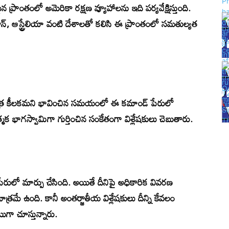
్రాంతంలో అమెరికా రక్షణ వ్యూహాలను ఇది పర్యవేక్షిస్తుంది.
ాన్, ఆస్ట్రేలియా వంటి దేశాలతో కలిసి ఈ ప్రాంతంలో సమతుల్యత
 పాత్ర కీలకమని భావించిన సమయంలో ఈ కమాండ్ పేరులో
మక భాగస్వామిగా గుర్తించిన సంకేతంగా విశ్లేషకులు చెబుతారు.
ులో మార్పు చేసింది. అయితే దీనిపై అధికారిక వివరణ
ాత్రమే ఉంది. కానీ అంతర్జాతీయ విశ్లేషకులు దీన్ని కేవలం
గా చూస్తున్నారు.