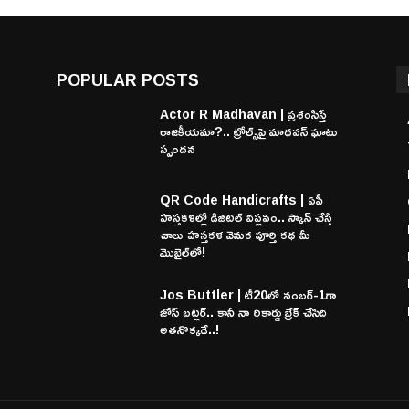
POPULAR POSTS
Actor R Madhavan | ప్రశంసిస్తే
రాజకీయమా?.. ట్రోల్స్‌పై మాధవన్ ఘాటు
స్పందన
QR Code Handicrafts | ఏపీ
హస్తకళల్లో డిజిటల్ విప్లవం.. స్కాన్ చేస్తే
చాలు హస్తకళ వెనుక పూర్తి కథ మీ
మొబైల్‌లో!
Jos Buttler | టీ20లో నంబర్-1గా
జోస్ బట్లర్.. కానీ నా రికార్డు బ్రేక్ చేసిది
అతనొక్కడే..!