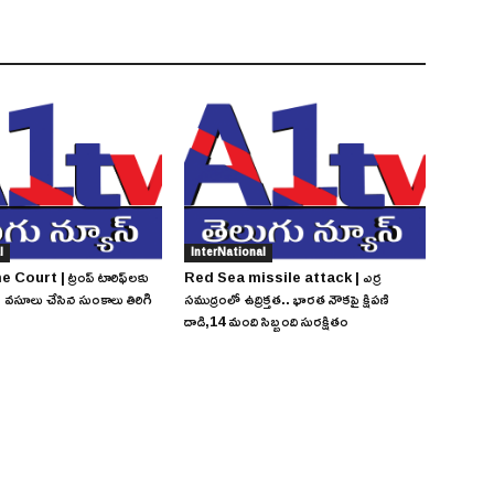
l
InterNational
ourt | ట్రంప్ టారిఫ్‌లకు
Red Sea missile attack | ఎర్ర
రేక్.. వసూలు చేసిన సుంకాలు తిరిగి
సముద్రంలో ఉద్రిక్తత.. భారత నౌకపై క్షిపణి
దాడి,14 మంది సిబ్బంది సురక్షితం