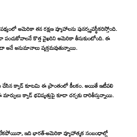
పథ్యంలో అమెరికా తన రక్షణ వ్యూహాలను పునర్వ్యవస్థీకరిస్తోంది.
 పంచుకోవాలనే కొత్త వైఖరిని అమెరికా తీసుకుంటోంది. ఈ
ందా అనే అనుమానాలు వ్యక్తమవుతున్నాయి.
ాటు చేసిన క్వాడ్ కూటమి ఈ ప్రాంతంలో కీలకం. అయితే ఇటీవలి
మార్పులు క్వాడ్ భవిష్యత్తుపై కూడా చర్చకు దారితీస్తున్నాయి.
ణ లేకపోయినా, ఇది భారత్-అమెరికా వ్యూహాత్మక సంబంధాల్లో