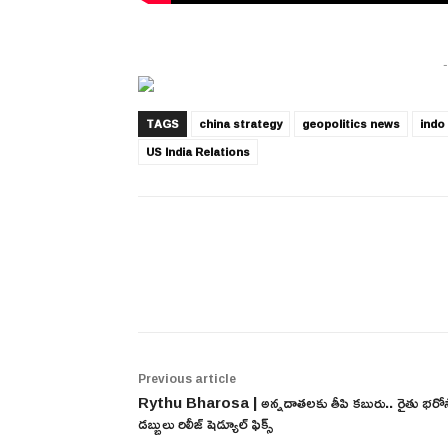
-
TAGS
china strategy
geopolitics news
indo
US India Relations
Share
Previous article
Rythu Bharosa | అన్నదాతలకు తీపి కబురు.. రైతు భరో
డబ్బులు రిలీజ్ షెడ్యూల్ ఫిక్స్