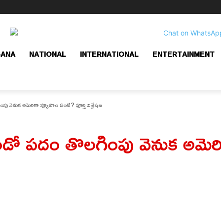
GANA
NATIONAL
INTERNATIONAL
ENTERTAINMENT
 వెనుక అమెరికా వ్యూహం ఏంటి? పూర్తి విశ్లేషణ
డో పదం తొలగింపు వెనుక అమెర