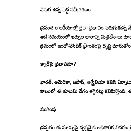
వెనుక ఉన్న పెద్ద సమీకరణం
ప్రపంచ రాజకీయాల్లో చైనా ప్రభావం పెరుగుతున్న నే
అదే సమయంలో ఖర్చుల భారాన్ని మిత్రదేశాలు కూడా
క్రమంలో ఇండో-పసిఫిక్ ప్రాంతంపై దృష్టి మారుతో
క్వాడ్‌పై ప్రభావమా?
భారత్, అమెరికా, జపాన్, ఆస్ట్రేలియా కలిసి ఏర్ప
కాలంలో ఈ కూటమి వేగం తగ్గినట్లు కనిపిస్తోంది. ఈ 
ముగింపు
ప్రస్తుతం ఈ మార్పుపై స్పష్టమైన అధికారిక వివర