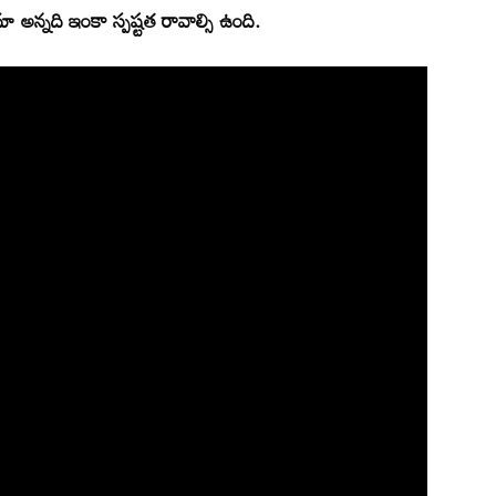
అన్నది ఇంకా స్పష్టత రావాల్సి ఉంది.