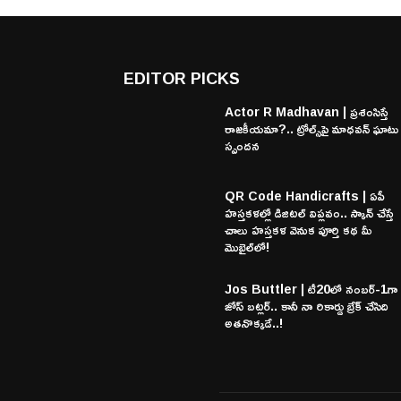
EDITOR PICKS
Actor R Madhavan | ప్రశంసిస్తే
రాజకీయమా?.. ట్రోల్స్‌పై మాధవన్ ఘాటు
స్పందన
QR Code Handicrafts | ఏపీ
హస్తకళల్లో డిజిటల్ విప్లవం.. స్కాన్ చేస్తే
చాలు హస్తకళ వెనుక పూర్తి కథ మీ
మొబైల్‌లో!
Jos Buttler | టీ20లో నంబర్-1గా
జోస్ బట్లర్.. కానీ నా రికార్డు బ్రేక్ చేసిది
అతనొక్కడే..!