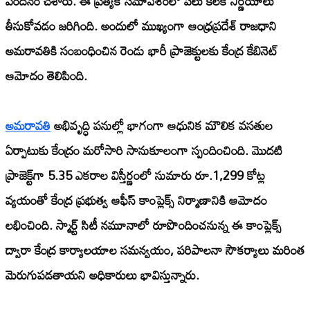
వందనం చేశారు. ఈ ప్రత్యేక సమావేశంలో పలు కీలక నిర్ణయాలు
తీసుకోవడం జరిగింది. అందులో ముఖ్యంగా ఆంధ్రప్రదేశ్ రాజధాని
అమరావతికి సంబంధించిన రెండు భారీ ప్రాజెక్టులకు కేంద్ర కేబినెట్
ఆమోదం తెలిపింది.
అమరావతి
అభివృద్ధి పనుల్లో భాగంగా ఆధునిక మౌలిక వసతుల
ఏర్పాటుకు కేంద్రం మరోసారి సానుకూలంగా స్పందించింది. మొదటి
ప్రాజెక్ట్‌గా 5.35 ఎకరాల విస్తీర్ణంలో సుమారు రూ.1,299 కోట్ల
వ్యయంతో కేంద్ర ప్రభుత్వ ఆఫీస్ కాంప్లెక్స్ నిర్మాణానికి ఆమోదం
లభించింది. స్మార్ట్ సిటీ నమూనాలో రూపొందించనున్న ఈ కాంప్లెక్స్
ద్వారా కేంద్ర కార్యాలయాల సమన్వయం, పరిపాలనా సౌకర్యాలు మరింత
మెరుగుపడతాయని అధికారులు భావిస్తున్నారు.