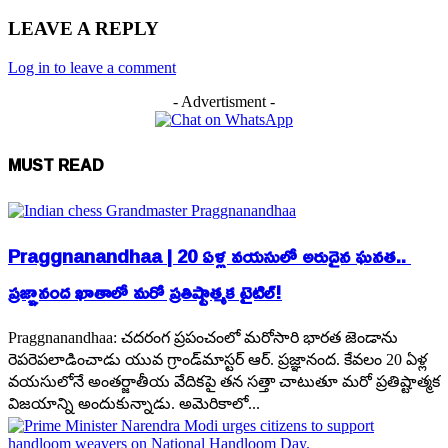
LEAVE A REPLY
Log in to leave a comment
- Advertisment -
MUST READ
Praggnanandhaa | 20 ఏళ్ల వయసులో అరుదైన ఘనత..
ప్రజ్ఞానంద ఖాతాలో మరో ప్రతిష్టాత్మక టైటిల్!
Praggnanandhaa: చదరంగ ప్రపంచంలో మరోసారి భారత జెండాను
రెపరెపలాడించాడు యువ గ్రాండ్‌మాస్టర్ ఆర్. ప్రజ్ఞానంద. కేవలం 20 ఏళ్ల
వయసులోనే అంతర్జాతీయ వేదికపై తన సత్తా చాటుతూ మరో ప్రతిష్టాత్మక
విజయాన్ని అందుకున్నాడు. అమెరికాలో...