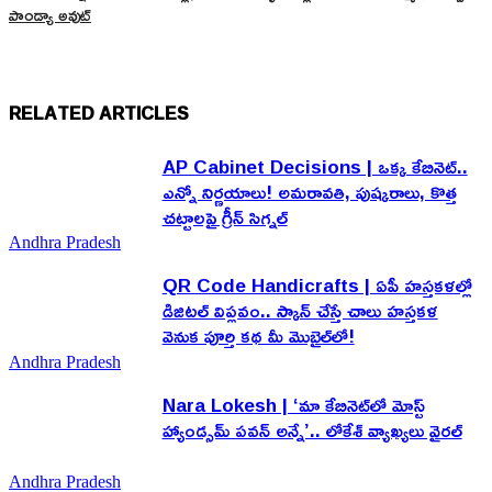
పాండ్యా అవుట్
RELATED ARTICLES
AP Cabinet Decisions | ఒక్క కేబినెట్..
ఎన్నో నిర్ణయాలు! అమరావతి, పుష్కరాలు, కొత్త
చట్టాలపై గ్రీన్ సిగ్నల్
Andhra Pradesh
QR Code Handicrafts | ఏపీ హస్తకళల్లో
డిజిటల్ విప్లవం.. స్కాన్ చేస్తే చాలు హస్తకళ
వెనుక పూర్తి కథ మీ మొబైల్‌లో!
Andhra Pradesh
Nara Lokesh | ‘మా కేబినెట్‌లో మోస్ట్
హ్యాండ్సమ్ పవన్ అన్నే’.. లోకేశ్ వ్యాఖ్యలు వైరల్
Andhra Pradesh