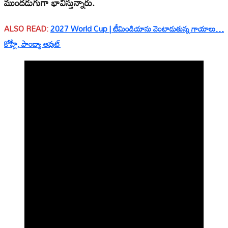
ముందడుగుగా భావిస్తున్నారు.
ALSO READ:
2027 World Cup | టీమిండియాను వెంటాడుతున్న గాయాలు…
కోహ్లీ, పాండ్యా అవుట్