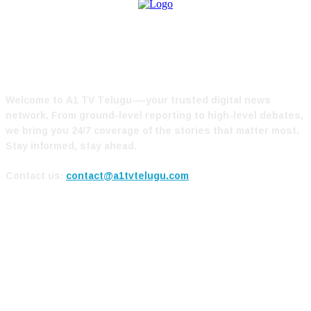
ABOUT US
Welcome to A1 TV Telugu—your trusted digital news
network. From ground-level reporting to high-level debates,
we bring you 24/7 coverage of the stories that matter most.
Stay informed, stay ahead.
Contact us:
contact@a1tvtelugu.com
FOLLOW US