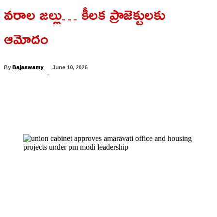
వరాల జల్లు… కీలక ప్రాజెక్టులకు
ఆమోదం
By
Bajaswamy
June 10, 2026
-