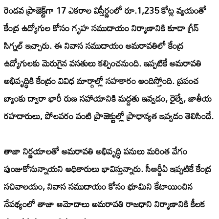
రెండవ ప్రాజెక్ట్‌గా 17 ఎకరాల విస్తీర్ణంలో రూ.1,235 కోట్ల వ్యయంతో
కేంద్ర ఉద్యోగుల కోసం గృహ సముదాయం నిర్మాణానికి కూడా గ్రీన్
సిగ్నల్ ఇచ్చారు. ఈ నివాస సముదాయం అమరావతిలో కేంద్ర
ఉద్యోగులకు మెరుగైన వసతులు కల్పించనుంది. ఇప్పటికే అమరావతి
అభివృద్ధికి కేంద్రం వివిధ మార్గాల్లో సహకారం అందిస్తోంది. ప్రపంచ
బ్యాంకు ద్వారా భారీ రుణ సహాయానికి మద్దతు ఇవ్వడం, రైల్వే, జాతీయ
రహదారులు, పోలవరం వంటి ప్రాజెక్టుల్లో ప్రాధాన్యత ఇవ్వడం తెలిసిందే.
తాజా నిర్ణయాలతో అమరావతి అభివృద్ధి పనులు మరింత వేగం
పుంజుకోనున్నాయని అధికారులు భావిస్తున్నారు. సీఆర్డీఏ ఇప్పటికే కేంద్ర
సచివాలయం, నివాస సముదాయం కోసం భూమిని కేటాయించిన
నేపథ్యంలో తాజా ఆమోదాలు అమరావతి రాజధాని నిర్మాణానికి కీలక