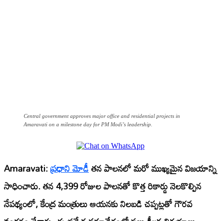
Central government approves major office and residential projects in
Amaravati on a milestone day for PM Modi’s leadership.
Amaravati:
ప్రధాని మోడీ
తన పాలనలో మరో ముఖ్యమైన విజయాన్ని
సాధించారు. తన 4,399 రోజుల పాలనతో కొత్త రికార్డు నెలకొల్పిన
నేపథ్యంలో, కేంద్ర మంత్రులు ఆయనకు నిలబడి చప్పట్లతో గౌరవ