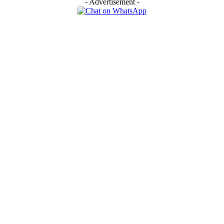
- Advertisement -
EDITOR PICKS
Praggnanandhaa | 20 ఏళ్ల వయసులో అరుదైన ఘనత.. ప్రజ్ఞానంద ఖాతాలో 
ప్రతిష్టాత్మక టైటిల్!
PM Narendra Modi | ఒక్క చేనేత వస్త్రం కొనండి.. నేతన్నలకు అండగా నిలవండి: ప్
మోడీ
KTR | జాతీయ చేనేత దినోత్సవం.. నేతన్నలకు కేటీఆర్ శుభాకాంక్షలు
POPULAR POSTS
Praggnanandhaa | 20 ఏళ్ల వయసులో అరుదైన ఘనత.. ప్రజ్ఞానంద ఖాతాలో 
ప్రతిష్టాత్మక టైటిల్!