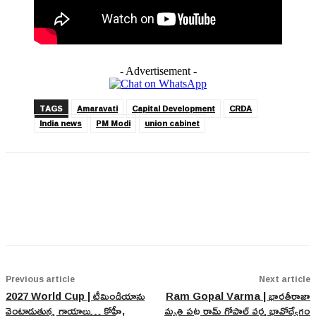
- Advertisement -
TAGS
Amaravati
Capital Development
CRDA
India news
PM Modi
union cabinet
Previous article
Next article
2027 World Cup | టీమిండియాను
Ram Gopal Varma | భారతీరాజా
వెంటాడుతున్న గాయాలు… కోహ్లీ,
మృతి పట్ల రామ్ గోపాల్ వర్మ భావోద్వేగం