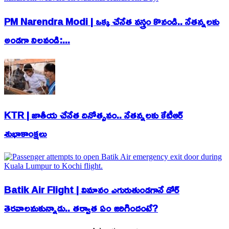
PM Narendra Modi | ఒక్క చేనేత వస్త్రం కొనండి.. నేతన్నలకు
అండగా నిలవండి:...
KTR | జాతీయ చేనేత దినోత్సవం.. నేతన్నలకు కేటీఆర్
శుభాకాంక్షలు
Batik Air Flight | విమానం ఎగురుతుండగానే డోర్
తెరవాలనుకున్నాడు.. తర్వాత ఏం జరిగిందంటే?