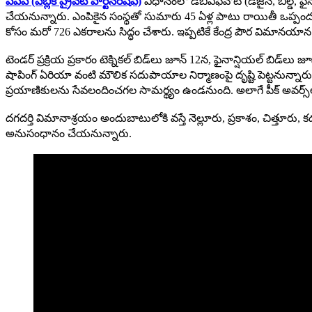
పీపీపీ (పబ్లిక్ ప్రైవేట్ పార్టనర్‌షిప్)
విధానంలో డీబీఎఫ్‌వోటీ (డిజైన్, బిల్డ్, ఫ
చేయనున్నారు. ఎంపికైన సంస్థతో సుమారు 45 ఏళ్ల పాటు రాయితీ ఒప్పంద
కోసం మరో 726 ఎకరాలను సిద్ధం చేశారు. ఇప్పటికే కేంద్ర పౌర విమానయ
టెండర్ ప్రక్రియ ప్రకారం టెక్నికల్ బిడ్‌లు జూన్ 12న, ఫైనాన్షియల్ బిడ్‌లు
షాపింగ్ ఏరియా వంటి మౌలిక సదుపాయాల నిర్మాణంపై దృష్టి పెట్టనున్నారు. 
ప్రయాణికులను సేవలందించగల సామర్థ్యం ఉండనుంది. అలాగే పీక్ అవర్స్
దగదర్తి విమానాశ్రయం అందుబాటులోకి వస్తే నెల్లూరు, ప్రకాశం, చిత్తూరు, క
అనుసంధానం చేయనున్నారు.