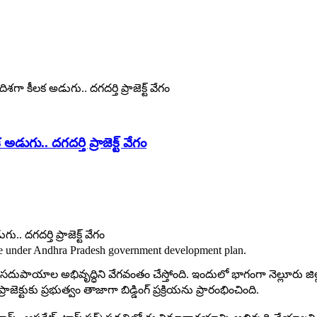
శగా కీలక అడుగు.. దగదర్తి ప్రాజెక్ట్ వేగం
గు.. దగదర్తి ప్రాజెక్ట్ వేగం
stage under Andhra Pradesh government development plan.
దుపాయాల అభివృద్ధిని వేగవంతం చేస్తోంది. ఇందులో భాగంగా నెల్లూరు జిల్లా 
ుకు ప్రభుత్వం తాజాగా బిడ్డింగ్ ప్రక్రియను ప్రారంభించింది.