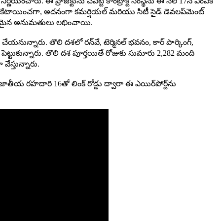
 నిర్ణయించారు. ఈ ప్రాజెక్టును చేపట్టే కాంట్రాక్ట్ సంస్థను ఈ నెల 17న ఎంపిక
లు కేటాయించగా, అదనంగా కమర్షియల్ మరియు సిటీ సైడ్ డెవలప్‌మెంట్
 అవసరమైన అనుమతులు లభించాయి.
ీ చేయనున్నారు. తొలి దశలో రన్‌వే, టెర్మినల్ భవనం, కార్ పార్కింగ్,
గా పెట్టుకున్నారు. తొలి దశ పూర్తయితే రోజుకు సుమారు 2,282 మంది
ేస్తున్నారు.
ా జాతీయ రహదారి 16తో లింక్ రోడ్డు ద్వారా ఈ ఎయిర్‌పోర్ట్‌ను