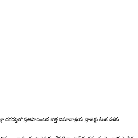
దగదర్తిలో ప్రతిపాదించిన కొత్త విమానాశ్రయ ప్రాజెక్టు కీలక దశకు