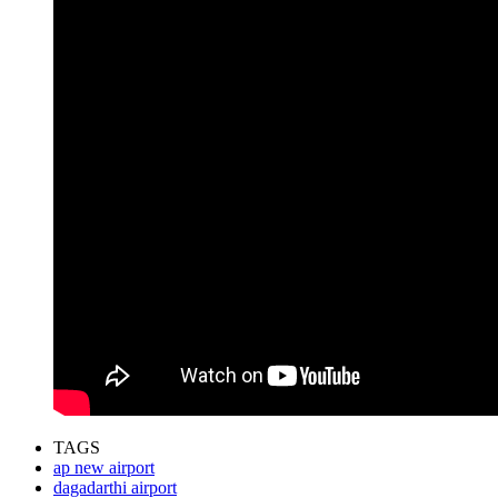
TAGS
ap new airport
dagadarthi airport