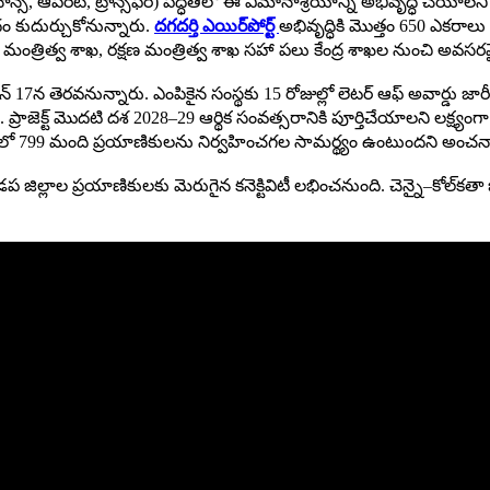
ైనాన్స్, ఆపరేట్, ట్రాన్స్‌ఫర్) పద్ధతిలో ఈ విమానాశ్రయాన్ని అభివృద్ధి చేయాలని
ం కుదుర్చుకోనున్నారు.
దగదర్తి ఎయిర్‌పోర్ట్
అభివృద్ధికి మొత్తం 650 ఎకరా
ాన మంత్రిత్వ శాఖ, రక్షణ మంత్రిత్వ శాఖ సహా పలు కేంద్ర శాఖల నుంచి
 జూన్ 17న తెరవనున్నారు. ఎంపికైన సంస్థకు 15 రోజుల్లో లెటర్ ఆఫ్ అవార్డు జార
ప్రాజెక్ట్ మొదటి దశ 2028–29 ఆర్థిక సంవత్సరానికి పూర్తిచేయాలని లక్ష్యం
‌లో 799 మంది ప్రయాణికులను నిర్వహించగల సామర్థ్యం ఉంటుందని అంచనా వ
డప జిల్లాల ప్రయాణికులకు మెరుగైన కనెక్టివిటీ లభించనుంది. చెన్నై–కోల్‌కత