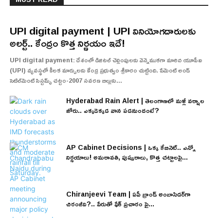
UPI digital payment | UPI వినియోగదారులకు
అలర్ట్.. కేంద్రం కొత్త నిర్ణయం ఇదే!
UPI digital payment: దేశంలో డిజిటల్ చెల్లింపులకు వెన్నెముకగా మారిన యూపీఐ
(UPI) వ్యవస్థలో కీలక మార్పులకు కేంద్ర ప్రభుత్వం శ్రీకారం చుట్టింది. పేమెంట్ అండ్
సెటిల్‌మెంట్ సిస్టమ్స్ చట్టం-2007 సవరణ బిల్లుకు...
Hyderabad Rain Alert | తెలంగాణలో మళ్లీ వర్షాల
జోరు.. ఎక్కడెక్కడ వాన పడనుందంటే?
AP Cabinet Decisions | ఒక్క కేబినెట్.. ఎన్నో
నిర్ణయాలు! అమరావతి, పుష్కరాలు, కొత్త చట్టాలపై...
Chiranjeevi Team | ఏపీ బ్రాండ్ అంబాసిడర్‌గా
చిరంజీవి?.. పేరుతో ఫేక్ ప్రచారం పై...