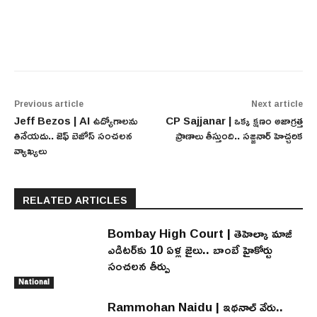
Previous article
Next article
Jeff Bezos | AI ఉద్యోగాలను
CP Sajjanar | ఒక్క క్షణం అజాగ్రత్త
తినేయదు.. జెఫ్ బెజోస్ సంచలన
ప్రాణాలు తీస్తుంది.. సజ్జనార్ హెచ్చరిక
వ్యాఖ్యలు
RELATED ARTICLES
Bombay High Court | తెహెల్కా మాజీ
ఎడిటర్‌కు 10 ఏళ్ల జైలు.. బాంబే హైకోర్టు
సంచలన తీర్పు
National
Rammohan Naidu | ఇథనాల్ వేరు..