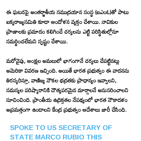
ఈ ఘటనపై అంతర్జాతీయ సముద్రయాన సంస్థ (ఐఎంఓ)తో పాటు
ఐక్యరాజ్యసమితి కూడా ఆందోళన వ్యక్తం చేశాయి. నావికుల
ప్రాణాలకు ప్రమాదం కలిగించే చర్యలను ఎట్టి పరిస్థితుల్లోనూ
సమర్థించలేమని స్పష్టం చేశాయి.
మరోవైపు, ఆంక్షల అమలులో భాగంగానే చర్యలు చేపట్టినట్లు
అమెరికా వివరణ ఇచ్చింది. అయితే భారత ప్రభుత్వం ఈ వాదనను
తిరస్కరిస్తూ, వాణిజ్య నౌకల భద్రతకు ప్రాధాన్యం ఇవ్వాలని,
సమస్యల పరిష్కారానికి దౌత్యపరమైన మార్గాలనే అనుసరించాలని
సూచించింది. ప్రాంతీయ ఉద్రిక్తతల నేపథ్యంలో భారత నౌకాదళం
అప్రమత్తంగా ఉండాలని కేంద్ర ప్రభుత్వం ఆదేశాలు జారీ చేసింది.
SPOKE TO US SECRETARY OF
STATE MARCO RUBIO THIS