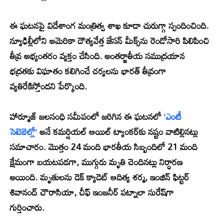
ఈ ఘటనపై విదేశాంగ మంత్రిత్వ శాఖ కూడా చురుగ్గా స్పందించింది.
న్యూఢిల్లీలోని అమెరికా దౌత్యవేత్త జేసన్ మీక్స్‌ను రెండోసారి పిలిపించి
తీవ్ర అభ్యంతరం వ్యక్తం చేసింది. అంతర్జాతీయ సముద్రయాన
భద్రతకు విఘాతం కలిగించే చర్యలను భారత్ తీవ్రంగా
వ్యతిరేకిస్తోందని పేర్కొంది.
హార్మూజ్ జలసంధి సమీపంలో జరిగిన ఈ ఘటనలో
‘ఎంటీ
సెటెబెల్లో’
అనే కమర్షియల్ ఆయిల్ ట్యాంకర్‌కు నష్టం వాటిల్లినట్లు
సమాచారం. మొత్తం 24 మంది భారతీయ సిబ్బందిలో 21 మంది
క్షేమంగా బయటపడగా, ముగ్గురు మృతి చెందినట్లు నిర్ధారణ
అయింది. మృతులను డెక్ క్యాడెట్ ఆదిత్య శర్మ, ఇంజిన్ ఫిట్టర్
శివానంద్ చౌరాసియా, చీఫ్ ఇంజనీర్ పట్నాలా సురేష్‌గా
గుర్తించారు.