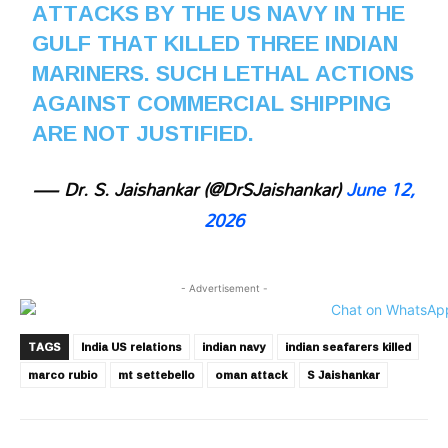
ATTACKS BY THE US NAVY IN THE
GULF THAT KILLED THREE INDIAN
MARINERS. SUCH LETHAL ACTIONS
AGAINST COMMERCIAL SHIPPING
ARE NOT JUSTIFIED.
— Dr. S. Jaishankar (@DrSJaishankar)
June 12,
2026
- Advertisement -
TAGS
India US relations
indian navy
indian seafarers killed
marco rubio
mt settebello
oman attack
S Jaishankar