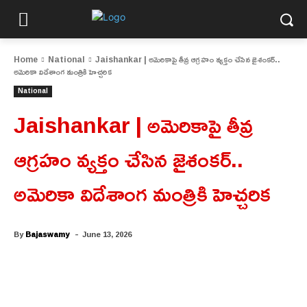
Home
National
Jaishankar | అమెరికాపై తీవ్ర ఆగ్రహం వ్యక్తం చేసిన జైశంకర్..
అమెరికా విదేశాంగ మంత్రికి హెచ్చరిక
National
Jaishankar | అమెరికాపై తీవ్ర
ఆగ్రహం వ్యక్తం చేసిన జైశంకర్..
అమెరికా విదేశాంగ మంత్రికి హెచ్చరిక
-
By
Bajaswamy
June 13, 2026