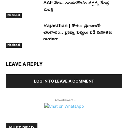
SAF వేరు.. గందరగోళం వద్దన్న కేంద్ర
మంత్రి
National
Rajasthan | రోగుల ప్రాణాలతో
చెలగాటం.. పైకప్పు పెచ్చులు పడి మహిళకు
గాయాలు
National
LEAVE A REPLY
LOG IN TO LEAVE A COMMENT
- Advertisment -
MUST READ