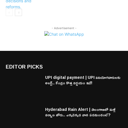
- Advertisement -
EDITOR PICKS
UPI digital payment | UPI వినియోగదారులకు
అలర్ట్.. కేంద్రం కొత్త నిర్ణయం ఇదే!
Hyderabad Rain Alert | తెలంగాణలో మళ్లీ
వర్షాల జోరు.. ఎక్కడెక్కడ వాన పడనుందంటే?