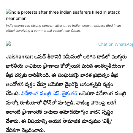
India expressed strong concern after three Indian crew members died in an
attack involving a commercial vessel near Oman.
Jaishankar:
ఒమన్ తీరానికి సమీపంలో జరిగిన దాడిలో ముగ్గురు
భారతీయ నావికులు ప్రాణాలు కోల్పోయిన ఘటన అంతర్జాతీయంగా
తీవ్ర చర్చకు దారితీసింది. ఈ సంఘటనపై భారత ప్రభుత్వం తీవ్ర
ఆందోళన వ్యక్తం చేస్తూ అమెరికా వైఖరిపై అసంతృప్తిని వ్యక్తం
చేసింది.
విదేశాంగ మంత్రి ఎస్. జైశంకర్
అమెరికా విదేశాంగ మంత్రి
మార్కో రూబియోతో ఫోన్‌లో మాట్లాడి, వాణిజ్య నౌకలపై జరిగే
ఇలాంటి ప్రాణాంతక దాడులు ఆమోదయోగ్యం కాదని స్పష్టం
చేశారు. ఈ విషయాన్ని ఆయన సామాజిక మాధ్యమం ‘ఎక్స్’
వేదికగా వెల్లడించారు.