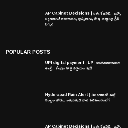
AP Cabinet Decisions | ఒక్క కేబినెట్.. ఎన్నో
నిర్ణయాలు! అమరావతి, పుష్కరాలు, కొత్త చట్టాలపై గ్రీన్
సిగ్నల్
POPULAR POSTS
UPI digital payment | UPI వినియోగదారులకు
అలర్ట్.. కేంద్రం కొత్త నిర్ణయం ఇదే!
Hyderabad Rain Alert | తెలంగాణలో మళ్లీ
వర్షాల జోరు.. ఎక్కడెక్కడ వాన పడనుందంటే?
AP Cabinet Decisions | ఒక్క కేబినెట్.. ఎన్నో