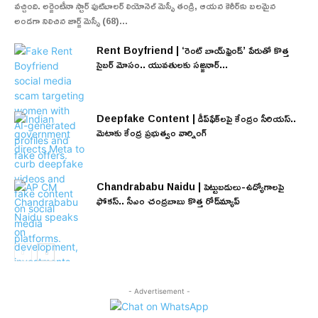
వచ్చింది. అర్జెంటీనా స్టార్ ఫుట్‌బాలర్ లియోనెల్ మెస్సీ తండ్రి, ఆయన కెరీర్‌కు బలమైన
అండగా నిలిచిన జార్జ్ మెస్సీ (68)...
Rent Boyfriend | ‘రెంట్ బాయ్‌ఫ్రెండ్’ పేరుతో కొత్త
సైబర్ మోసం.. యువతులకు సజ్జనార్...
Deepfake Content | డీప్‌ఫేక్‌లపై కేంద్రం సీరియస్..
మెటాకు కేంద్ర ప్రభుత్వం వార్నింగ్
Chandrababu Naidu | పెట్టుబడులు-ఉద్యోగాలపై
ఫోకస్.. సీఎం చంద్రబాబు కొత్త రోడ్‌మ్యాప్
- Advertisement -