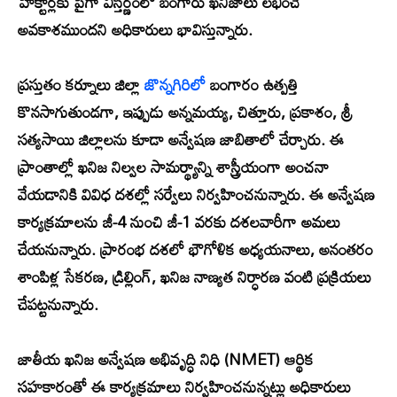
హెక్టార్లకు పైగా విస్తీర్ణంలో బంగారు ఖనిజాలు లభించే
అవకాశముందని అధికారులు భావిస్తున్నారు.
ప్రస్తుతం కర్నూలు జిల్లా
జొన్నగిరిలో
బంగారం ఉత్పత్తి
కొనసాగుతుండగా, ఇప్పుడు అన్నమయ్య, చిత్తూరు, ప్రకాశం, శ్రీ
సత్యసాయి జిల్లాలను కూడా అన్వేషణ జాబితాలో చేర్చారు. ఈ
ప్రాంతాల్లో ఖనిజ నిల్వల సామర్థ్యాన్ని శాస్త్రీయంగా అంచనా
వేయడానికి వివిధ దశల్లో సర్వేలు నిర్వహించనున్నారు. ఈ అన్వేషణ
కార్యక్రమాలను జీ-4 నుంచి జీ-1 వరకు దశలవారీగా అమలు
చేయనున్నారు. ప్రారంభ దశలో భౌగోళిక అధ్యయనాలు, అనంతరం
శాంపిళ్ల సేకరణ, డ్రిల్లింగ్, ఖనిజ నాణ్యత నిర్ధారణ వంటి ప్రక్రియలు
చేపట్టనున్నారు.
జాతీయ ఖనిజ అన్వేషణ అభివృద్ధి నిధి (NMET) ఆర్థిక
సహకారంతో ఈ కార్యక్రమాలు నిర్వహించనున్నట్లు అధికారులు