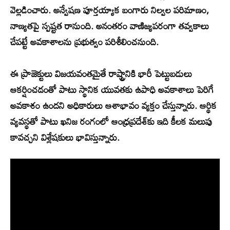
వెల్లడించారు. అన్వేషణ పూర్తయ్యాక బంగారు నిల్వల పరిమాణం,
నాణ్యతపై స్పష్టత రానుంది. అనంతరం వాణిజ్యపరంగా తవ్వకాలు
చేపట్టే అవకాశాలను ప్రభుత్వం పరిశీలించనుంది.
ఈ ప్రాజెక్టులు విజయవంతమైతే రాష్ట్రానికి భారీ పెట్టుబడులు
ఆకర్షించడంతో పాటు స్థానిక యువతకు ఉపాధి అవకాశాలు పెరిగే
అవకాశం ఉందని అధికారులు ఆశాభావం వ్యక్తం చేస్తున్నారు. ఆర్థిక
వ్యవస్థతో పాటు ఖనిజ రంగంలో ఆంధ్రప్రదేశ్‌కు ఇది కీలక మలుపు
కావచ్చని విశ్లేషకులు భావిస్తున్నారు.