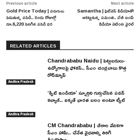
Previous article
Next article
Gold Price Today | పరుగులు
Samantha | ఫిట్‌నెస్‌ వీడియోతో
పెడుతున్న పసిడి.. రెండు రోజుల్లో
ఆకట్టుకున్న సమంత.. బేబీ బంప్
రూ.6,220 పెరిగిన పసిడి ధర
వీడియో నెటింట వైరల్
RELATED ARTICLES
Chandrababu Naidu | పెట్టుబడులు-
ఉద్యోగాలపై ఫోకస్.. సీఎం చంద్రబాబు కొత్త
రోడ్‌మ్యాప్
Andhra Pradesh
‘క్విట్ ఇండియా’ స్ఫూర్తిని గుర్తుచేసిన పవన్
కల్యాణ్.. ఐక్యతే భారత బలం అంటూ ట్వీట్
Andhra Pradesh
CM Chandrababu | చీరాల వేదికగా
సీఎం హామీ.. చేనేత వైభవాన్ని తిరిగి
తీసుకొస్తాం