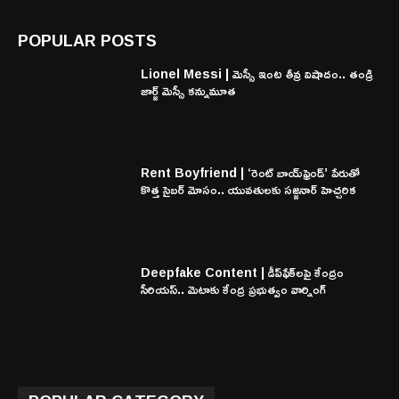
POPULAR POSTS
Lionel Messi | మెస్సీ ఇంట తీవ్ర విషాదం.. తండ్రి
జార్జ్ మెస్సీ కన్నుమూత
Rent Boyfriend | ‘రెంట్ బాయ్‌ఫ్రెండ్’ పేరుతో
కొత్త సైబర్ మోసం.. యువతులకు సజ్జనార్ హెచ్చరిక
Deepfake Content | డీప్‌ఫేక్‌లపై కేంద్రం
సీరియస్.. మెటాకు కేంద్ర ప్రభుత్వం వార్నింగ్