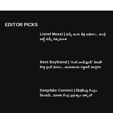
EDITOR PICKS
Lionel Messi | మెస్సీ ఇంట తీవ్ర విషాదం.. తండ్రి
జార్జ్ మెస్సీ కన్నుమూత
Rent Boyfriend | ‘రెంట్ బాయ్‌ఫ్రెండ్’ పేరుతో
కొత్త సైబర్ మోసం.. యువతులకు సజ్జనార్ హెచ్చరిక
Deepfake Content | డీప్‌ఫేక్‌లపై కేంద్రం
సీరియస్.. మెటాకు కేంద్ర ప్రభుత్వం వార్నింగ్