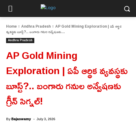
Home
Andhra Pradesh
AP Gold Mining Exploration | ఏపీ ఆర్థిక
వ్యవస్థకు బూస్ట్?.. బంగారు గనుల అన్వేషణకు...
Andhra Pradesh
AP Gold Mining
Exploration | ఏపీ ఆర్థిక వ్యవస్థకు
బూస్ట్?.. బంగారు గనుల అన్వేషణకు
గ్రీన్ సిగ్నల్!
-
By
Bajaswamy
July 3, 2026