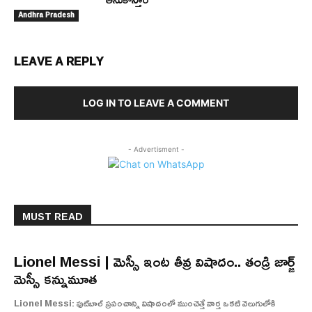
Andhra Pradesh
LEAVE A REPLY
LOG IN TO LEAVE A COMMENT
- Advertisment -
MUST READ
Lionel Messi | మెస్సీ ఇంట తీవ్ర విషాదం.. తండ్రి జార్జ్
మెస్సీ కన్నుమూత
Lionel Messi: ఫుట్‌బాల్ ప్రపంచాన్ని విషాదంలో ముంచెత్తే వార్త ఒకటి వెలుగులోకి