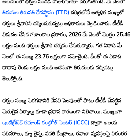
ఆలయంలో భక్తుల సందడి రోజురోజుకూ పెరుగుతోంది. మే నెలలో
తిరుమల తిరుపతి దేవస్థానం (TTD)
చరిత్రలోనే అత్యధిక సంఖ్యలో
భక్తులు శ్రీవారిని దర్శించుకున్నట్లు అధికారులు వెల్లడించారు. టీటీడీ
విడుదల చేసిన గణాంకాల ప్రకారం, 2026 మే నెలలో మొత్తం 25.46
లక్షల మంది భక్తులు శ్రీవారి దర్శనం చేసుకున్నారు. గత ఏడాది మే
నెలలో ఈ సంఖ్య 23.76 లక్షలుగా నమోదైంది. దీంతో ఈ ఏడాది
దాదాపు రెండు లక్షల మంది అదనంగా తిరుమలకు వచ్చినట్లు
తెలుస్తోంది.
భక్తుల సంఖ్య పెరగడానికి వేసవి సెలవులతో పాటు టీటీడీ చేపట్టిన
మెరుగైన ఏర్పాట్లు కూడా ప్రధాన కారణంగా నిలిచాయి. ముఖ్యంగా
ఇంటిగ్రేటెడ్ కమాండ్ కంట్రోల్ సెంటర్ (ICCC)
ద్వారా ఆలయ
పరిసరాలు, క్యూ లైన్లు, వసతి కేంద్రాలు, రవాణా వ్యవస్థలపై నిరంతర