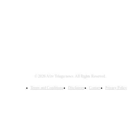
FOLLOW US
© 2026 A1tv Telugu news. All Rights Reserved.
Terms and Conditions
Disclaimer
Contact
Privacy Policy