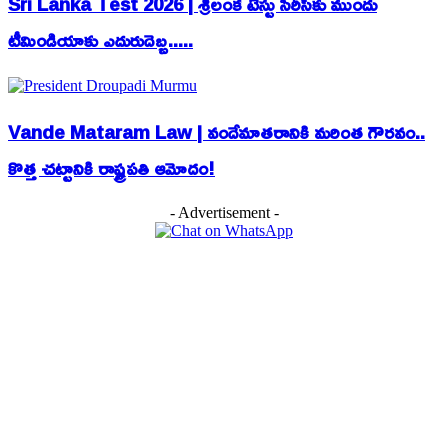
Sri Lanka Test 2026 | శ్రీలంక టెస్టు సిరీస్‌కు ముందు
టీమిండియాకు ఎదురుదెబ్బ.....
Vande Mataram Law | వందేమాతరానికి మరింత గౌరవం..
కొత్త చట్టానికి రాష్ట్రపతి ఆమోదం!
- Advertisement -
EDITOR PICKS
Japan Earthquake | భూకంపం వచ్చిన ఆపరేషన్ ఆగలేదు.. జపాన్ వైద్యుల ధైర్యానిక
సలాం!
CM Chandrababu | చీరాల వేదికగా సీఎం హామీ.. చేనేత వైభవాన్ని తిరిగి తీసుకొస్త