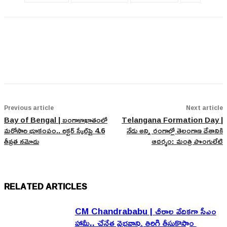
Previous article
Next article
Bay of Bengal | బంగాళాఖాతంలో
Telangana Formation Day |
మరోసారి భూకంపం.. రిక్టర్ స్కేల్‌పై 4.6
నేడు అన్ని రంగాల్లో తెలంగాణ దేశానికి
తీవ్రత నమోదు
ఆదర్శం: మంత్రి పొంగులేటి
RELATED ARTICLES
CM Chandrababu | చీరాల వేదికగా సీఎం
హామీ.. చేనేత వైభవాన్ని తిరిగి తీసుకొస్తాం