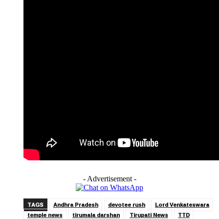
- Advertisement -
TAGS
Andhra Pradesh
devotee rush
Lord Venkateswara
temple news
tirumala darshan
Tirupati News
TTD