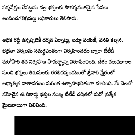
పర్యవేక్షణ చేపట్టడం వల్ల భక్తులకు సౌకర్యవంతమైన సేవలు
అందించగలిగినట్లు అధికారులు తెలిపారు.
అధిక రద్దీ ఉన్నప్పటికీ దర్శన ఏర్పాట్లు, లడ్డూ పంపిణీ, వసతి కల్పన,
భద్రతా చర్యలను సమర్థవంతంగా నిర్వహించడం ద్వారా టీటీడీ
మరోసారి తన నిర్వహణ సామర్థ్యాన్ని నిరూపించింది. దేశం నలుమూలల
నుంచి భక్తులు తిరుమలకు తరలివస్తుండటంతో శ్రీవారి క్షేత్రంలో
ఆధ్యాత్మిక వాతావరణం మరింత ఉత్సాహభరితంగా మారింది. మే నెలలో
నమోదైన ఈ రికార్డు భక్తుల సంఖ్య టీటీడీ చరిత్రలో మరో ప్రత్యేక
మైలురాయిగా నిలిచింది.