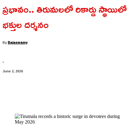
ప్రభావం.. తిరుమలలో రికార్డు స్థాయిలో
భక్తుల దర్శనం
By
Bajaswamy
-
June 2, 2026