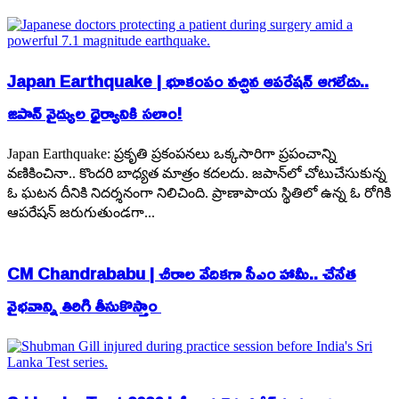
Japan Earthquake | భూకంపం వచ్చిన ఆపరేషన్ ఆగలేదు..
జపాన్ వైద్యుల ధైర్యానికి సలాం!
Japan Earthquake: ప్రకృతి ప్రకంపనలు ఒక్కసారిగా ప్రపంచాన్ని
వణికించినా.. కొందరి బాధ్యత మాత్రం కదలదు. జపాన్‌లో చోటుచేసుకున్న
ఓ ఘటన దీనికి నిదర్శనంగా నిలిచింది. ప్రాణాపాయ స్థితిలో ఉన్న ఓ రోగికి
ఆపరేషన్ జరుగుతుండగా...
CM Chandrababu | చీరాల వేదికగా సీఎం హామీ.. చేనేత
వైభవాన్ని తిరిగి తీసుకొస్తాం