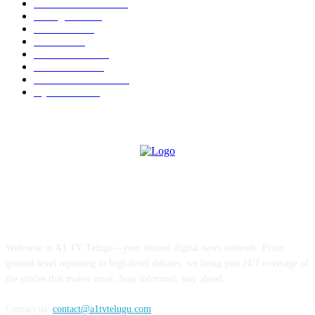
Andhra Pradesh
2454
Telangana
2148
National
1486
Others
1411
InterNational
738
Films News
500
ID CARDS 2025
495
Hyderabad
372
ABOUT US
Welcome to A1 TV Telugu—your trusted digital news network. From
ground-level reporting to high-level debates, we bring you 24/7 coverage of
the stories that matter most. Stay informed, stay ahead.
Contact us:
contact@a1tvtelugu.com