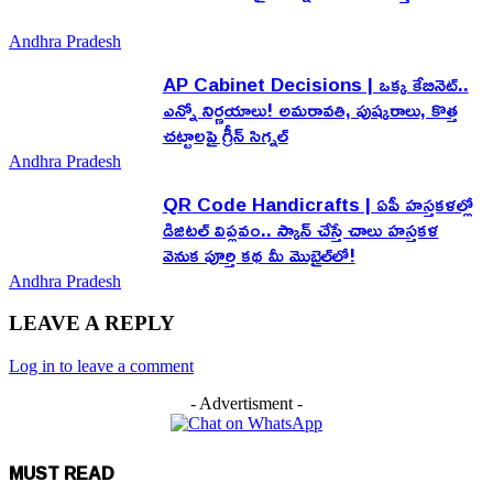
Andhra Pradesh
AP Cabinet Decisions | ఒక్క కేబినెట్..
ఎన్నో నిర్ణయాలు! అమరావతి, పుష్కరాలు, కొత్త
చట్టాలపై గ్రీన్ సిగ్నల్
Andhra Pradesh
QR Code Handicrafts | ఏపీ హస్తకళల్లో
డిజిటల్ విప్లవం.. స్కాన్ చేస్తే చాలు హస్తకళ
వెనుక పూర్తి కథ మీ మొబైల్‌లో!
Andhra Pradesh
LEAVE A REPLY
Log in to leave a comment
- Advertisment -
MUST READ