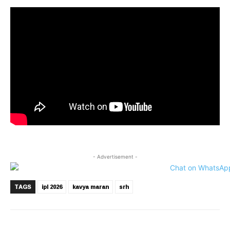
- Advertisement -
TAGS
ipl 2026
kavya maran
srh