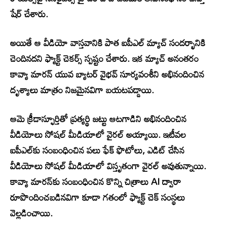
షేర్ చేశారు.
అయితే ఆ వీడియో వాస్తవానికి పాత ఐపీఎల్ మ్యాచ్ సందర్భానికి
చెందినదని ఫ్యాక్ట్ చెకర్స్ స్పష్టం చేశారు. ఇక మ్యాచ్ అనంతరం
కావ్యా మారన్ యువ బ్యాటర్ వైభవ్ సూర్యవంశీని అభినందించిన
దృశ్యాలు మాత్రం నిజమైనవిగా బయటపడ్డాయి.
ఆమె క్రీడాస్ఫూర్తితో ప్రత్యర్థి జట్టు ఆటగాడిని అభినందించిన
వీడియోలు సోషల్ మీడియాలో వైరల్ అయ్యాయి. ఇటీవల
ఐపీఎల్‌కు సంబంధించిన పలు ఫేక్ ఫొటోలు, ఎడిట్ చేసిన
వీడియోలు సోషల్ మీడియాలో విస్తృతంగా వైరల్ అవుతున్నాయి.
కావ్యా మారన్‌కు సంబంధించిన కొన్ని చిత్రాలు AI ద్వారా
రూపొందించబడినవిగా కూడా గతంలో ఫ్యాక్ట్ చెక్ సంస్థలు
వెల్లడించాయి.