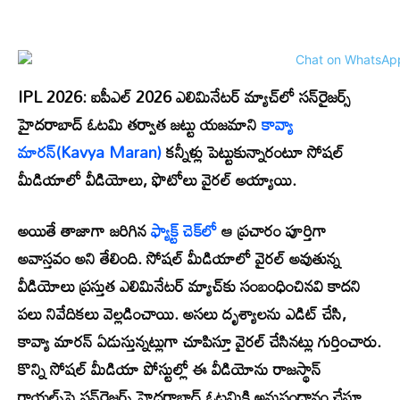
IPL 2026:
ఐపీఎల్ 2026 ఎలిమినేటర్ మ్యాచ్‌లో సన్‌రైజర్స్
హైదరాబాద్ ఓటమి తర్వాత జట్టు యజమాని
కావ్యా
మారన్(Kavya Maran)
కన్నీళ్లు పెట్టుకున్నారంటూ సోషల్
మీడియాలో వీడియోలు, ఫొటోలు వైరల్ అయ్యాయి.
అయితే తాజాగా జరిగిన
ఫ్యాక్ట్ చెక్‌లో
ఆ ప్రచారం పూర్తిగా
అవాస్తవం అని తేలింది. సోషల్ మీడియాలో వైరల్ అవుతున్న
వీడియోలు ప్రస్తుత ఎలిమినేటర్ మ్యాచ్‌కు సంబంధించినవి కాదని
పలు నివేదికలు వెల్లడించాయి. అసలు దృశ్యాలను ఎడిట్ చేసి,
కావ్యా మారన్ ఏడుస్తున్నట్లుగా చూపిస్తూ వైరల్ చేసినట్లు గుర్తించారు.
కొన్ని సోషల్ మీడియా పోస్టుల్లో ఈ వీడియోను రాజస్థాన్
రాయల్స్‌పై సన్‌రైజర్స్ హైదరాబాద్ ఓటమికి అనుసంధానం చేస్తూ