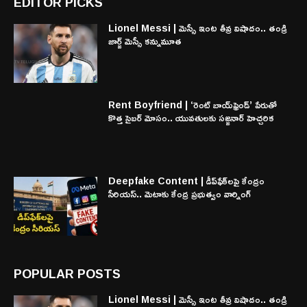
EDITOR PICKS
Lionel Messi | మెస్సీ ఇంట తీవ్ర విషాదం.. తండ్రి
జార్జ్ మెస్సీ కన్నుమూత
Rent Boyfriend | ‘రెంట్ బాయ్‌ఫ్రెండ్’ పేరుతో
కొత్త సైబర్ మోసం.. యువతులకు సజ్జనార్ హెచ్చరిక
Deepfake Content | డీప్‌ఫేక్‌లపై కేంద్రం
సీరియస్.. మెటాకు కేంద్ర ప్రభుత్వం వార్నింగ్
POPULAR POSTS
Lionel Messi | మెస్సీ ఇంట తీవ్ర విషాదం.. తండ్రి