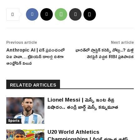
Previous article
Next article
Anthropic AI | టెక్ ప్రపంచంలో
భారత్‌లో ప్లాస్టిక్ కరెన్సీ నోట్లు..? మళ్లీ
ఏఐ హవా… ట్రిలియన్ డాలర్ల దిశగా
తెరపైకి వచ్చిన RBI ప్రతిపాదన
ఆంథ్రోపిక్ విలువ
RELATED ARTICLES
Lionel Messi | మెస్సీ ఇంట తీవ్ర
విషాదం.. తండ్రి జార్జ్ మెస్సీ కన్నుమూత
Sports
U20 World Athletics
Championships | నీరజ్ తర్వాత ఆశిష్