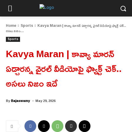
Home
Sports
Kavya Maran | కావ్యా మారన్ ఏడ్చారన్న వైరల్ వీడియోపై ఫ్యాక్ట్ చెక్..
అసలు నిజం...
Sports
Kavya Maran | కావ్యా మారన్
ఏడ్చారన్న వైరల్ వీడియోపై ఫ్యాక్ట్ చెక్..
అసలు నిజం ఇదే
-
By
Bajaswamy
May 29, 2026