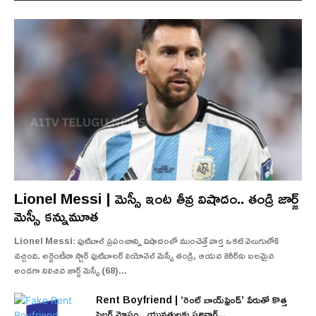
Lionel Messi | మెస్సీ ఇంట తీవ్ర విషాదం.. తండ్రి జార్జ్
మెస్సీ కన్నుమూత
Lionel Messi: ఫుట్‌బాల్ ప్రపంచాన్ని విషాదంలో ముంచెత్తే వార్త ఒకటి వెలుగులోకి
వచ్చింది. అర్జెంటీనా స్టార్ ఫుట్‌బాలర్ లియోనెల్ మెస్సీ తండ్రి, ఆయన కెరీర్‌కు బలమైన
అండగా నిలిచిన జార్జ్ మెస్సీ (68)...
Rent Boyfriend | ‘రెంట్ బాయ్‌ఫ్రెండ్’ పేరుతో కొత్త
సైబర్ మోసం.. యువతులకు సజ్జనార్...