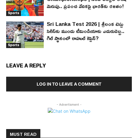
మెరుపు.. ప్రపంచ వేదికపై భారత్‌కు రజతం!
Sports
Sri Lanka Test 2026 | శ్రీలంక టెస్టు
సిరీస్‌కు ముందు టీమిండియాకు ఎదురుదెబ్బ..
గిల్ స్థానంలో రాహుల్ కెప్టెన్?
Sports
LEAVE A REPLY
LOG IN TO LEAVE A COMMENT
- Advertisment -
MUST READ