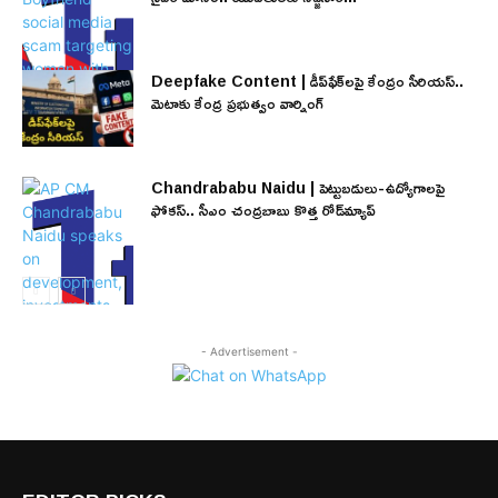
Deepfake Content | డీప్‌ఫేక్‌లపై కేంద్రం సీరియస్..
మెటాకు కేంద్ర ప్రభుత్వం వార్నింగ్
Chandrababu Naidu | పెట్టుబడులు-ఉద్యోగాలపై
ఫోకస్.. సీఎం చంద్రబాబు కొత్త రోడ్‌మ్యాప్
- Advertisement -