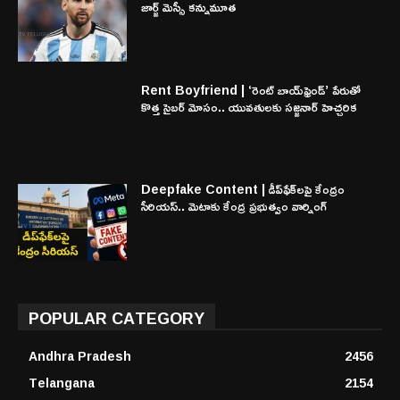
జార్జ్ మెస్సీ కన్నుమూత
Rent Boyfriend | ‘రెంట్ బాయ్‌ఫ్రెండ్’ పేరుతో
కొత్త సైబర్ మోసం.. యువతులకు సజ్జనార్ హెచ్చరిక
Deepfake Content | డీప్‌ఫేక్‌లపై కేంద్రం
సీరియస్.. మెటాకు కేంద్ర ప్రభుత్వం వార్నింగ్
POPULAR CATEGORY
Andhra Pradesh
2456
Telangana
2154