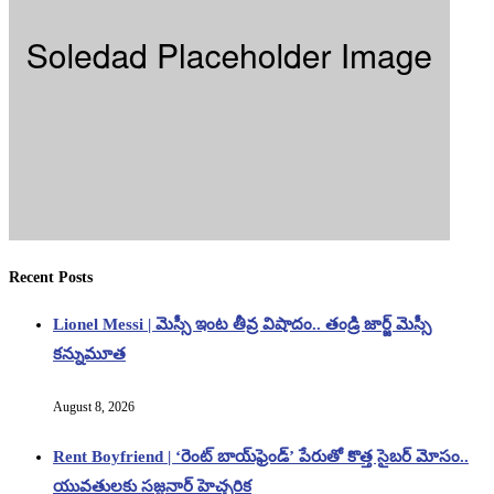
Recent Posts
Lionel Messi | మెస్సీ ఇంట తీవ్ర విషాదం.. తండ్రి జార్జ్ మెస్సీ
కన్నుమూత
August 8, 2026
Rent Boyfriend | ‘రెంట్ బాయ్‌ఫ్రెండ్’ పేరుతో కొత్త సైబర్ మోసం..
యువతులకు సజ్జనార్ హెచ్చరిక