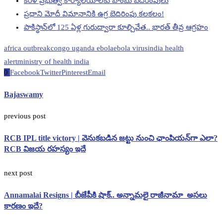
కేర‌ళ ప్రభుత్వ కార్యాలయాలకు బాంబు బెదిరింపులు
ప్రధాని మోదీ విమానానికి ఉగ్ర బెదిరింపు కలకలం!
పాకిస్థాన్‌లో 125 ఏళ్ల గురుద్వారా కూల్చివేత.. భారత్ తీవ్ర ఆగ్రహం
africa outbreak
congo uganda ebola
ebola virus
india health
alert
ministry of health india
0
Facebook
Twitter
Pinterest
Email
Bajaswamy
previous post
RCB IPL title victory | వెనుకబడిన జట్టు నుంచి ఛాంపియన్‌గా ఎలా?
RCB విజయ రహస్యం ఇదే
next post
Annamalai Resigns | బీజేపీకి షాక్.. అన్నామలై రాజీనామా అసలు
కారణం ఇదే?