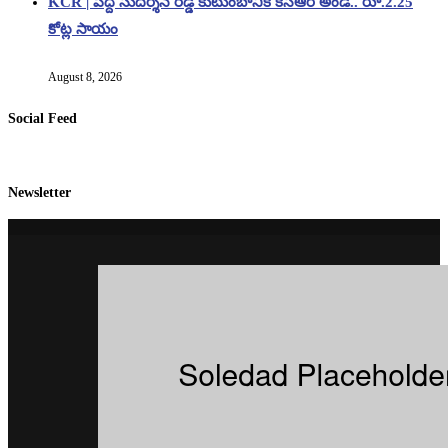
KCR | పెద్ది సుదర్శన్ రెడ్డి కుటుంబానికి కేసీఆర్ అండ.. రూ.2.25
కోట్ల సాయం
August 8, 2026
Social Feed
Newsletter