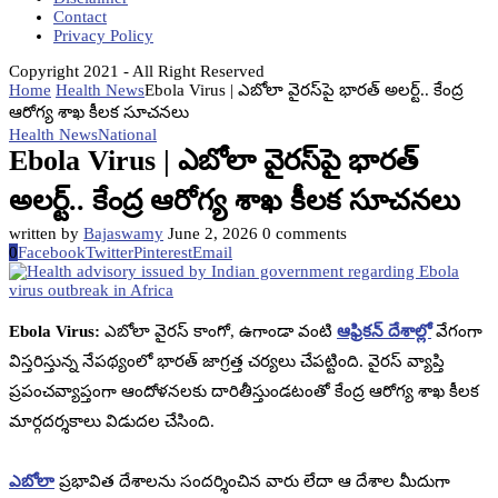
Contact
Privacy Policy
Copyright 2021 - All Right Reserved
Home
Health News
Ebola Virus | ఎబోలా వైరస్‌పై భారత్ అలర్ట్.. కేంద్ర
ఆరోగ్య శాఖ కీలక సూచనలు
Health News
National
Ebola Virus | ఎబోలా వైరస్‌పై భారత్
అలర్ట్.. కేంద్ర ఆరోగ్య శాఖ కీలక సూచనలు
written by
Bajaswamy
June 2, 2026
0 comments
0
Facebook
Twitter
Pinterest
Email
Ebola Virus:
ఎబోలా వైరస్ కాంగో, ఉగాండా వంటి
ఆఫ్రికన్ దేశాల్లో
వేగంగా
విస్తరిస్తున్న నేపథ్యంలో భారత్ జాగ్రత్త చర్యలు చేపట్టింది. వైరస్ వ్యాప్తి
ప్రపంచవ్యాప్తంగా ఆందోళనలకు దారితీస్తుండటంతో కేంద్ర ఆరోగ్య శాఖ కీలక
మార్గదర్శకాలు విడుదల చేసింది.
ఎబోలా
ప్రభావిత దేశాలను సందర్శించిన వారు లేదా ఆ దేశాల మీదుగా