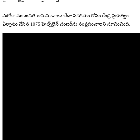
ఎబోలా సంబంధిత అనుమానాలు లేదా సహాయం కోసం కేంద్ర ప్రభుత్వం
ఏర్పాటు చేసిన 1075 హెల్ప్‌లైన్ నంబర్‌ను సంప్రదించాలని సూచించింది.