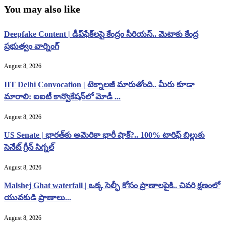
You may also like
Deepfake Content | డీప్‌ఫేక్‌లపై కేంద్రం సీరియస్.. మెటాకు కేంద్ర
ప్రభుత్వం వార్నింగ్
August 8, 2026
IIT Delhi Convocation | టెక్నాలజీ మారుతోంది.. మీరు కూడా
మారాలి: ఐఐటీ కాన్వొకేషన్‌లో మోడీ ...
August 8, 2026
US Senate | భారత్‌కు అమెరికా భారీ షాక్?.. 100% టారిఫ్ బిల్లుకు
సెనేట్ గ్రీన్ సిగ్నల్
August 8, 2026
Malshej Ghat waterfall | ఒక్క సెల్ఫీ కోసం ప్రాణాలపైకి.. చివరి క్షణంలో
యువకుడి ప్రాణాలు...
August 8, 2026