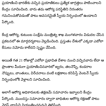
ప్రయాణించి భారత్‌కు వచ్చిన ప్రయాణికులు ప్రత్యేక జాగ్రత్తలు పాటించాలని
కేంద్రం సూచించింది. వారు తమ ఆరోగ్య పరిస్థితిని నిరంతరం
గమనించుకోవడంతో పాటు అవసరమైతే స్వీయ నిర్బంధంలో ఉండాలని
పేర్కొంది.
కేంద్ర ఆరోగ్య, కుటుంబ సంక్షేమ మంత్రిత్వ శాఖ మంగళవారం విడుదల చేసిన
ప్రకటనలో ఈ మార్గదర్శకాలు వెల్లడించింది. ప్రస్తుతం దేశంలో ఎక్కడా ఎబోలా
కేసులు నమోదు కాలేదని స్పష్టం చేసింది.
అయితే గత 21 రోజుల్లో ఎబోలా ప్రభావిత దేశాల నుంచి వచ్చినవారు లేదా ఆ
ప్రాంతాల మీదుగా ప్రయాణించినవారిలో జ్వరం, తలనొప్పి, కండరాల
నొప్పులు, వాంతులు, విరేచనాలు వంటి లక్షణాలు కనిపిస్తే వెంటనే స్వీయ
నిర్బంధంలోకి వెళ్లాలని సూచించింది.
అలాగే ఆరోగ్య అధికారులకు తక్షణమే సమాచారం ఇవ్వాలని కేంద్రం
పేర్కొంది. ముందస్తు సమాచారం ద్వారా బాధితుల ఆరోగ్య రక్షణతో పాటు
వైరస్ వ్యాప్తిని నియంత్రించవచ్చని తెలిపింది.