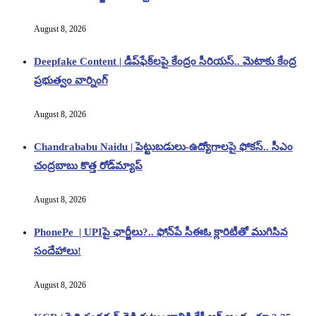
August 8, 2026
Deepfake Content | డీప్‌ఫేక్‌లపై కేంద్రం సీరియస్.. మెటాకు కేంద్ర
ప్రభుత్వం వార్నింగ్
August 8, 2026
Chandrababu Naidu | పెట్టుబడులు-ఉద్యోగాలపై ఫోకస్.. సీఎం
చంద్రబాబు కొత్త రోడ్‌మ్యాప్
August 8, 2026
PhonePe | UPIపై ఛార్జీలు?.. ఫోన్‌పే సీఈఓ క్లారిటీతో ముగిసిన
సందేహాలు!
August 8, 2026