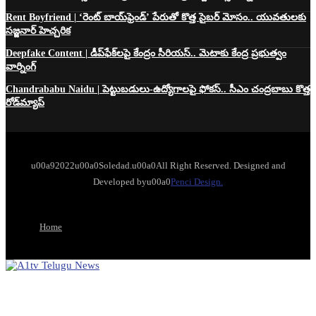
Rent Boyfriend | ‘రెంట్ బాయ్‌ఫ్రెండ్’ పేరుతో కొత్త సైబర్ మోసం.. యువతులకు
సజ్జనార్ హెచ్చరిక
Deepfake Content | డీప్‌ఫేక్‌లపై కేంద్రం సీరియస్.. మెటాకు కేంద్ర ప్రభుత్వం
వార్నింగ్
Chandrababu Naidu | పెట్టుబడులు-ఉద్యోగాలపై ఫోకస్.. సీఎం చంద్రబాబు కొత్త
రోడ్‌మ్యాప్
u00a92022u00a0Soledad.u00a0All Right Reserved. Designed and
Developed byu00a0
Penci Design.
Home