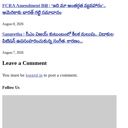
FCRA Amendment Bill | ‘ఇది మా అంతర్గత వ్యవహారం’..
అమెరికాకు భారత్ గట్టి సమాధానం
August 8, 2026
Sangeetha | సీఎం విజయ్ కుటుంబంలో కీలక మలుపు.. విడాకుల
పిటిషన్ ఉపసంహరించుకున్న సంగీత, కారణం...
August 7, 2026
Leave a Comment
You must be
logged in
to post a comment.
Follow Us