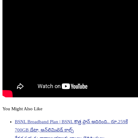
You Might Also Like
BSNL Broadband Plan | BSNL కొత్త ప్లాన్ అదిరింది.. రూ.259కే
700GB డేటా, అన్‌లిమిటెడ్ కాల్స్