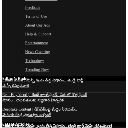
Feedback
Terms of Use
About Our Ads
Help & Support
Entertainment
News Covering
Technology
Trending Now
Edtior's Picks
Lionel Messi | మెస్సీ ఇంట తీవ్ర విషాదం.. తండ్రి జార్జ్
మెస్సీ కన్నుమూత
Rent Boyfriend | ‘రెంట్ బాయ్‌ఫ్రెండ్’ పేరుతో కొత్త సైబర్
మోసం.. యువతులకు సజ్జనార్ హెచ్చరిక
Deepfake Content | డీప్‌ఫేక్‌లపై కేంద్రం సీరియస్..
మెటాకు కేంద్ర ప్రభుత్వం వార్నింగ్
Latest Articles
Lionel Messi | మెస్సీ ఇంట తీవ్ర విషాదం.. తండ్రి జార్జ్ మెస్సీ కన్నుమూత