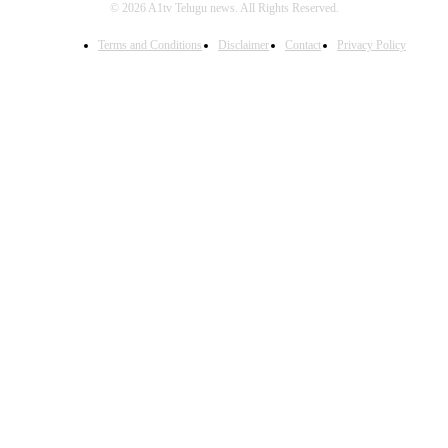
© 2026 A1tv Telugu news. All Rights Reserved.
Terms and Conditions
Disclaimer
Contact
Privacy Policy