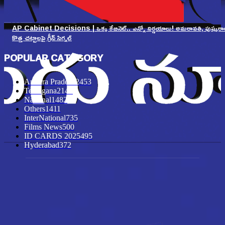
AP Cabinet Decisions | ఒక్క కేబినెట్.. ఎన్నో నిర్ణయాలు! అమరావతి, పుష్కరా
కొత్త చట్టాలపై గ్రీన్ సిగ్నల్
POPULAR CATEGORY
Andhra Pradesh
2453
Telangana
2147
National
1482
Others
1411
InterNational
735
Films News
500
ID CARDS 2025
495
Hyderabad
372