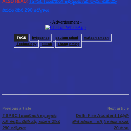
ALSO READ:
TSPSC | ఇంజినీరింగ్ అభ్యర్థులకు గుడ్ న్యూస్.. టీజీపీఎస్సీ
విడుదల చేసిన 290 ఉద్యోగాలు
- Advertisement -
TAGS
bytedance
gautam adani
mukesh ambani
Technology
tiktok
zhang yiming
Previous article
Next article
TSPSC | ఇంజినీరింగ్ అభ్యర్థులకు
Delhi Fire Accident | ఢిల్లీలో
గుడ్ న్యూస్.. టీజీపీఎస్సీ విడుదల చేసిన
ఘోర విషాదం…అగ్నికి ఆహుతి అయిన
290 ఉద్యోగాలు
20 మంది