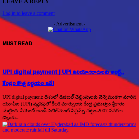
LEAVE A REPLY
Log in to leave a comment
- Advertisment -
MUST READ
UPI digital payment | UPI వినియోగదారులకు అలర్ట్..
కేంద్రం కొత్త నిర్ణయం ఇదే!
UPI digital payment: దేశంలో డిజిటల్ చెల్లింపులకు వెన్నెముకగా మారిన
యూపీఐ (UPI) వ్యవస్థలో కీలక మార్పులకు కేంద్ర ప్రభుత్వం శ్రీకారం
చుట్టింది. పేమెంట్ అండ్ సెటిల్‌మెంట్ సిస్టమ్స్ చట్టం-2007 సవరణ
బిల్లుకు...