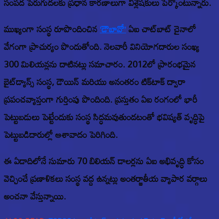
సంపద పెరుగుదలకు ప్రధాన కారణాలుగా విశ్లేషకులు పేర్కొంటున్నారు.
ముఖ్యంగా సంస్థ రూపొందించిన
‘డౌబావో’
ఏఐ చాట్‌బాట్ చైనాలో
వేగంగా ప్రాచుర్యం పొందుతోంది. నెలవారీ వినియోగదారుల సంఖ్య
300 మిలియన్లను దాటినట్లు సమాచారం. 2012లో ప్రారంభమైన
బైట్‌డ్యాన్స్ సంస్థ, డౌయిన్ మరియు అనంతరం టిక్‌టాక్ ద్వారా
ప్రపంచవ్యాప్తంగా గుర్తింపు పొందింది. ప్రస్తుతం ఏఐ రంగంలో భారీ
పెట్టుబడులు పెట్టేందుకు సంస్థ సిద్ధమవుతుండటంతో భవిష్యత్ వృద్ధిపై
పెట్టుబడిదారుల్లో ఆశావాదం పెరిగింది.
ఈ ఏడాదిలోనే సుమారు 70 బిలియన్ డాలర్లను ఏఐ అభివృద్ధి కోసం
వెచ్చించే ప్రణాళికలు సంస్థ వద్ద ఉన్నట్లు అంతర్జాతీయ వ్యాపార వర్గాలు
అంచనా వేస్తున్నాయి.