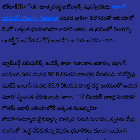
టిక్‌టాక్(Tik Tok) మాతృసంస్థ బైట్‌డ్యాన్స్ వ్యవస్థాపకుడు
ఝాంగ్
యిమింగ్(Zhang Yiming)
సంపద భారీగా పెరగడంతో ఆసియాలో
రెండో అత్యంత ధనవంతుడిగా అవతరించారు. ఈ క్రమంలో రిలయన్స్
ఇండస్ట్రీస్ అధినేత ముకేష్ అంబానీని ఆయన అధిగమించారు.
బ్లూమ్‌బర్గ్ బిలియనీర్స్ ఇండెక్స్ తాజా గణాంకాల ప్రకారం, ఝాంగ్
యిమింగ్ నికర సంపద 92.8 బిలియన్ డాలర్లకు చేరుకుంది. మరోవైపు
ముకేష్ అంబానీ సంపద 86.9 బిలియన్ డాలర్ల వద్ద ఉండటంతో ఆయన
మూడో స్థానానికి చేరుకున్నారు. కాగా, 117 బిలియన్ డాలర్ల సంపదతో
గౌతమ్ అదానీ ఆసియాలోనే అత్యంత సంపన్నుడిగా
కొనసాగుతున్నారు.బైట్‌డ్యాన్స్ మార్కెట్ విలువ పెరగడం, కృత్రిమ మేధ
రంగంలో సంస్థ చేపడుతున్న విస్తరణ ప్రణాళికలు ఝాంగ్ యిమింగ్