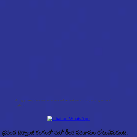
zhang yiming becomes asia second richest person surpassing mukesh
ambani
ప్రపంచ టెక్నాలజీ రంగంలో మరో కీలక పరిణామం చోటుచేసుకుంది.