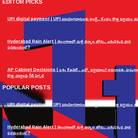
EDITOR PICKS
UPI digital payment | UPI వినియోగదారులకు అలర్ట్.. కేంద్రం కొత్త నిర్ణయం ఇద
Hyderabad Rain Alert | తెలంగాణలో మళ్లీ వర్షాల జోరు.. ఎక్కడెక్కడ వాన
పడనుందంటే?
AP Cabinet Decisions | ఒక్క కేబినెట్.. ఎన్నో నిర్ణయాలు! అమరావతి, పుష్కరా
కొత్త చట్టాలపై గ్రీన్ సిగ్నల్
POPULAR POSTS
UPI digital payment | UPI వినియోగదారులకు అలర్ట్.. కేంద్రం కొత్త నిర్ణయం ఇద
Hyderabad Rain Alert | తెలంగాణలో మళ్లీ వర్షాల జోరు.. ఎక్కడెక్కడ వాన
పడనుందంటే?