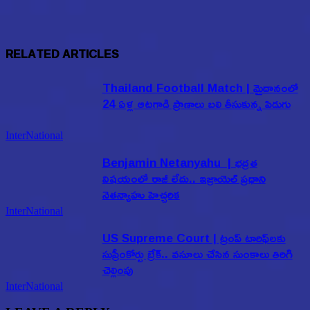
RELATED ARTICLES
Thailand Football Match | మైదానంలో
24 ఏళ్ల ఆటగాడి ప్రాణాలు బలి తీసుకున్న పిడుగు
InterNational
Benjamin Netanyahu | భద్రత
విషయంలో రాజీ లేదు.. ఇజ్రాయెల్ ప్రధాని
నెతన్యాహు హెచ్చరిక
InterNational
US Supreme Court | ట్రంప్ టారిఫ్‌లకు
సుప్రీంకోర్టు బ్రేక్.. వసూలు చేసిన సుంకాలు తిరిగి
చెల్లింపు
InterNational