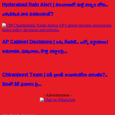
Hyderabad Rain Alert | తెలంగాణలో మళ్లీ వర్షాల జోరు..
ఎక్కడెక్కడ వాన పడనుందంటే?
AP Cabinet Decisions | ఒక్క కేబినెట్.. ఎన్నో నిర్ణయాలు!
అమరావతి, పుష్కరాలు, కొత్త చట్టాలపై...
Chiranjeevi Team | ఏపీ బ్రాండ్ అంబాసిడర్‌గా చిరంజీవి?..
పేరుతో ఫేక్ ప్రచారం పై...
- Advertisement -