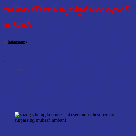
దాటేసిన టిక్‌టాక్ వ్యవస్థాపకుడు ఝాంగ్
యిమింగ్
By
Bajaswamy
-
June 3, 2026