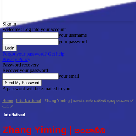
Sign in
Welcome! Log into your account
your username
your password
Forgot your password? Get help
Privacy Policy
Password recovery
Recover your password
your email
A password will be e-mailed to you.
Home
InterNational
Zhang Yiming | అంబానీని దాటేసిన టిక్‌టాక్ వ్యవస్థాపకుడు ఝాంగ్
యిమింగ్
InterNational
Zhang Yiming | అంబానీని