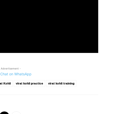
 Advertisement -
at Kohli
virat kohli practice
virat kohli training