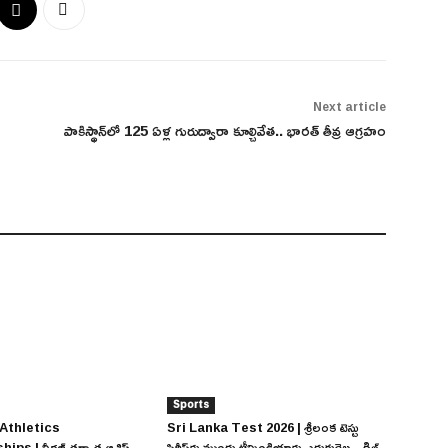
Next article
పాకిస్థాన్‌లో 125 ఏళ్ల గురుద్వారా కూల్చివేత.. భారత్ తీవ్ర ఆగ్రహం
Sports
Athletics
Sri Lanka Test 2026 | శ్రీలంక టెస్టు
s | నీరజ్ తర్వాత ఆశిష్
సిరీస్‌కు ముందు టీమిండియాకు ఎదురుదెబ్బ.. గిల్