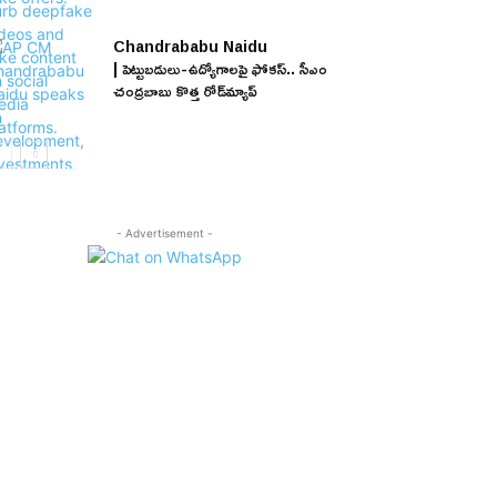
Chandrababu Naidu
| పెట్టుబడులు-ఉద్యోగాలపై ఫోకస్.. సీఎం
చంద్రబాబు కొత్త రోడ్‌మ్యాప్
- Advertisement -