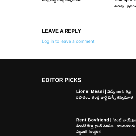
మెరుపు.. ప్రపం
LEAVE A REPLY
Log in to leave a comment
EDITOR PICKS
Lionel Messi | మెస్సీ ఇంట తీవ్ర
విషాదం.. తండ్రి జార్జ్ మెస్సీ కన్నుమూత
Rent Boyfriend | ‘రెంట్ బాయ్‌ఫ్రెం
పేరుతో కొత్త సైబర్ మోసం.. యువతులకు
సజ్జనార్ హెచ్చరిక