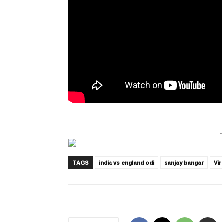
-
TAGS
india vs england odi
sanjay bangar
Vir