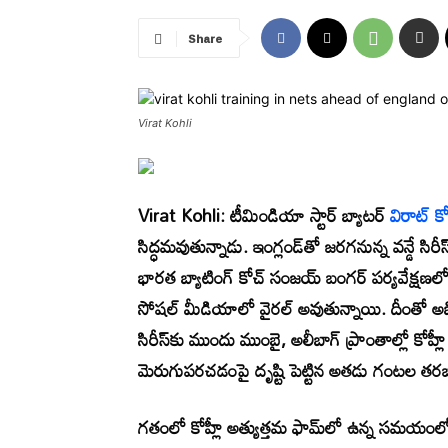
Share
Virat Kohli
Virat Kohli:
టీమిండియా స్టార్ బ్యాటర్
విరాట్ కో
సిద్ధమవుతున్నాడు. ఇంగ్లండ్‌తో జరగనున్న వన్డే సి
భారత బ్యాటింగ్ కోచ్ సంజయ్ బంగర్ పర్యవేక్షణలో కోహ్ల
సోషల్ మీడియాలో వైరల్ అవుతున్నాయి. దీంతో అభి
సిరీస్‌కు ముందు ముంబై, అలీబాగ్ ప్రాంతాల్లో కోహ్లీ 
మెరుగుపరచడంపై దృష్టి పెట్టిన అతడు గంటల తరబడి నె
గతంలో కోహ్లీ అత్యుత్తమ ఫామ్‌లో ఉన్న సమయంలో భ