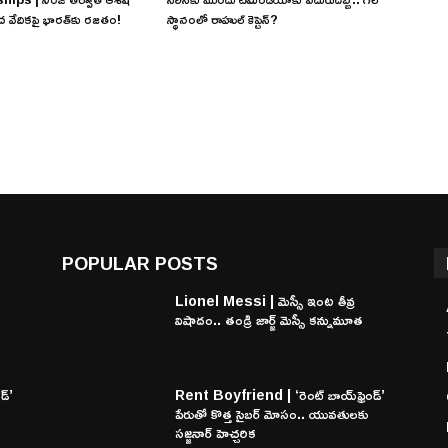
చ వేదికపై భారత్‌కు రజతం!
స్థానంలో రాహుల్ కెప్టెన్?
POPULAR POSTS
Lionel Messi | మెస్సీ ఇంట తీవ్ర
విషాదం.. తండ్రి జార్జ్ మెస్సీ కన్నుమూత
డ్’
Rent Boyfriend | ‘రెంట్ బాయ్‌ఫ్రెండ్’
పేరుతో కొత్త సైబర్ మోసం.. యువతులకు
సజ్జనార్ హెచ్చరిక