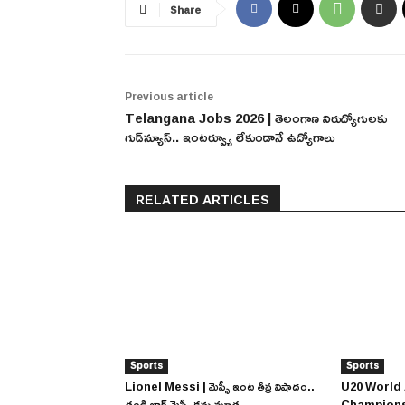
Share
Previous article
Telangana Jobs 2026 | తెలంగాణ నిరుద్యోగులకు
గుడ్‌న్యూస్.. ఇంటర్వ్యూ లేకుండానే ఉద్యోగాలు
RELATED ARTICLES
Sports
Sports
Lionel Messi | మెస్సీ ఇంట తీవ్ర విషాదం..
U20 World 
తండ్రి జార్జ్ మెస్సీ కన్నుమూత
Championship