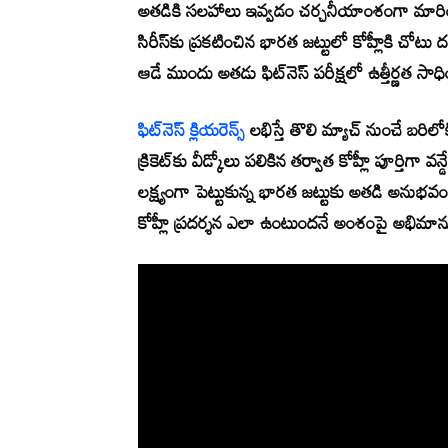
అతడికి సలహాలు ఇవ్వడం చర్చనీయాంశంగా మారింది
సిరీస్‌కు ప్రకటించిన భారత జట్టులో కోహ్లీకి చో
ఆడే ముందు అతడు ఫిట్‌నెస్ పరీక్షలో ఉత్తీర్ణత సాధి
ఫిట్‌నెస్ క్లియరెన్స్
లభిస్తే తొలి మ్యాచ్ నుంచే బరిలో
క్రికెట్‌కు వీడ్కోలు పలికిన తర్వాత కోహ్లీ పూర్తిగా వ
లక్ష్యంగా పెట్టుకున్న భారత జట్టుకు అతడి అనుభవం కీల
కోహ్లీ ప్రదర్శన ఎలా ఉంటుందనే అంశంపై అభిమానుల