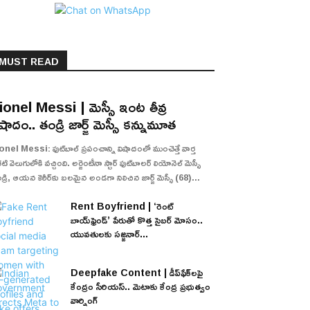
MUST READ
ionel Messi | మెస్సీ ఇంట తీవ్ర
ిషాదం.. తండ్రి జార్జ్ మెస్సీ కన్నుమూత
onel Messi: ఫుట్‌బాల్ ప్రపంచాన్ని విషాదంలో ముంచెత్తే వార్త
ి వెలుగులోకి వచ్చింది. అర్జెంటీనా స్టార్ ఫుట్‌బాలర్ లియోనెల్ మెస్సీ
డ్రి, ఆయన కెరీర్‌కు బలమైన అండగా నిలిచిన జార్జ్ మెస్సీ (68)...
Rent Boyfriend | ‘రెంట్
బాయ్‌ఫ్రెండ్’ పేరుతో కొత్త సైబర్ మోసం..
యువతులకు సజ్జనార్...
Deepfake Content | డీప్‌ఫేక్‌లపై
కేంద్రం సీరియస్.. మెటాకు కేంద్ర ప్రభుత్వం
వార్నింగ్