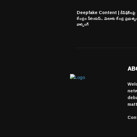
Deepfake Content | డీప్‌ఫేక్‌లపై
కేంద్రం సీరియస్.. మెటాకు కేంద్ర ప్రభుత్
వార్నింగ్
AB
Wel
netw
deba
matt
Con