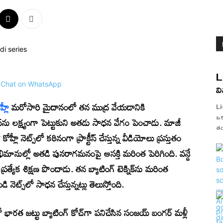
L
వ
హ్లీ
మరోసారి మైదానంలో తన ముద్ర వేయడానికి
Li
ఒకట
రీస్‌ను లక్ష్యంగా పెట్టుకుని అతడు సాధన వేగం పెంచాడు. మాజీ
తం
ీ నెట్స్‌లో కఠినంగా ప్రాక్టీస్ చేస్తున్న వీడియోలు ప్రస్తుతం
మానుల్లో అతడి పునరాగమనంపై ఆసక్తి మరింత పెరిగింది. వన్డే
ప్రత్యేక శిక్షణ పొందాడు. తన బ్యాటింగ్ టెక్నిక్‌ను మరింత
ట్స్‌లో సాధన చేస్తున్నట్లు తెలుస్తోంది.
ారత జట్టు బ్యాటింగ్ కోచ్‌గా పనిచేసిన సంజయ్ బంగర్ మళ్లీ