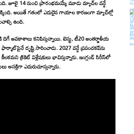
. జూలై 14 నుంచి ప్రారంభమయ్యే మూడు మ్యాచ్‌ల వన్డే
టు దక్కింది. అయితే గతంలో ఎదురైన గాయాల కారణంగా మ్యాచ్‌ల్లో
ంచాల్సి ఉంది.
కి దిగే అవకాశాలు కనిపిస్తున్నాయి. టెస్టు, టీ20 అంతర్జాతీయ
న్డే ఫార్మాట్‌పైనే దృష్టి సారించాడు. 2027 వన్డే ప్రపంచకప్‌ను
కమని క్రికెట్ విశ్లేషకులు భావిస్తున్నారు. ఇంగ్లండ్ సిరీస్‌లో
ు ఆసక్తిగా ఎదురుచూస్తున్నారు.