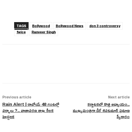
TAGS
Bollywood
Bollywood News
don 3 controversy
fwice
Ranveer Singh
Previous article
Next article
Rain Alert | రాబోయే 48 గంటల్లో
కర్ణాటకలో కొత్త అధ్యాయం..
వర్షాలు ?.. వాతావరణ శాఖ కీలక
ముఖ్యమంత్రిగా డీకే శివకుమార్ ప్రమాణ
హెచ్చరిక
స్వీకారం