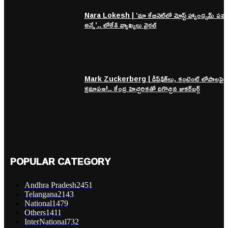
Nara Lokesh | ‘మా కేబినెట్‌లో మోస్ట్ హ్యాండ్సమ్ పవన
అన్నే’.. లోకేశ్ వ్యాఖ్యలు వైరల్
Mark Zuckerberg | డీప్‌ఫేక్‌లు, కంటెంట్ లోపాలపై 
క్షమాపణ!.. కేంద్ర హెచ్చరికతో దిగొచ్చిన జుకర్‌బర్గ్
POPULAR CATEGORY
Andhra Pradesh
2451
Telangana
2143
National
1479
Others
1411
InterNational
732