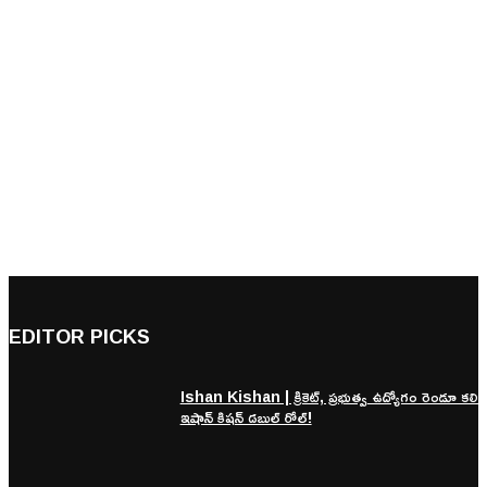
EDITOR PICKS
Ishan Kishan | క్రికెట్, ప్రభుత్వ ఉద్యోగం రెండూ కలిసి
ఇషాన్ కిషన్ డబుల్ రోల్!