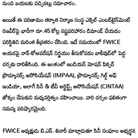
నుంచి బయటకు వచ్చినట్లు సమాచారం.
అయితే ఈ పరిణామం తర్వాత నిర్మాణ సంస్థ ఎక్సెల్ ఎంటర్‌టైన్‌మెంట్
రణవీర్‌పై భారీగా రూ.45 కోట్ల నష్టపరిహారం డిమాండ్ చేయడం
పరిస్థితిని మరింత తీవ్రతరం చేసింది. ఇదే సమయంలో FWICE
ఆయనపై నాన్-కోఆపరేషన్ నిర్ణయం తీసుకోవడం బాలీవుడ్‌లో పెద్ద
చర్చకు దారితీసింది. ఈ అంశంలో ఇండియన్ మోషన్ పిక్చర్
ప్రొడ్యూసర్స్ అసోసియేషన్ (IMPAA), ప్రొడ్యూసర్స్ గిల్డ్ ఆఫ్
ఇండియా, అలాగే సినీ & టీవీ ఆర్టిస్ట్స్ అసోసియేషన్ (CINTAA)
జోక్యం చేసుకుని మధ్యవర్తిత్వం వహించాయి. వారి చర్చల ఫలితంగా
సమస్య పరిష్కారమైంది.
FWICE అధ్యక్షుడు బి.ఎన్. తివారీ మాట్లాడుతూ సినీ సంఘాల అభ్యర్థన