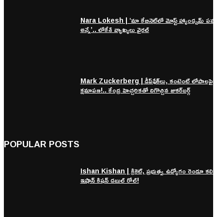
Nara Lokesh | ‘మా కేబినెట్‌లో మోస్ట్ హ్యాండ్సమ్ పవన
అన్నే’.. లోకేశ్ వ్యాఖ్యలు వైరల్
Mark Zuckerberg | డీప్‌ఫేక్‌లు, కంటెంట్ లోపాలపై 
క్షమాపణ!.. కేంద్ర హెచ్చరికతో దిగొచ్చిన జుకర్‌బర్గ్
POPULAR POSTS
Ishan Kishan | క్రికెట్, ప్రభుత్వ ఉద్యోగం రెండూ కలిసి
ఇషాన్ కిషన్ డబుల్ రోల్!