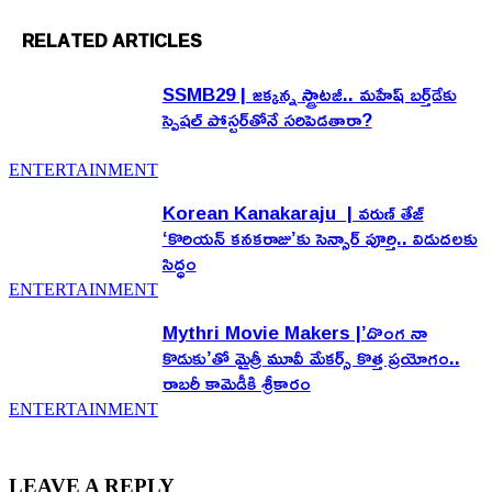
RELATED ARTICLES
SSMB29 | జక్కన్న స్ట్రాటజీ.. మహేష్ బర్త్‌డేకు
స్పెషల్ పోస్టర్‌తోనే సరిపెడతారా?
ENTERTAINMENT
Korean Kanakaraju | వరుణ్ తేజ్
‘కొరియన్ కనకరాజు’కు సెన్సార్ పూర్తి.. విడుదలకు
సిద్ధం
ENTERTAINMENT
Mythri Movie Makers |’దొంగ నా
కొడుకు’తో మైత్రీ మూవీ మేకర్స్ కొత్త ప్రయోగం..
రాబరీ కామెడీకి శ్రీకారం
ENTERTAINMENT
LEAVE A REPLY