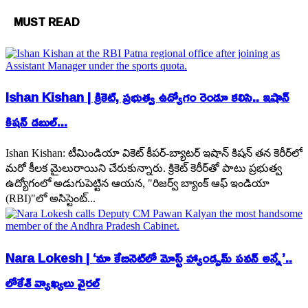
MUST READ
Ishan Kishan | క్రికెట్, ప్రభుత్వ ఉద్యోగం రెండూ కలిసి.. ఇషాన్
కిషన్ డబుల్...
Ishan Kishan: టీమిండియా వికెట్ కీపర్-బ్యాటర్ ఇషాన్ కిషన్ తన కెరీర్‌లో
మరో కీలక మైలురాయిని చేరుకున్నారు. క్రికెట్ కెరీర్‌తో పాటు ప్రభుత్వ
ఉద్యోగంలో అడుగుపెట్టిన ఆయన, "రిజర్వ్ బ్యాంక్ ఆఫ్ ఇండియా
(RBI)"లో అసిస్టెంట్...
Nara Lokesh | ‘మా కేబినెట్‌లో మోస్ట్ హ్యాండ్సమ్ పవన్ అన్నే’..
లోకేశ్ వ్యాఖ్యలు వైరల్