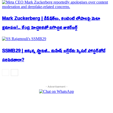
Mark Zuckerberg | డీప్‌ఫేక్‌లు, కంటెంట్ లోపాలపై మెటా
క్షమాపణ!.. కేంద్ర హెచ్చరికతో దిగొచ్చిన జుకర్‌బర్గ్
SSMB29 | జక్కన్న స్ట్రాటజీ.. మహేష్ బర్త్‌డేకు స్పెషల్ పోస్టర్‌తోనే
సరిపెడతారా?
- Advertisement -