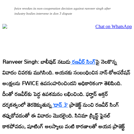
fwice revokes its non-cooperation decision against ranveer singh after
industry bodies intervene in don 3 dispute
Ranveer Singh:
బాలీవుడ్ నటుడు
రణవీర్ సింగ్‌
పై నెలకొన్న
వివాదం చివరకు ముగిసింది. ఆయనకు సంబంధించిన
నాన్-కోఆపరేషన్
ఆంక్షలను FWICE
ఉపసంహరించిందని అధికారికంగా తెలిపింది.
దీంతో రణవీర్‌కు పెద్ద ఉపశమనం లభించింది. ఫర్హాన్ అక్తర్
దర్శకత్వంలో తెరకెక్కుతున్న
‘డాన్ 3’
ప్రాజెక్ట్ నుంచి రణవీర్ సింగ్
తప్పుకోవడంతో ఈ వివాదం మొదలైంది. సినిమా స్క్రిప్ట్ ఫైనల్
కాకపోవడం, షూటింగ్ ఆలస్యాలు వంటి కారణాలతో ఆయన ప్రాజెక్ట్