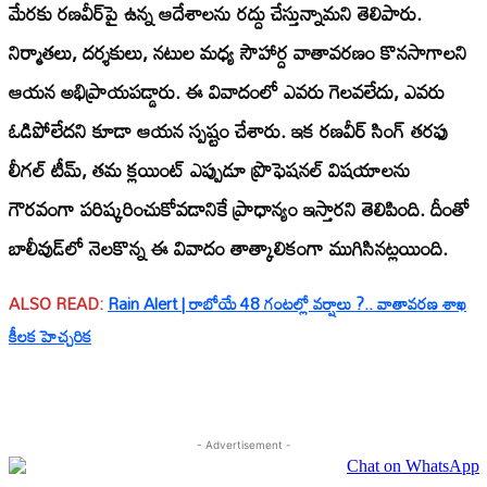
మేరకు రణవీర్‌పై ఉన్న ఆదేశాలను రద్దు చేస్తున్నామని తెలిపారు.
నిర్మాతలు, దర్శకులు, నటుల మధ్య సౌహార్ద వాతావరణం కొనసాగాలని
ఆయన అభిప్రాయపడ్డారు. ఈ వివాదంలో ఎవరు గెలవలేదు, ఎవరు
ఓడిపోలేదని కూడా ఆయన స్పష్టం చేశారు. ఇక రణవీర్ సింగ్ తరఫు
లీగల్ టీమ్, తమ క్లయింట్ ఎప్పుడూ ప్రొఫెషనల్ విషయాలను
గౌరవంగా పరిష్కరించుకోవడానికే ప్రాధాన్యం ఇస్తారని తెలిపింది. దీంతో
బాలీవుడ్‌లో నెలకొన్న ఈ వివాదం తాత్కాలికంగా ముగిసినట్లయింది.
ALSO READ:
Rain Alert | రాబోయే 48 గంటల్లో వర్షాలు ?.. వాతావరణ శాఖ
కీలక హెచ్చరిక
- Advertisement -