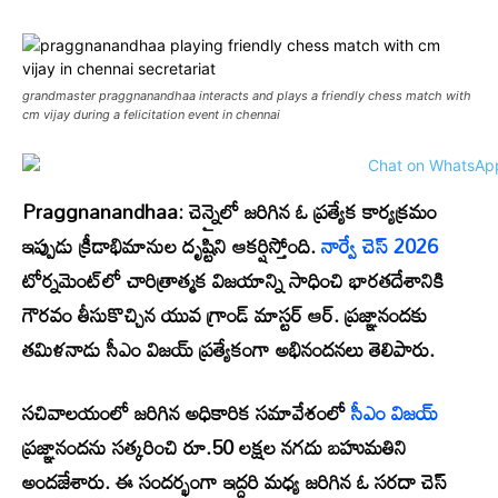
grandmaster praggnanandhaa interacts and plays a friendly chess match with
cm vijay during a felicitation event in chennai
Praggnanandhaa:
చెన్నైలో జరిగిన ఓ ప్రత్యేక కార్యక్రమం
ఇప్పుడు క్రీడాభిమానుల దృష్టిని ఆకర్షిస్తోంది.
నార్వే చెస్ 2026
టోర్నమెంట్‌లో చారిత్రాత్మక విజయాన్ని సాధించి భారతదేశానికి
గౌరవం తీసుకొచ్చిన యువ గ్రాండ్ మాస్టర్ ఆర్. ప్రజ్ఞానందకు
తమిళనాడు సీఎం విజయ్ ప్రత్యేకంగా అభినందనలు తెలిపారు.
సచివాలయంలో జరిగిన అధికారిక సమావేశంలో
సీఎం విజయ్
ప్రజ్ఞానందను సత్కరించి రూ.50 లక్షల నగదు బహుమతిని
అందజేశారు. ఈ సందర్భంగా ఇద్దరి మధ్య జరిగిన ఓ సరదా చెస్