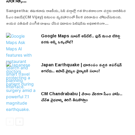
సంగీత,...
Sangeetha: తమిళనాడు రాజకీయ, సినీ వర్గాల్లో గత కొంతకాలంగా చర్చకు దారితీసిన
సీఎం విజయ్(CM Vijay) కుటుంబ వ్యవహారంలో కీలక పరిణామం చోటుచేసుకుంది.
ఆయన సతీమణి సంగీత దాఖలు చేసిన విడాకుల పిటిషన్‌ను అధికారికంగా...
Google Maps సూపర్ అప్‌డేట్.. ఫుడ్ నుంచి టికెట్ల
వరకు అన్నీ ఒక్కచోటే!
Japan Earthquake | భూకంపం వచ్చిన ఆపరేషన్
ఆగలేదు.. జపాన్ వైద్యుల ధైర్యానికి సలాం!
CM Chandrababu | చీరాల వేదికగా సీఎం హామీ..
చేనేత వైభవాన్ని తిరిగి తీసుకొస్తాం