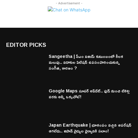
- Advertisement -
EDITOR PICKS
Sangeetha | సీఎం విజయ్ కుటుంబంలో కీలక
మలుపు.. విడాకుల పిటిషన్ ఉపసంహరించుకున్న
సంగీత, కారణం ?
Google Maps సూపర్ అప్‌డేట్.. ఫుడ్ నుంచి టికెట్ల
వరకు అన్నీ ఒక్కచోటే!
Japan Earthquake | భూకంపం వచ్చిన ఆపరేషన్
ఆగలేదు.. జపాన్ వైద్యుల ధైర్యానికి సలాం!