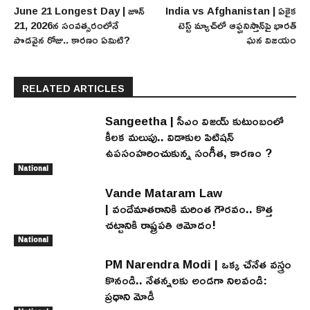
June 21 Longest Day | జూన్
India vs Afghanistan | ఏకైక
21, 2026న సంవత్సరంలోనే
టెస్ట్ మ్యాచ్‌లో ఆఫ్ఘనిస్తాన్‌పై భారత్
పొడవైన రోజు.. కారణం ఏమిటి?
ఘన విజయం
RELATED ARTICLES
Sangeetha | సీఎం విజయ్ కుటుంబంలో
కీలక మలుపు.. విడాకుల పిటిషన్
ఉపసంహరించుకున్న సంగీత, కారణం ?
National
Vande Mataram Law
| వందేమాతరానికి మరింత గౌరవం.. కొత్త
చట్టానికి రాష్ట్రపతి ఆమోదం!
National
PM Narendra Modi | ఒక్క చేనేత వస్త్రం
కొనండి.. నేతన్నలకు అండగా నిలవండి:
ప్రధాని మోడీ