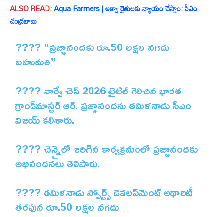
ALSO READ:
Aqua Farmers | ఆక్వా రైతులకు న్యాయం చేస్తాం: సీఎం
చంద్రబాబు
???? “ప్రజ్ఞానందకు రూ.50 లక్షల నగదు
బహుమతి”
???? నార్వే చెస్ 2026 టైటిల్ గెలిచిన భారత
గ్రాండ్‌మాస్టర్ ఆర్. ప్రజ్ఞానందను తమిళనాడు సీఎం
విజయ్ కలిశారు.
???? చెన్నైలో జరిగిన కార్యక్రమంలో ప్రజ్ఞానందకు
అభినందనలు తెలిపారు.
???? తమిళనాడు స్పోర్ట్స్ డెవలప్‌మెంట్ అథారిటీ
తరఫున రూ.50 లక్షల నగదు…