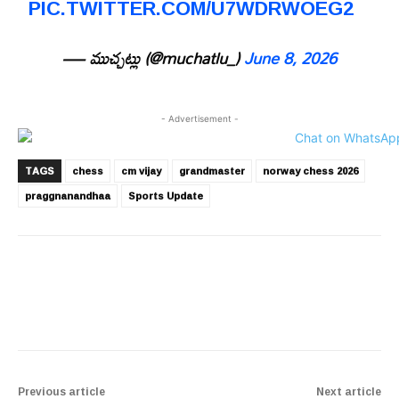
PIC.TWITTER.COM/U7WDRWOEG2
— ముచ్చట్లు (@muchatlu_)
June 8, 2026
- Advertisement -
TAGS
chess
cm vijay
grandmaster
norway chess 2026
praggnanandhaa
Sports Update
Previous article
Next article