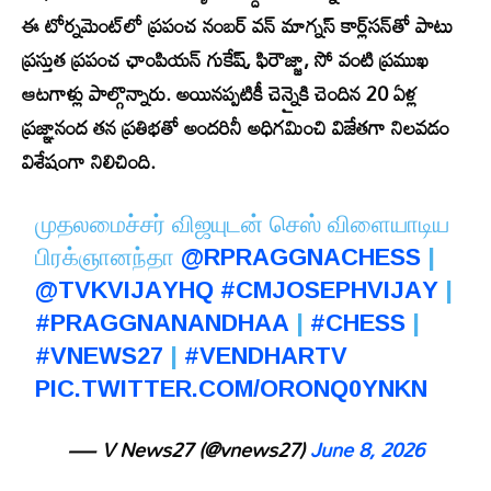
ఈ టోర్నమెంట్‌లో ప్రపంచ నంబర్ వన్ మాగ్నస్ కార్ల్‌సన్‌తో పాటు
ప్రస్తుత ప్రపంచ ఛాంపియన్ గుకేష్, ఫిరౌజ్జా, సో వంటి ప్రముఖ
ఆటగాళ్లు పాల్గొన్నారు. అయినప్పటికీ చెన్నైకి చెందిన 20 ఏళ్ల
ప్రజ్ఞానంద తన ప్రతిభతో అందరినీ అధిగమించి విజేతగా నిలవడం
విశేషంగా నిలిచింది.
முதலமைச்சர் விஜயுடன் செஸ் விளையாடிய
பிரக்ஞானந்தா
@RPRAGGNACHESS
|
@TVKVIJAYHQ
#CMJOSEPHVIJAY
|
#PRAGGNANANDHAA
|
#CHESS
|
#VNEWS27
|
#VENDHARTV
PIC.TWITTER.COM/ORONQ0YNKN
— V News27 (@vnews27)
June 8, 2026