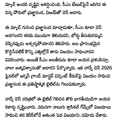
మ్యాచ్ అందరి దృష్టిని ఆకర్షించింది. సీఎం టేబుల్‌పైనే జరిగిన ఈ
చిన్న పోరులో ప్రజ్ఞానంద, విజయ్‌తో చెస్ ఆడారు.
ఈ మ్యాచ్ గురించి ప్రజ్ఞానంద మాట్లాడుతూ, సీఎం కూడా చెస్
ఆడగలరని తనకు ముందుగా తెలియదని, బోర్డు తీసుకురమ్మని
చెప్పినప్పుడు ఆశ్చర్యపోయానని తెలిపారు. ఆట ప్రారంభమైన
కొద్దిసేపటికే కొన్ని ఎత్తుల్లోనే తాను విజయం సాధించానని
వివరించారు. అయితే సీఎం ఆటతీరును కూడా ఆయన ప్రశంసిస్తూ,
చాలా ఆత్మవిశ్వాసంతో ఆడారని పేర్కొన్నారు. ఇక నార్వే చెస్ 2026
ఫైనల్‌లో జర్మనీ గ్రాండ్ మాస్టర్ విన్సెంట్ కీమర్‌పై విజయం సాధించి
ప్రజ్ఞానంద ఈ ప్రతిష్టాత్మక టైటిల్‌ను గెలుచుకున్నారు.
నార్వే చెస్ చరిత్రలో ఈ టైటిల్ గెలిచిన తొలి భారతీయుడిగా ఆయన
రికార్డు సృష్టించారు. వరుసగా నాలుగు క్లాసికల్ గేమ్స్‌లో విజయాలు
సాధించి తన కెరీర్‌లోనే అత్యంత పెద్ద విజయాన్ని నమోదు చేశారు.