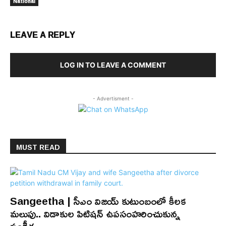
National
LEAVE A REPLY
LOG IN TO LEAVE A COMMENT
- Advertisment -
MUST READ
Sangeetha | సీఎం విజయ్ కుటుంబంలో కీలక
మలుపు.. విడాకుల పిటిషన్ ఉపసంహరించుకున్న