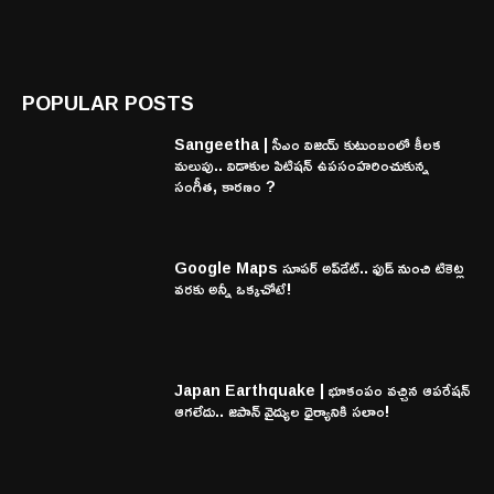
POPULAR POSTS
Sangeetha | సీఎం విజయ్ కుటుంబంలో కీలక
మలుపు.. విడాకుల పిటిషన్ ఉపసంహరించుకున్న
సంగీత, కారణం ?
Google Maps సూపర్ అప్‌డేట్.. ఫుడ్ నుంచి టికెట్ల
వరకు అన్నీ ఒక్కచోటే!
Japan Earthquake | భూకంపం వచ్చిన ఆపరేషన్
ఆగలేదు.. జపాన్ వైద్యుల ధైర్యానికి సలాం!