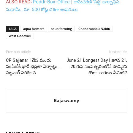
ALSO READ:
Peddi-Box-Office | రామ్‌చరణ్ ‘పెద్ది’ బాక్సాఫీస్
సునామీ.. రూ. 500 కోట్ల దిశగా అడుగులు
TAGS
aqua farmers
aqua farming
Chandrababu Naidu
West Godavari
Previous article
Next article
CP Sajjanar | చేప మందు
June 21 Longest Day | జూన్ 21,
పంపిణీకి భారీ భద్రతా ఏర్పాట్లు…
2026న సంవత్సరంలోనే పొడవైన
సజ్జనార్ పరిశీలన
రోజు.. కారణం ఏమిటి?
Bajaswamy