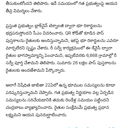
తీసుకుంటోందని తెలిపారు. ఇదే సమయంలో గత ప్రభుత్వంపై ఆయన
తీవ్ర విమర్శలు చేశారు.
ప్రస్తుత ప్రభుత్వం బ్లాక్‌చైన్ టెక్నాలజీ ద్వారా భూ రికార్డులను
భద్రపరుస్తోందని సీఎం వివరించారు. QR కోడ్‌తో కూడిన పాస్
పుస్తకాలను రైతులకు అందిస్తున్నామని, ఇకపై భూ రికార్డులను ఎవరూ
మార్చలేరని స్పష్టం చేశారు. రీ సర్వే కార్యక్రమంలో ఈ-కేవైసీ ద్వారా
రైతుల భాగస్వామ్యాన్ని పెంచామని, ఇప్పటివరకు 6,668 గ్రామాల్లో రీ
సర్వే పూర్తి చేశామని తెలిపారు. సుమారు 26 లక్షల పాస్ పుస్తకాలను
రైతులకు అందజేశామని పేర్కొన్నారు.
అలాగే నిషేధిత జాబితా 22ఏలో ఉన్న భూముల సమస్యలను కూడా
పరిష్కరిస్తున్నామని చెప్పారు. గత ప్రభుత్వ నిర్ణయాల వల్ల ఏర్పడిన
సమస్యలను సరిచేయడానికి తమకు రెండేళ్ల సమయం పట్టిందని
చంద్రబాబు వ్యాఖ్యానించారు. రైతుల సంక్షేమమే ప్రభుత్వ ప్రధాన
లక్ష్యమని ఆయన పునరుద్ఘాటించారు.