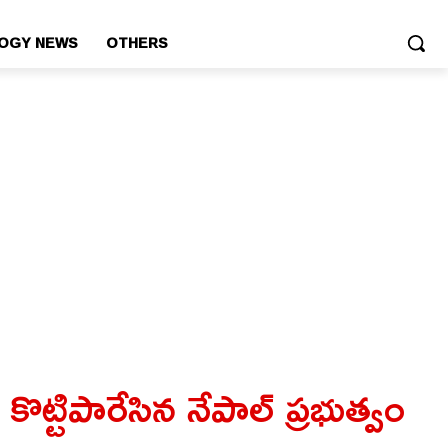
OGY NEWS
OTHERS
్టిపారేసిన నేపాల్ ప్రభుత్వం