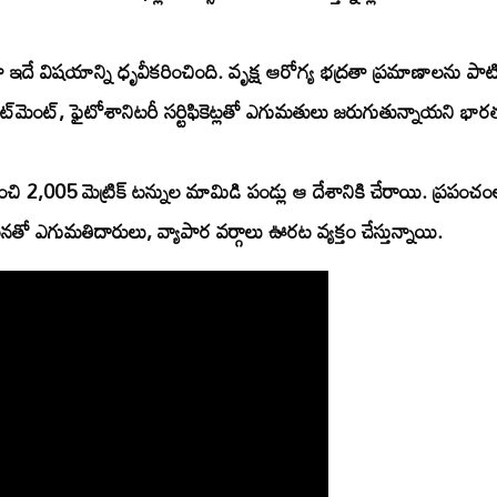
ఇదే విషయాన్ని ధృవీకరించింది. వృక్ష ఆరోగ్య భద్రతా ప్రమాణాలను పాటించ
ట్‌మెంట్, ఫైటోశానిటరీ సర్టిఫికెట్లతో ఎగుమతులు జరుగుతున్నాయని భార
 2,005 మెట్రిక్ టన్నుల మామిడి పండ్లు ఆ దేశానికి చేరాయి. ప్రపంచంల
కటనతో ఎగుమతిదారులు, వ్యాపార వర్గాలు ఊరట వ్యక్తం చేస్తున్నాయి.