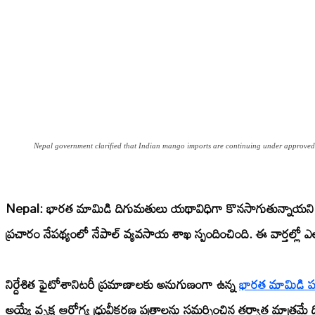
Nepal government clarified that Indian mango imports are continuing under approved 
Nepal:
భారత మామిడి దిగుమతులు యథావిధిగా కొనసాగుతున్నాయని, 
ప్రచారం నేపథ్యంలో నేపాల్ వ్యవసాయ శాఖ స్పందించింది. ఈ వార్తల్లో ఎలా
నిర్దేశిత ఫైటోశానిటరీ ప్రమాణాలకు అనుగుణంగా ఉన్న
భారత మామిడి పం
అయ్యే వృక్ష ఆరోగ్య ధ్రువీకరణ పత్రాలను సమర్పించిన తర్వాత మాత్రమే ది