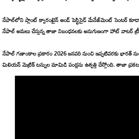
నేపాల్‌లోని ప్లాంట్ క్వారంటైన్ అండ్ పెస్టిసైడ్ మేనేజ్‌మెంట్ సెంటర్
కూడా 
నేపాల్ అమలు చేస్తున్న తాజా నిబంధనలకు అనుగుణంగా హాట్ వాటర్ ట్రీ
నేపాల్ గణాంకాల ప్రకారం 2026 జనవరి నుంచి ఇప్పటివరకు భారత్ నుంచి
మిలియన్ మెట్రిక్ టన్నుల మామిడి పండ్లను ఉత్పత్తి చేస్తోంది. తాజా ప్ర