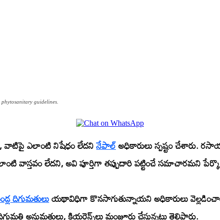
phytosanitary guidelines.
వాటిపై ఎలాంటి నిషేధం లేదని
నేపాల్
అధికారులు స్పష్టం చేశారు. రస
ంటి వాస్తవం లేదని, అవి పూర్తిగా తప్పుదారి పట్టించే సమాచారమని పేర్కొ
డ్ల దిగుమతులు
యథావిధిగా కొనసాగుతున్నాయని అధికారులు వెల్లడించారు
గుమతి అనుమతులు, క్లియరెన్స్‌లు మంజూరు చేస్తున్నట్లు తెలిపారు.