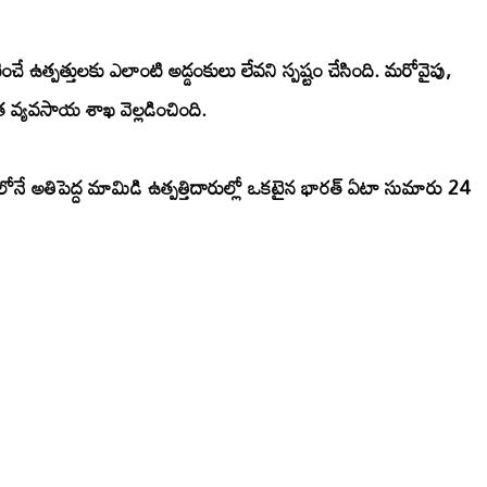
ే ఉత్పత్తులకు ఎలాంటి అడ్డంకులు లేవని స్పష్టం చేసింది. మరోవైపు,
త వ్యవసాయ శాఖ వెల్లడించింది.
ోనే అతిపెద్ద మామిడి ఉత్పత్తిదారుల్లో ఒకటైన భారత్ ఏటా సుమారు 24