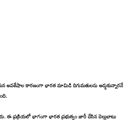
ాయన అవశేషాల కారణంగా భారత మామిడి దిగుమతులను అడ్డుకున్నారనే
ంది.
. ఈ ప్రక్రియలో భాగంగా భారత ప్రభుత్వం జారీ చేసిన చెల్లుబాటు