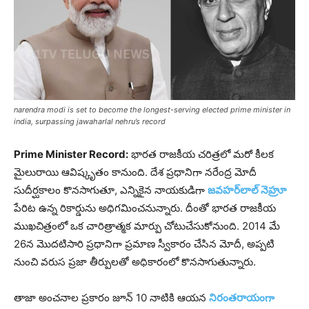
narendra modi is set to become the longest-serving elected prime minister in
india, surpassing jawaharlal nehru’s record
Prime Minister Record:
భారత రాజకీయ చరిత్రలో మరో కీలక
మైలురాయి ఆవిష్కృతం కానుంది. దేశ ప్రధానిగా నరేంద్ర మోదీ
సుదీర్ఘకాలం కొనసాగుతూ, ఎన్నికైన నాయకుడిగా
జవహర్‌లాల్ నెహ్రూ
పేరిట ఉన్న రికార్డును అధిగమించనున్నారు. దీంతో భారత రాజకీయ
ముఖచిత్రంలో ఒక చారిత్రాత్మక మార్పు చోటుచేసుకోనుంది. 2014 మే
26న మొదటిసారి ప్రధానిగా ప్రమాణ స్వీకారం చేసిన మోదీ, అప్పటి
నుంచి వరుస ప్రజా తీర్పులతో అధికారంలో కొనసాగుతున్నారు.
తాజా అంచనాల ప్రకారం జూన్ 10 నాటికి ఆయన
నిరంతరాయంగా