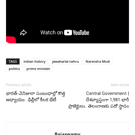
TAGS
indian history
jawaharlal nehru
Narendra Modi
politics
prime minister
Previous article
Next article
భారత్-వెనిజులా సంబంధాల్లో కొత్త
Central Government |
అధ్యాయం.. ఢిల్లీలో కీలక భేటీ
దేశవ్యాప్తంగా 1,981 భారీ
ప్రాజెక్టులు.. తెలంగాణకు పదో స్థానం
Bajaswamy