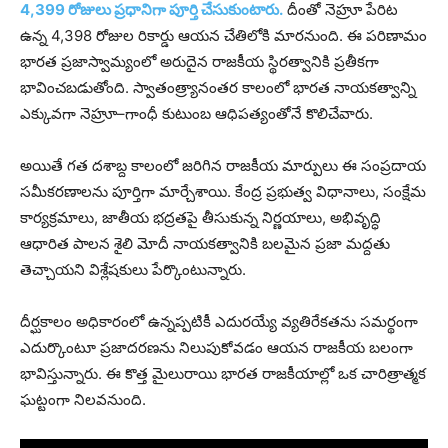
4,399 రోజులు ప్రధానిగా పూర్తి చేసుకుంటారు.
దీంతో నెహ్రూ పేరిట
ఉన్న 4,398 రోజుల రికార్డు ఆయన చేతిలోకి మారనుంది. ఈ పరిణామం
భారత ప్రజాస్వామ్యంలో అరుదైన రాజకీయ స్థిరత్వానికి ప్రతీకగా
భావించబడుతోంది. స్వాతంత్ర్యానంతర కాలంలో భారత నాయకత్వాన్ని
ఎక్కువగా నెహ్రూ–గాంధీ కుటుంబ ఆధిపత్యంతోనే కొలిచేవారు.
అయితే గత దశాబ్ద కాలంలో జరిగిన రాజకీయ మార్పులు ఈ సంప్రదాయ
సమీకరణాలను పూర్తిగా మార్చేశాయి. కేంద్ర ప్రభుత్వ విధానాలు, సంక్షేమ
కార్యక్రమాలు, జాతీయ భద్రతపై తీసుకున్న నిర్ణయాలు, అభివృద్ధి
ఆధారిత పాలన శైలి మోదీ నాయకత్వానికి బలమైన ప్రజా మద్దతు
తెచ్చాయని విశ్లేషకులు పేర్కొంటున్నారు.
దీర్ఘకాలం అధికారంలో ఉన్నప్పటికీ ఎదురయ్యే వ్యతిరేకతను సమర్థంగా
ఎదుర్కొంటూ ప్రజాదరణను నిలుపుకోవడం ఆయన రాజకీయ బలంగా
భావిస్తున్నారు. ఈ కొత్త మైలురాయి భారత రాజకీయాల్లో ఒక చారిత్రాత్మక
ఘట్టంగా నిలవనుంది.