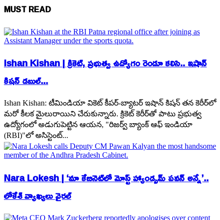
MUST READ
Ishan Kishan | క్రికెట్, ప్రభుత్వ ఉద్యోగం రెండూ కలిసి.. ఇషాన్
కిషన్ డబుల్...
Ishan Kishan: టీమిండియా వికెట్ కీపర్-బ్యాటర్ ఇషాన్ కిషన్ తన కెరీర్‌లో
మరో కీలక మైలురాయిని చేరుకున్నారు. క్రికెట్ కెరీర్‌తో పాటు ప్రభుత్వ
ఉద్యోగంలో అడుగుపెట్టిన ఆయన, "రిజర్వ్ బ్యాంక్ ఆఫ్ ఇండియా
(RBI)"లో అసిస్టెంట్...
Nara Lokesh | ‘మా కేబినెట్‌లో మోస్ట్ హ్యాండ్సమ్ పవన్ అన్నే’..
లోకేశ్ వ్యాఖ్యలు వైరల్