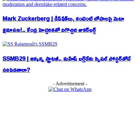
Mark Zuckerberg | డీప్‌ఫేక్‌లు, కంటెంట్ లోపాలపై మెటా
క్షమాపణ!.. కేంద్ర హెచ్చరికతో దిగొచ్చిన జుకర్‌బర్గ్
SSMB29 | జక్కన్న స్ట్రాటజీ.. మహేష్ బర్త్‌డేకు స్పెషల్ పోస్టర్‌తోనే
సరిపెడతారా?
- Advertisement -
EDITOR PICKS
Ishan Kishan | క్రికెట్, ప్రభుత్వ ఉద్యోగం రెండూ కలిసి.. ఇషాన్ కిషన్ డబుల్ రోల్!