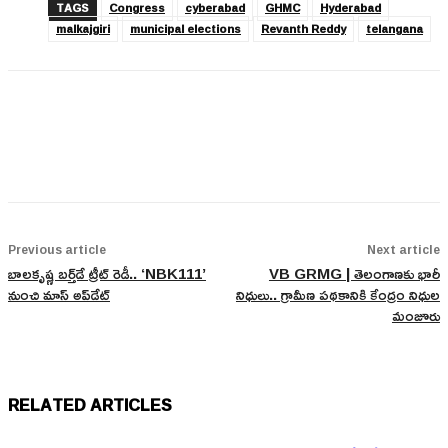
TAGS
Congress
cyberabad
GHMC
Hyderabad
malkajgiri
municipal elections
Revanth Reddy
telangana
Previous article
Next article
బాలకృష్ణ బర్త్‌డే ట్రీట్ రెడీ.. ‘NBK111’
VB GRMG | తెలంగాణకు భారీ
నుంచి మాస్ అప్‌డేట్
నిధులు.. గ్రామీణ పథకానికి కేంద్రం నిధుల
మంజూరు
RELATED ARTICLES