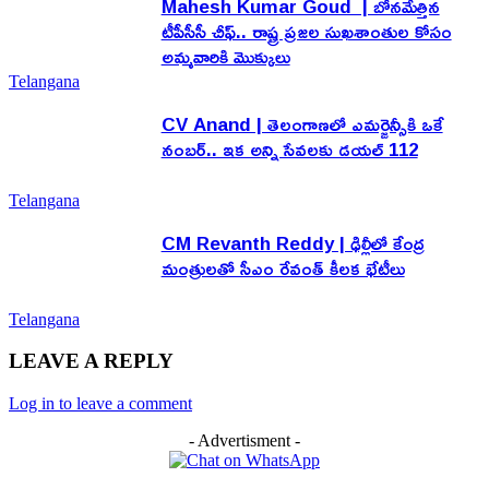
Mahesh Kumar Goud | బోనమేత్తిన
టీపీసీసీ చీఫ్.. రాష్ట్ర ప్రజల సుఖశాంతుల కోసం
అమ్మవారికి మొక్కులు
Telangana
CV Anand | తెలంగాణలో ఎమర్జెన్సీకి ఒకే
నంబర్.. ఇక అన్ని సేవలకు డయల్ 112
Telangana
CM Revanth Reddy | ఢిల్లీలో కేంద్ర
మంత్రులతో సీఎం రేవంత్ కీలక భేటీలు
Telangana
LEAVE A REPLY
Log in to leave a comment
- Advertisment -