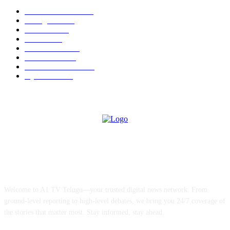
Andhra Pradesh
2451
Telangana
2143
National
1479
Others
1411
InterNational
732
Films News
500
ID CARDS 2025
495
Hyderabad
372
ABOUT US
Welcome to A1 TV Telugu—your trusted digital news network. From
ground-level reporting to high-level debates, we bring you 24/7 coverage of
the stories that matter most. Stay informed, stay ahead.