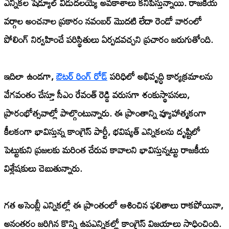
ఎన్నికల షెడ్యూల్ విడుదలయ్యే అవకాశాలు కనిపిస్తున్నాయి. రాజకీయ
వర్గాల అంచనాల ప్రకారం నవంబర్ మొదటి లేదా రెండో వారంలో
పోలింగ్ నిర్వహించే పరిస్థితులు ఏర్పడవచ్చని ప్రచారం జరుగుతోంది.
ఇదిలా ఉండగా,
ఔటర్ రింగ్ రోడ్
పరిధిలో అభివృద్ధి కార్యక్రమాలను
వేగవంతం చేస్తూ సీఎం రేవంత్ రెడ్డి వరుసగా శంకుస్థాపనలు,
ప్రారంభోత్సవాల్లో పాల్గొంటున్నారు. ఈ ప్రాంతాన్ని వ్యూహాత్మకంగా
కీలకంగా భావిస్తున్న కాంగ్రెస్ పార్టీ, భవిష్యత్ ఎన్నికలను దృష్టిలో
పెట్టుకుని ప్రజలకు మరింత చేరువ కావాలని భావిస్తున్నట్టు రాజకీయ
విశ్లేషకులు చెబుతున్నారు.
గత అసెంబ్లీ ఎన్నికల్లో ఈ ప్రాంతంలో ఆశించిన ఫలితాలు రాకపోయినా,
అనంతరం జరిగిన కొన్ని ఉపఎన్నికల్లో కాంగ్రెస్ విజయాలు సాధించింది.