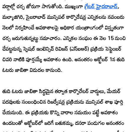
వర్గాల్లో చర్చ జోరుగా సాగుతోంది. ముఖ్యంగా
గ్రేటర్ హైదరాబాద్
,
మల్కాజిగిరి, సైబరాబాద్ మున్సిపల్ కార్పొరేషన్ల ఎన్నికలను నవంబరు
నెలలో నిర్వహించే అవకాశాలపై అధికార యంత్రాంగంలో విస్తృతంగా
చర్చ జరుగుతున్నట్టు సమాచారం. ఎన్నికల సంఘం ఈ నెల 15 నుంచి
చేపట్టనున్న స్పెషల్ ఇంటెన్సివ్ రివిజన్ (ఎస్‌ఐఆర్) ప్రక్రియ సెప్టెంబర్
చివరి నాటికి పూర్తయ్యే అవకాశం ఉంది. అనంతరం అక్టోబర్ 1న తుది
ఓటరు జాబితా విడుదల కానుంది.
తుది ఓటరు జాబితా సిద్ధమైన తర్వాత కార్పొరేటర్ వార్డులు, మేయర్
పదవులకు సంబంధించిన రిజర్వేషన్ల ప్రక్రియను మున్సిపల్ శాఖ పూర్తి
చేయనుంది. ఈ ప్రక్రియకు కొన్ని వారాల సమయం పట్టే అవకాశం
ఉండటంతో అక్టోబర్‌లో జరిగే బతుకమ్మ, దసరా పండుగల అనంతరం