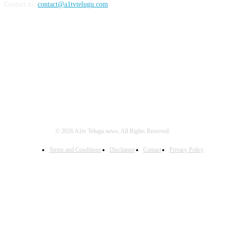
Contact us:
contact@a1tvtelugu.com
FOLLOW US
© 2026 A1tv Telugu news. All Rights Reserved.
Terms and Conditions
Disclaimer
Contact
Privacy Policy