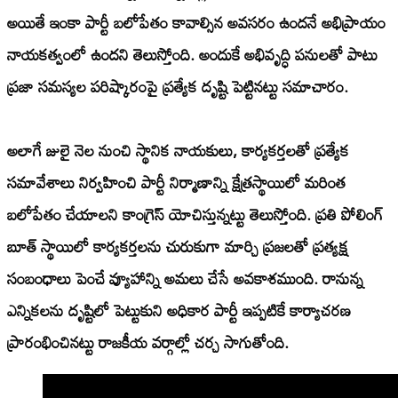
అయితే ఇంకా పార్టీ బలోపేతం కావాల్సిన అవసరం ఉందనే అభిప్రాయం
నాయకత్వంలో ఉందని తెలుస్తోంది. అందుకే అభివృద్ధి పనులతో పాటు
ప్రజా సమస్యల పరిష్కారంపై ప్రత్యేక దృష్టి పెట్టినట్టు సమాచారం.
అలాగే జులై నెల నుంచి స్థానిక నాయకులు, కార్యకర్తలతో ప్రత్యేక
సమావేశాలు నిర్వహించి పార్టీ నిర్మాణాన్ని క్షేత్రస్థాయిలో మరింత
బలోపేతం చేయాలని కాంగ్రెస్ యోచిస్తున్నట్టు తెలుస్తోంది. ప్రతి పోలింగ్
బూత్ స్థాయిలో కార్యకర్తలను చురుకుగా మార్చి ప్రజలతో ప్రత్యక్ష
సంబంధాలు పెంచే వ్యూహాన్ని అమలు చేసే అవకాశముంది. రానున్న
ఎన్నికలను దృష్టిలో పెట్టుకుని అధికార పార్టీ ఇప్పటికే కార్యాచరణ
ప్రారంభించినట్టు రాజకీయ వర్గాల్లో చర్చ సాగుతోంది.