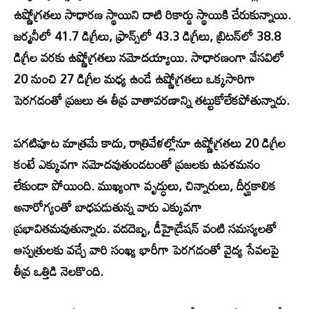
ఉష్ణోగ్రతలు సాధారణ స్థాయిని దాటి రికార్డు స్థాయికి చేరుకున్నాయి.
జర్మనీలో 41.7 డిగ్రీలు, ఫ్రాన్స్‌లో 43.3 డిగ్రీలు, బ్రిటన్‌లో 38.8
డిగ్రీల వరకు ఉష్ణోగ్రతలు నమోదయ్యాయి. సాధారణంగా వేసవిలో
20 నుంచి 27 డిగ్రీల మధ్య ఉండే ఉష్ణోగ్రతలు ఒక్కసారిగా
పెరగడంతో ప్రజలు ఈ తీవ్ర వాతావరణాన్ని తట్టుకోలేకపోతున్నారు.
పగటిపూట మాత్రమే కాదు, రాత్రివేళల్లోనూ ఉష్ణోగ్రతలు 20 డిగ్రీల
కంటే ఎక్కువగా నమోదవుతుండటంతో ప్రజలకు ఉపశమనం
లేకుండా పోయింది. ముఖ్యంగా వృద్ధులు, చిన్నారులు, దీర్ఘకాలిక
అనారోగ్యంతో బాధపడుతున్న వారు ఎక్కువగా
ప్రభావితమవుతున్నారు. వడదెబ్బ, డీహైడ్రేషన్ వంటి సమస్యలతో
ఆస్పత్రులకు వచ్చే వారి సంఖ్య భారీగా పెరగడంతో వైద్య సేవలపై
తీవ్ర ఒత్తిడి నెలకొంది.