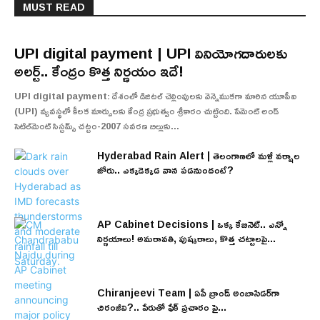
MUST READ
UPI digital payment | UPI వినియోగదారులకు
అలర్ట్.. కేంద్రం కొత్త నిర్ణయం ఇదే!
UPI digital payment: దేశంలో డిజిటల్ చెల్లింపులకు వెన్నెముకగా మారిన యూపీఐ
(UPI) వ్యవస్థలో కీలక మార్పులకు కేంద్ర ప్రభుత్వం శ్రీకారం చుట్టింది. పేమెంట్ అండ్
సెటిల్‌మెంట్ సిస్టమ్స్ చట్టం-2007 సవరణ బిల్లుకు...
Hyderabad Rain Alert | తెలంగాణలో మళ్లీ వర్షాల
జోరు.. ఎక్కడెక్కడ వాన పడనుందంటే?
AP Cabinet Decisions | ఒక్క కేబినెట్.. ఎన్నో
నిర్ణయాలు! అమరావతి, పుష్కరాలు, కొత్త చట్టాలపై...
Chiranjeevi Team | ఏపీ బ్రాండ్ అంబాసిడర్‌గా
చిరంజీవి?.. పేరుతో ఫేక్ ప్రచారం పై...