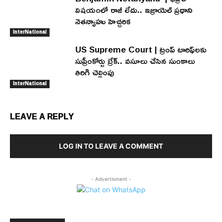
విషయంలో రాజీ లేదు.. ఇజ్రాయెల్ ప్రధాని
నెతన్యాహు హెచ్చరిక
InterNational
US Supreme Court | ట్రంప్ టారిఫ్‌లకు
సుప్రీంకోర్టు బ్రేక్.. వసూలు చేసిన సుంకాలు
తిరిగి చెల్లింపు
InterNational
LEAVE A REPLY
LOG IN TO LEAVE A COMMENT
- Advertisment -