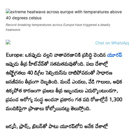
Record-breaking temperatures across Europe have triggered a deadly
heatwave
Europe:
ఒకప్పుడు చల్లని వాతావరణానికి ప్రసిద్ధి చెందిన
యూరప్‌
ఇప్పుడు తీవ్ర హీట్‌వేవ్‌తో సతమతమవుతోంది. పలు దేశాల్లో
ఉష్ణోగ్రతలు 40 డిగ్రీల సెల్సియస్‌ను దాటిపోవడంతో సాధారణ
జనజీవనం తీవ్రంగా దెబ్బతింది. మండే ఎండలు, వేడి గాలులు, అధిక
ఉక్కపోత కారణంగా ప్రజలు తీవ్ర ఇబ్బందులు ఎదుర్కొంటుండగా,
ప్రపంచ ఆరోగ్య సంస్థ అంచనా ప్రకారం గత పది రోజుల్లోనే 1,300
మందికిపైగా ప్రాణాలు కోల్పోయినట్లు తెలుస్తోంది.
జర్మనీ, ఫ్రాన్స్, బ్రిటన్‌తో పాటు యూరప్‌లోని అనేక దేశాల్లో