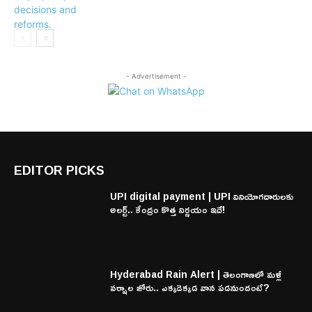
- Advertisement -
EDITOR PICKS
UPI digital payment | UPI వినియోగదారులకు
అలర్ట్.. కేంద్రం కొత్త నిర్ణయం ఇదే!
Hyderabad Rain Alert | తెలంగాణలో మళ్లీ
వర్షాల జోరు.. ఎక్కడెక్కడ వాన పడనుందంటే?