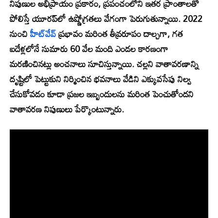
నిపుణుల అభిప్రాయం ప్రకారం, ప్రపంచంలోని ఇతర ప్రాంతాలతో
పోలిస్తే యూరప్‌లో ఉష్ణోగ్రతలు వేగంగా పెరుగుతున్నాయి. 2022
నుంచి
హీట్‌వేవ్
ప్రభావం మరింత తీవ్రరూపం దాల్చగా, గత
ఐదేళ్లలోనే సుమారు 60 వేల మంది ఎండల కారణంగా
మరణించినట్లు అంచనాలు సూచిస్తున్నాయి. చల్లని వాతావరణాన్ని
దృష్టిలో పెట్టుకుని నిర్మించిన భవనాలు వేడిని ఎక్కువసేపు నిల్వ
చేసుకోవడం కూడా ప్రజల ఇబ్బందులను మరింత పెంచుతోందని
వాతావరణ నిపుణులు పేర్కొంటున్నారు.