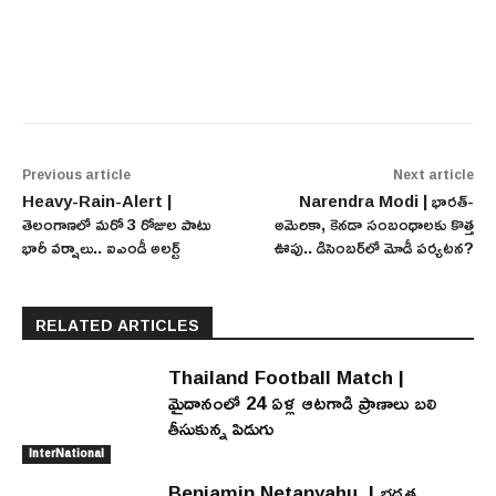
Previous article
Next article
Heavy-Rain-Alert |
Narendra Modi | భారత్-
తెలంగాణలో మరో 3 రోజుల పాటు
అమెరికా, కెనడా సంబంధాలకు కొత్త
భారీ వర్షాలు.. ఐఎండీ అలర్ట్
ఊపు.. డిసెంబర్‌లో మోడీ పర్యటన?
RELATED ARTICLES
Thailand Football Match |
మైదానంలో 24 ఏళ్ల ఆటగాడి ప్రాణాలు బలి
తీసుకున్న పిడుగు
InterNational
Benjamin Netanyahu | భద్రత