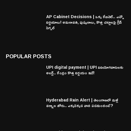
AP Cabinet Decisions | ఒక్క కేబినెట్.. ఎన్నో
నిర్ణయాలు! అమరావతి, పుష్కరాలు, కొత్త చట్టాలపై గ్రీన్
సిగ్నల్
POPULAR POSTS
UPI digital payment | UPI వినియోగదారులకు
అలర్ట్.. కేంద్రం కొత్త నిర్ణయం ఇదే!
Hyderabad Rain Alert | తెలంగాణలో మళ్లీ
వర్షాల జోరు.. ఎక్కడెక్కడ వాన పడనుందంటే?