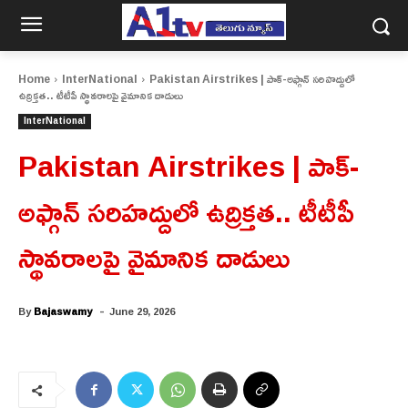
Home
InterNational
Pakistan Airstrikes | పాక్-అఫ్గాన్ సరిహద్దులో
ఉద్రిక్తత.. టీటీపీ స్థావరాలపై వైమానిక దాడులు
InterNational
Pakistan Airstrikes | పాక్-
అఫ్గాన్ సరిహద్దులో ఉద్రిక్తత.. టీటీపీ
స్థావరాలపై వైమానిక దాడులు
-
By
Bajaswamy
June 29, 2026