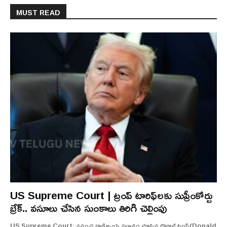
MUST READ
US Supreme Court | ట్రంప్ టారిఫ్‌లకు సుప్రీంకోర్టు
బ్రేక్.. వసూలు చేసిన సుంకాలు తిరిగి చెల్లింపు
US Supreme Court: ప్రపంచ వాణిజ్యంపై ప్రభావం చూపిన డొనాల్డ్ ట్రంప్(Donald