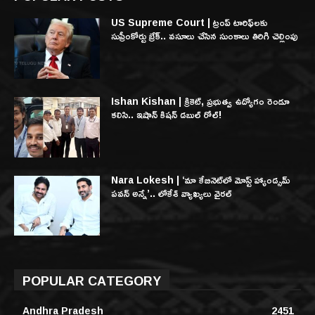
US Supreme Court | ట్రంప్ టారిఫ్‌లకు
సుప్రీంకోర్టు బ్రేక్.. వసూలు చేసిన సుంకాలు తిరిగి చెల్లింపు
Ishan Kishan | క్రికెట్, ప్రభుత్వ ఉద్యోగం రెండూ
కలిసి.. ఇషాన్ కిషన్ డబుల్ రోల్!
Nara Lokesh | ‘మా కేబినెట్‌లో మోస్ట్ హ్యాండ్సమ్
పవన్ అన్నే’.. లోకేశ్ వ్యాఖ్యలు వైరల్
POPULAR CATEGORY
Andhra Pradesh
2451