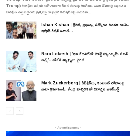
Trump) టారిఫ్‌ల విషయంలో తాజాగా కీలక మలుపు తిరిగింది. వివిధ దేశాలపై విధించిన
టారిఫ్‌ల చట్టబద్ధతను ప్రశ్నిస్తూ దాఖలైన పిటిషన్‌లపై అమెరికా...
Ishan Kishan | క్రికెట్, ప్రభుత్వ ఉద్యోగం రెండూ కలిసి..
ఇషాన్ కిషన్ డబుల్...
Nara Lokesh | ‘మా కేబినెట్‌లో మోస్ట్ హ్యాండ్సమ్ పవన్
అన్నే’.. లోకేశ్ వ్యాఖ్యలు వైరల్
Mark Zuckerberg | డీప్‌ఫేక్‌లు, కంటెంట్ లోపాలపై
మెటా క్షమాపణ!.. కేంద్ర హెచ్చరికతో దిగొచ్చిన జుకర్‌బర్గ్
- Advertisement -