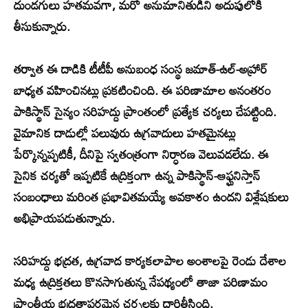
దుండగులు హతమవగా, మరో అనుమానితుడిని అదుపులోకి
తీసుకున్నారు.
తర్వాత ఈ దాడికి టీటీపీ అనుబంధ సంస్థ జమాత్-ఉల్-అహ్రార్
బాధ్యత వహించినట్లు ప్రకటించింది. ఈ పరిణామాల అనంతరం
పాకిస్థాన్ సైన్యం సరిహద్దు ప్రాంతంలో ప్రత్యేక చర్యలు చేపట్టింది.
వైమానిక దాడుల్లో పలువురు ఉగ్రవాదులు హతమైనట్లు
పేర్కొన్నప్పటికీ, దీనిపై స్వతంత్రంగా నిర్ధారణ వెలువడలేదు. ఈ
సైనిక చర్యతో ఇప్పటికే ఉద్రిక్తంగా ఉన్న పాకిస్థాన్-ఆఫ్ఘనిస్తాన్
సంబంధాలు మరింత ప్రభావితమయ్యే అవకాశం ఉందని విశ్లేషకులు
అభిప్రాయపడుతున్నారు.
సరిహద్దు భద్రత, ఉగ్రవాద కార్యకలాపాల అంశాలపై రెండు దేశాల
మధ్య ఉద్రిక్తతలు కొనసాగుతున్న నేపథ్యంలో తాజా పరిణామం
ప్రాంతీయ భద్రతాపరమైన చర్చలకు దారితీసింది.