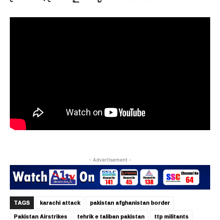
- Advertisement -
TAGS
karachi attack
pakistan afghanistan border
Pakistan Airstrikes
tehrik e taliban pakistan
ttp militants