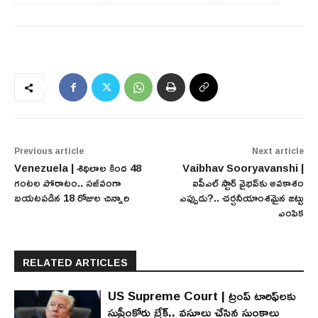
Previous article
Next article
Venezuela | శిథిలాల కింద 48
Vaibhav Sooryavanshi |
గంటల పోరాటం.. సజీవంగా
ఐపీఎల్ స్టార్ వైభవ్‌కు అవకాశం
బయటపడిన 18 రోజుల చిన్నారి
ఎప్పుడు?.. చర్చనీయాంశమైన జట్టు
ఎంపిక
RELATED ARTICLES
US Supreme Court | ట్రంప్ టారిఫ్‌లకు
సుప్రీంకోర్టు బ్రేక్.. వసూలు చేసిన సుంకాలు