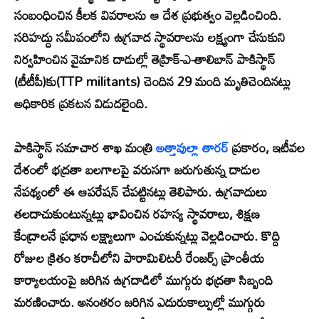
సంబంధించిన కీలక వివరాలను ఆ దేశ ప్రభుత్వం వెల్లడించింది.
సరిహద్దు సమీపంలోని ఉగ్రవాద స్థావరాలను లక్ష్యంగా చేసుకుని
నిర్వహించిన వైమానిక దాడుల్లో తెహ్రిక్-ఎ-తాలిబాన్ పాకిస్థాన్
(టీటీపీ)కు(TTP militants) చెందిన 29 మంది మృతిచెందినట్లు
అధికారిక ప్రకటన విడుదలైంది.
పాకిస్థాన్ సమాచార శాఖ మంత్రి
అత్తావుల్లా తారర్
ప్రకారం, ఇటీవల
దేశంలో భద్రతా బలగాలపై వరుసగా జరుగుతున్న దాడుల
నేపథ్యంలో ఈ ఆపరేషన్ చేపట్టినట్లు తెలిపారు. ఉగ్రవాదులు
తలదాచుకుంటున్నట్లు భావించిన రహస్య స్థావరాలు, శిక్షణ
కేంద్రాలనే ప్రధాన లక్ష్యాలుగా ఎంచుకున్నట్లు వెల్లడించారు. కొద్ది
రోజుల క్రితం కరాచీలోని పారామిలిటరీ రేంజర్స్ ప్రాంతీయ
కార్యాలయంపై జరిగిన ఉగ్రదాడిలో ముగ్గురు భద్రతా సిబ్బంది
మరణించారు. అనంతరం జరిగిన ఎదురుకాల్పుల్లో ముగ్గురు