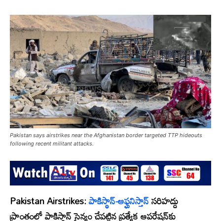
Pakistan says airstrikes near the Afghanistan border targeted TTP hideouts
following recent militant attacks.
Pakistan Airstrikes:
పాకిస్థాన్-ఆఫ్ఘనిస్తాన్
సరిహద్దు
ప్రాంతంలో పాకిస్థాన్ సైన్యం చేపట్టిన ప్రత్యేక ఆపరేషన్‌కు