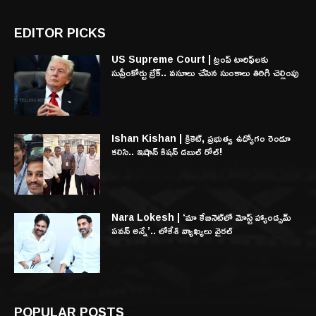
EDITOR PICKS
US Supreme Court | ట్రంప్ టారిఫ్‌లకు
సుప్రీంకోర్టు బ్రేక్.. వసూలు చేసిన సుంకాలు తిరిగి చెల్లింపు
Ishan Kishan | క్రికెట్, ప్రభుత్వ ఉద్యోగం రెండూ
కలిసి.. ఇషాన్ కిషన్ డబుల్ రోల్!
Nara Lokesh | ‘మా కేబినెట్‌లో మోస్ట్ హ్యాండ్సమ్
పవన్ అన్నే’.. లోకేశ్ వ్యాఖ్యలు వైరల్
POPULAR POSTS