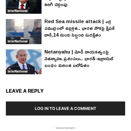
తిరిగి చెల్లింపు
InterNational
Red Sea missile attack | ఎర్ర
సముద్రంలో ఉద్రిక్తత.. భారత నౌకపై క్షిపణి
దాడి,14 మంది సిబ్బంది సురక్షితం
InterNational
Netanyahu | మోడీ నాయకత్వంపై
నెతన్యాహు ప్రశంసలు.. భారత్-ఇజ్రాయెల్
బంధం మరింత బలోపేతం
InterNational
LEAVE A REPLY
LOG IN TO LEAVE A COMMENT
- Advertisment -