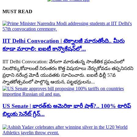
MUST READ
IIT Delhi Convocation | టెక్నాలజీ మారుతోంది.. మీరు
కూడా మారాలి: ఐఐటీ కాన్వొకేషన్‌లో...
IIT Delhi Convocation: వేగంగా మారుతున్న సాంకేతిక ప్రపంచంలో
నిలదొక్కుకోవాలంటే నిరంతరం కొత్త విషయాలు నేర్చుకోవడం తప్పనిసరని
ప్రధాని నరేంద్ర మోడీ యువతకు సూచించారు. ఐఐటీ ఢిల్లీ 57వ
స్నాతకోత్సవంలో పాల్గొన్న ఆయన, పట్టభద్రులను...
US Senate | భారత్‌కు అమెరికా భారీ షాక్?.. 100% టారిఫ్
బిల్లుకు సెనేట్ గ్రీన్...