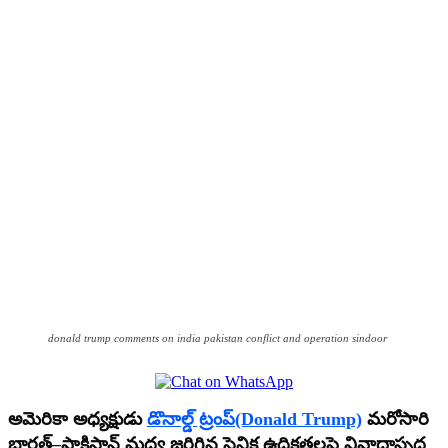
donald trump comments on india pakistan conflict and operation sindoor
అమెరికా అధ్యక్షుడు
డొనాల్డ్ ట్రంప్(Donald Trump)
మరోసారి
భారత్–పాకిస్తాన్ మధ్య జరిగిన సైనిక ఉద్రిక్తతలపై వివాదాస్పద