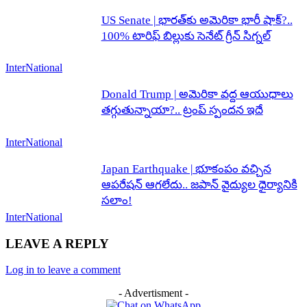
US Senate | భారత్‌కు అమెరికా భారీ షాక్?..
100% టారిఫ్ బిల్లుకు సెనేట్ గ్రీన్ సిగ్నల్
InterNational
Donald Trump | అమెరికా వద్ద ఆయుధాలు
తగ్గుతున్నాయా?.. ట్రంప్ స్పందన ఇదే
InterNational
Japan Earthquake | భూకంపం వచ్చిన
ఆపరేషన్ ఆగలేదు.. జపాన్ వైద్యుల ధైర్యానికి
సలాం!
InterNational
LEAVE A REPLY
Log in to leave a comment
- Advertisment -