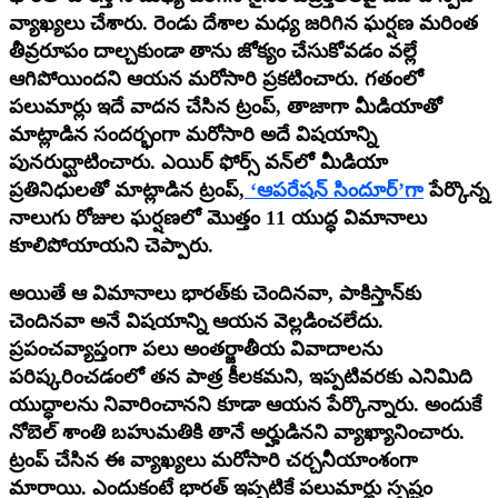
వ్యాఖ్యలు చేశారు. రెండు దేశాల మధ్య జరిగిన ఘర్షణ మరింత
తీవ్రరూపం దాల్చకుండా తాను జోక్యం చేసుకోవడం వల్లే
ఆగిపోయిందని ఆయన మరోసారి ప్రకటించారు. గతంలో
పలుమార్లు ఇదే వాదన చేసిన ట్రంప్, తాజాగా మీడియాతో
మాట్లాడిన సందర్భంగా మరోసారి అదే విషయాన్ని
పునరుద్ఘాటించారు. ఎయిర్ ఫోర్స్ వన్‌లో మీడియా
ప్రతినిధులతో మాట్లాడిన ట్రంప్,
‘ఆపరేషన్ సిందూర్’గా
పేర్కొన్న
నాలుగు రోజుల ఘర్షణలో మొత్తం 11 యుద్ధ విమానాలు
కూలిపోయాయని చెప్పారు.
అయితే ఆ విమానాలు భారత్‌కు చెందినవా, పాకిస్తాన్‌కు
చెందినవా అనే విషయాన్ని ఆయన వెల్లడించలేదు.
ప్రపంచవ్యాప్తంగా పలు అంతర్జాతీయ వివాదాలను
పరిష్కరించడంలో తన పాత్ర కీలకమని, ఇప్పటివరకు ఎనిమిది
యుద్ధాలను నివారించానని కూడా ఆయన పేర్కొన్నారు. అందుకే
నోబెల్ శాంతి బహుమతికి తానే అర్హుడినని వ్యాఖ్యానించారు.
ట్రంప్ చేసిన ఈ వ్యాఖ్యలు మరోసారి చర్చనీయాంశంగా
మారాయి. ఎందుకంటే భారత్ ఇప్పటికే పలుమార్లు స్పష్టం