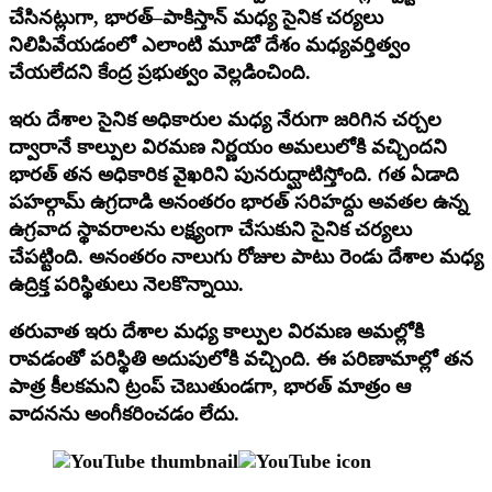
చేసినట్లుగా, భారత్–పాకిస్తాన్ మధ్య సైనిక చర్యలు
నిలిపివేయడంలో ఎలాంటి మూడో దేశం మధ్యవర్తిత్వం
చేయలేదని కేంద్ర ప్రభుత్వం వెల్లడించింది.
ఇరు దేశాల సైనిక అధికారుల మధ్య నేరుగా జరిగిన చర్చల
ద్వారానే కాల్పుల విరమణ నిర్ణయం అమలులోకి వచ్చిందని
భారత్ తన అధికారిక వైఖరిని పునరుద్ఘాటిస్తోంది. గత ఏడాది
పహల్గామ్ ఉగ్రదాడి అనంతరం భారత్ సరిహద్దు అవతల ఉన్న
ఉగ్రవాద స్థావరాలను లక్ష్యంగా చేసుకుని సైనిక చర్యలు
చేపట్టింది. అనంతరం నాలుగు రోజుల పాటు రెండు దేశాల మధ్య
ఉద్రిక్త పరిస్థితులు నెలకొన్నాయి.
తరువాత ఇరు దేశాల మధ్య కాల్పుల విరమణ అమల్లోకి
రావడంతో పరిస్థితి అదుపులోకి వచ్చింది. ఈ పరిణామాల్లో తన
పాత్ర కీలకమని ట్రంప్ చెబుతుండగా, భారత్ మాత్రం ఆ
వాదనను అంగీకరించడం లేదు.