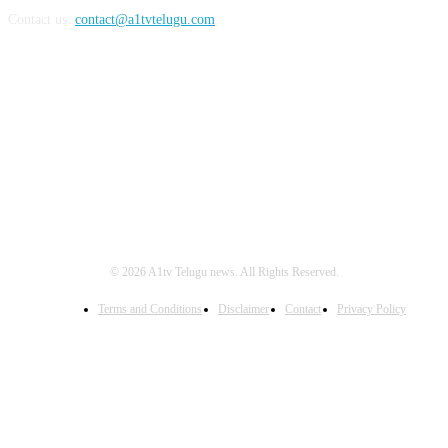
Contact us:
contact@a1tvtelugu.com
FOLLOW US
© 2026 A1tv Telugu news. All Rights Reserved.
Terms and Conditions
Disclaimer
Contact
Privacy Policy