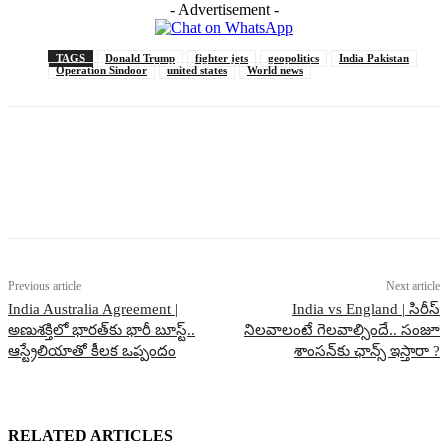
- Advertisement -
TAGS
Donald Trump
fighter jets
geopolitics
India Pakistan
Operation Sindoor
united states
World news
Previous article
Next article
India Australia Agreement |
India vs England | సిరీస్
అణుశక్తిలో భారత్‌కు భారీ బూస్ట్..
నిలవాలంటే గెలవాల్సిందే.. సంజూ
ఆస్ట్రేలియాతో కీలక ఒప్పందం
శాంసన్‌కు ఛాన్స్ ఇస్తారా ?
RELATED ARTICLES