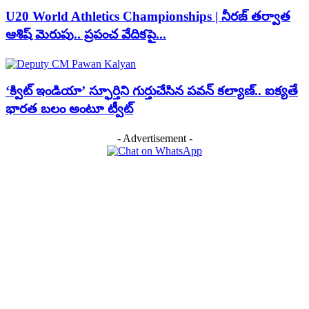
U20 World Athletics Championships | నీరజ్ తర్వాత
ఆశిష్ మెరుపు.. ప్రపంచ వేదికపై...
‘క్విట్ ఇండియా’ స్ఫూర్తిని గుర్తుచేసిన పవన్ కల్యాణ్.. ఐక్యతే
భారత బలం అంటూ ట్వీట్
- Advertisement -
EDITOR PICKS
IIT Delhi Convocation | టెక్నాలజీ మారుతోంది.. మీరు కూడా మారాలి: ఐఐటీ
కాన్వొకేషన్‌లో మోడీ ప్రసంగం
US Senate | భారత్‌కు అమెరికా భారీ షాక్?.. 100% టారిఫ్ బిల్లుకు సెనేట్ గ్రీన్ సిగ