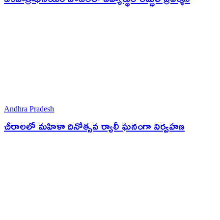
Andhra Pradesh
చీరాలలో మహిళా దినోత్సవ ర్యాలీ ఘనంగా నిర్వహణ