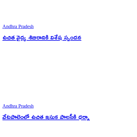
Andhra Pradesh
ఉచిత వైద్య శిబిరానికి విశేష స్పందన
Andhra Pradesh
వేటపాలెంలో ఉచిత ఇసుక పాలసీకి ధర్నా