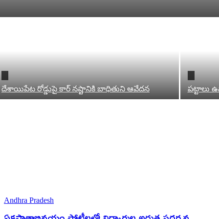
దేశాయిపేట రోడ్డుపై కార్ నష్టానికి బాధితుని ఆవేదన
పట్టాలు ఉన
Andhra Pradesh
ఏకపాత్రాభినయం పోటీలలో విద్యార్థుల అద్భుత ప్రదర్శన