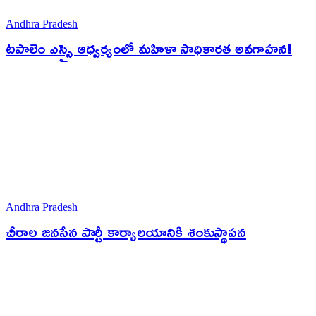
Andhra Pradesh
టపాలెం ఎస్సై ఆధ్వర్యంలో మహిళా సాధికారత అవగాహన!
Andhra Pradesh
చీరాల జనసేన పార్టీ కార్యాలయానికి శంకుస్థాపన