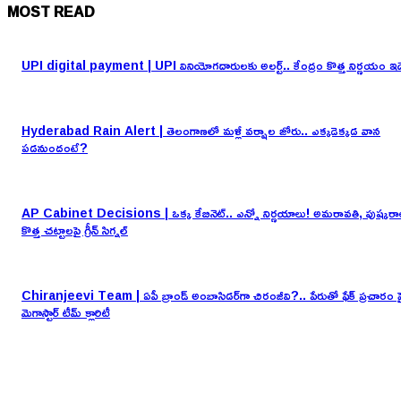
MOST READ
UPI digital payment | UPI వినియోగదారులకు అలర్ట్.. కేంద్రం కొత్త నిర్ణయం ఇద
Hyderabad Rain Alert | తెలంగాణలో మళ్లీ వర్షాల జోరు.. ఎక్కడెక్కడ వాన
పడనుందంటే?
AP Cabinet Decisions | ఒక్క కేబినెట్.. ఎన్నో నిర్ణయాలు! అమరావతి, పుష్కరా
కొత్త చట్టాలపై గ్రీన్ సిగ్నల్
Chiranjeevi Team | ఏపీ బ్రాండ్ అంబాసిడర్‌గా చిరంజీవి?.. పేరుతో ఫేక్ ప్రచారం ప
మెగాస్టార్ టీమ్ క్లారిటీ
EDITOR PICKS
UPI digital payment | UPI వినియోగదారులకు అలర్ట్.. కేంద్రం కొత్త నిర్ణయం ఇద