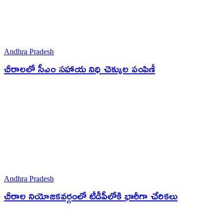
Andhra Pradesh
చీరాలలో సీఎం సహాయ నిధి చెక్కుల పంపిణీ
Andhra Pradesh
చీరాల నియోజకవర్గంలో టీడీపీలోకి భారీగా చేరికలు