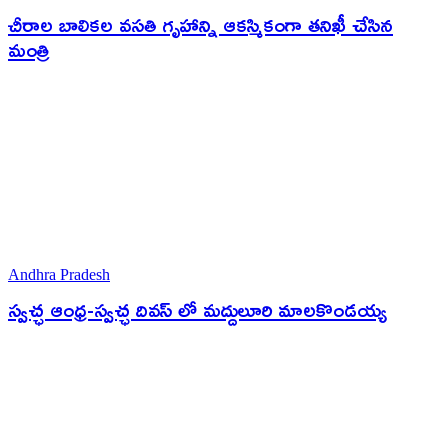
చీరాల బాలికల వసతి గృహాన్ని ఆకస్మికంగా తనిఖీ చేసిన
మంత్రి
Andhra Pradesh
స్వచ్ఛ ఆంధ్ర-స్వచ్ఛ దివస్ లో మద్దులూరి మాలకొండయ్య