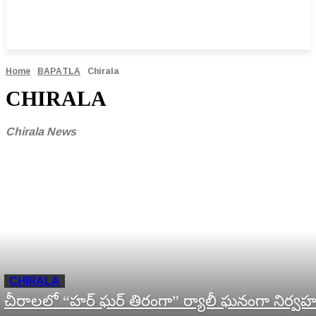
Home
BAPATLA
Chirala
CHIRALA
Chirala News
CHIRALA
చీరాలలో “హర్ ఘర్ తిరంగా” ర్యాలీ ఘనంగా నిర్వ