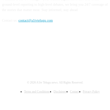
ground-level reporting to high-level debates, we bring you 24/7 coverage of
the stories that matter most. Stay informed, stay ahead.
Contact us:
contact@a1tvtelugu.com
FOLLOW US
© 2026 A1tv Telugu news. All Rights Reserved.
Terms and Conditions
Disclaimer
Contact
Privacy Policy