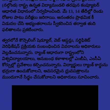
(నల్గొండ) రాష్ట్ర ఉన్నత విద్యామండలి తరఫున కంప్యూటర్
ఆధారిత విధానంలో నిర్వహించింది. మే 13, 14 తేదీల్లో రెండు
రోజుల పాటు పరీక్షలు జరిగాయి. అనంతరం ప్రాథమిక కీ
విడుదల చేసి అభ్యంతరాలను స్వీకరించిన తర్వాత తుది
ఫలితాలను ప్రకటించారు.
త్వరలోనే కౌన్సెలింగ్ షెడ్యూల్, వెబ్ ఆప్షన్లు, సర్టిఫికెట్
వెరిఫికేషన్ ప్రక్రియకు సంబంధించిన వివరాలను అధికారులు
వెల్లడించనున్నారు. ర్యాంక్ ఆధారంగా రాష్ట్రంలోని
విశ్వవిద్యాలయాలు, అనుబంధ కళాశాలల్లో ఎంబీఏ, ఎంసీఏ
కోర్సుల్లో ప్రవేశాలు కల్పించనున్నారు. విద్యార్థులు ర్యాంక్ కార్డును
భద్రంగా ఉంచుకోవాలని, అవసరమైన ధ్రువపత్రాలను
ముందుగానే సిద్ధం చేసుకోవాలని అధికారులు సూచించారు.