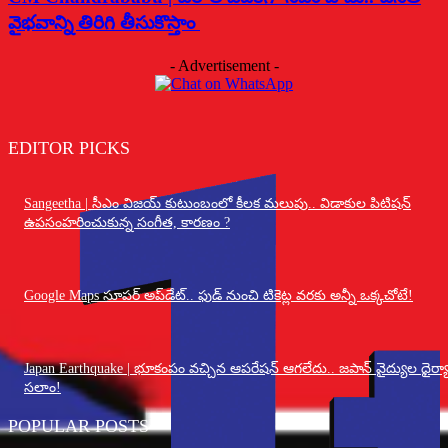
వైభవాన్ని తిరిగి తీసుకొస్తాం
- Advertisement -
EDITOR PICKS
Sangeetha | సీఎం విజయ్ కుటుంబంలో కీలక మలుపు.. విడాకుల పిటిషన్
ఉపసంహరించుకున్న సంగీత, కారణం ?
Google Maps సూపర్ అప్‌డేట్.. ఫుడ్ నుంచి టికెట్ల వరకు అన్నీ ఒక్కచోటే!
Japan Earthquake | భూకంపం వచ్చిన ఆపరేషన్ ఆగలేదు.. జపాన్ వైద్యుల ధైర్యా
సలాం!
POPULAR POSTS