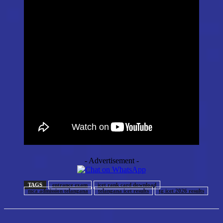
- Advertisement -
TAGS
entrance exam
icet rank card download
mca admission telangana
telangana icet results
tg icet 2026 results