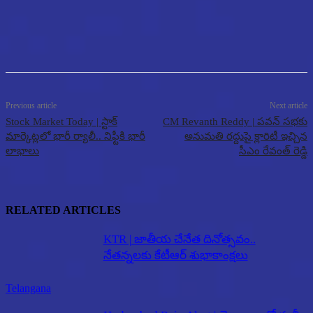
Previous article
Next article
Stock Market Today | స్టాక్
CM Revanth Reddy | పవన్ సభకు
మార్కెట్లలో భారీ ర్యాలీ.. నిఫ్టీకి భారీ
అనుమతి రద్దుపై క్లారిటీ ఇచ్చిన
లాభాలు
సీఎం రేవంత్ రెడ్డి
RELATED ARTICLES
KTR | జాతీయ చేనేత దినోత్సవం..
నేతన్నలకు కేటీఆర్ శుభాకాంక్షలు
Telangana