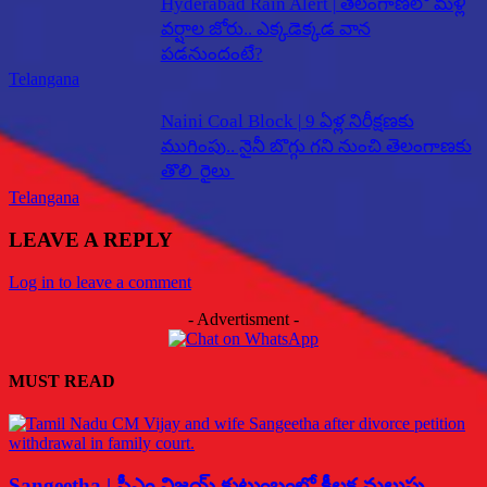
Hyderabad Rain Alert | తెలంగాణలో మళ్లీ
వర్షాల జోరు.. ఎక్కడెక్కడ వాన
పడనుందంటే?
Telangana
Naini Coal Block | 9 ఏళ్ల నిరీక్షణకు
ముగింపు.. నైనీ బొగ్గు గని నుంచి తెలంగాణకు
తొలి రైలు
Telangana
LEAVE A REPLY
Log in to leave a comment
- Advertisment -
MUST READ
Sangeetha | సీఎం విజయ్ కుటుంబంలో కీలక మలుపు..