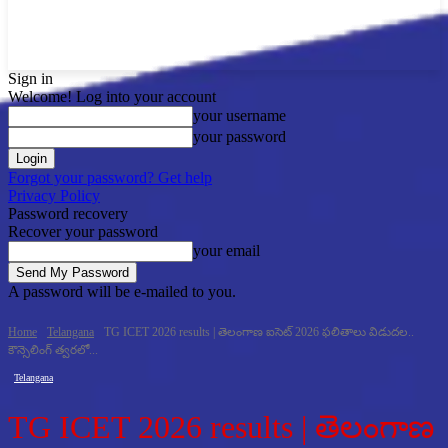
Sign in
Welcome! Log into your account
your username
your password
Forgot your password? Get help
Privacy Policy
Password recovery
Recover your password
your email
A password will be e-mailed to you.
Home
Telangana
TG ICET 2026 results | తెలంగాణ ఐసెట్ 2026 ఫలితాలు విడుదల..
కౌన్సెలింగ్ త్వరలో...
Telangana
TG ICET 2026 results | తెలంగాణ