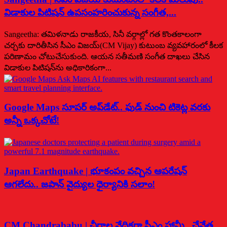
విడాకుల పిటిషన్ ఉపసంహరించుకున్న సంగీత,...
Sangeetha: తమిళనాడు రాజకీయ, సినీ వర్గాల్లో గత కొంతకాలంగా
చర్చకు దారితీసిన సీఎం విజయ్(CM Vijay) కుటుంబ వ్యవహారంలో కీలక
పరిణామం చోటుచేసుకుంది. ఆయన సతీమణి సంగీత దాఖలు చేసిన
విడాకుల పిటిషన్‌ను అధికారికంగా...
Google Maps సూపర్ అప్‌డేట్.. ఫుడ్ నుంచి టికెట్ల వరకు
అన్నీ ఒక్కచోటే!
Japan Earthquake | భూకంపం వచ్చిన ఆపరేషన్
ఆగలేదు.. జపాన్ వైద్యుల ధైర్యానికి సలాం!
CM Chandrababu | చీరాల వేదికగా సీఎం హామీ.. చేనేత