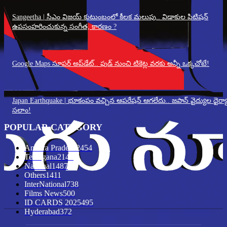
Sangeetha | సీఎం విజయ్ కుటుంబంలో కీలక మలుపు.. విడాకుల పిటిషన్
ఉపసంహరించుకున్న సంగీత, కారణం ?
Google Maps సూపర్ అప్‌డేట్.. ఫుడ్ నుంచి టికెట్ల వరకు అన్నీ ఒక్కచోటే!
Japan Earthquake | భూకంపం వచ్చిన ఆపరేషన్ ఆగలేదు.. జపాన్ వైద్యుల ధైర్యా
సలాం!
POPULAR CATEGORY
Andhra Pradesh
2454
Telangana
2148
National
1487
Others
1411
InterNational
738
Films News
500
ID CARDS 2025
495
Hyderabad
372