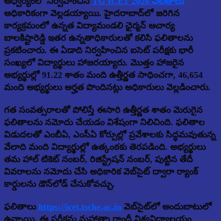
ఆధ్వర్యంలో నిర్వహించిన
TG ICET 2026 ఫలితాలు
అధికారికంగా వెల్లడయ్యాయి. హైదరాబాద్‌లో జరిగిన
కార్యక్రమంలో ఉన్నత విద్యామండలి ఛైర్మన్ ఆచార్య
బాలకిష్టారెడ్డి ఇతర ఉన్నతాధికారులతో కలిసి ఫలితాలను
ప్రకటించారు. ఈ ఏడాది నిర్వహించిన ఐసెట్ పరీక్షకు భారీ
సంఖ్యలో విద్యార్థులు హాజరయ్యారు. మొత్తం హాజరైన
అభ్యర్థుల్లో 91.22 శాతం మంది ఉత్తీర్ణత సాధించగా, 46,654
మంది అభ్యర్థులు అర్హత పొందినట్లు అధికారులు వెల్లడించారు.
గత సంవత్సరాలతో పోలిస్తే ఈసారి ఉత్తీర్ణత శాతం మెరుగైన
ఫలితాలను నమోదు చేయడం విశేషంగా నిలిచింది. ఫలితాల
విడుదలతో ఎంబీఏ, ఎంసీఏ కోర్సుల్లో ప్రవేశాలకు సిద్ధమవుతున్న
వేలాది మంది విద్యార్థుల్లో ఉత్కంఠకు తెరపడింది. అభ్యర్థులు
తమ హాల్ టికెట్ నంబర్, రిజిస్ట్రేషన్ నంబర్, పుట్టిన తేదీ
వివరాలను నమోదు చేసి అధికారిక వెబ్‌సైట్ ద్వారా ర్యాంక్
కార్డులను డౌన్‌లోడ్ చేసుకోవచ్చు.
ఫలితాలు
https://icet.tsche.ac.in
వెబ్‌సైట్‌లో అందుబాటులో
ఉన్నాయి. ఈ పరీక్షను మహాత్మా గాంధీ విశ్వవిద్యాలయం