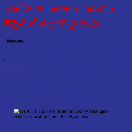
ఐసెట్ 2026 ఫలితాలు విడుదల..
కౌన్సెలింగ్ త్వరలో ప్రారంభం
By
Bajaswamy
-
June 12, 2026