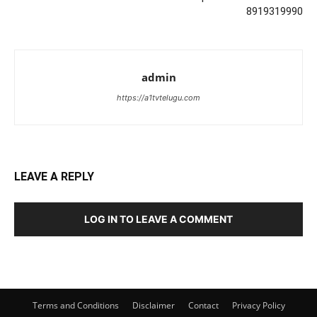
8919319990
admin
https://a1tvtelugu.com
LEAVE A REPLY
LOG IN TO LEAVE A COMMENT
Terms and Conditions
Disclaimer
Contact
Privacy Policy