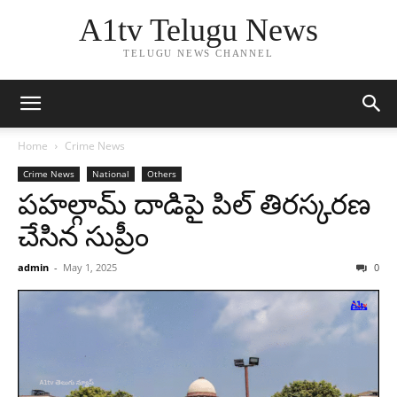
A1tv Telugu News
TELUGU NEWS CHANNEL
Home
Crime News
Crime News
National
Others
పహల్గామ్ దాడిపై పిల్ తిరస్కరణ
చేసిన సుప్రీం
admin
-
May 1, 2025
0