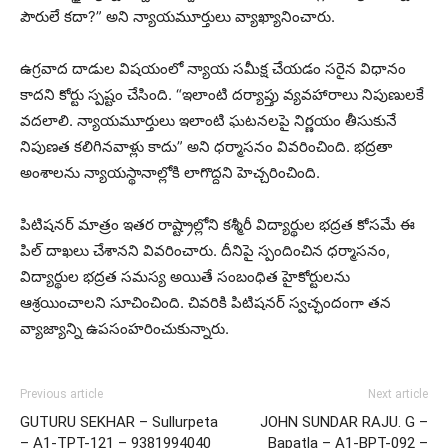
పౌరులే కదా?” అని న్యాయమూర్తులు వ్యాఖ్యానించారు.
ఉగ్రవాద దాడుల విషయంలో న్యాయ సమీక్ష చేయడం సరైన విధానం
కాదని కోర్టు స్పష్టం చేసింది. “ఇలాంటి దర్యాప్తు వ్యవహారాలు నిపుణులకే
వదలాలి. న్యాయమూర్తులు ఇలాంటి ఘటనలపై నిర్ణయం తీసుకునే
నిపుణత కలిగినవాళ్లు కాదు” అని ధర్మాసనం వివరించింది. భద్రతా
అంశాలను న్యాయస్థానాల్లోకి లాగొద్దని హెచ్చరించింది.
పిటిషనర్ మాత్రం ఇతర రాష్ట్రాల్లోని కశ్మీరీ విద్యార్థుల భద్రత కోసమే ఈ
పిల్ దాఖలు చేశానని వివరించారు. దీనిపై స్పందించిన ధర్మాసనం,
విద్యార్థుల భద్రత సమస్య అయితే సంబంధిత హైకోర్టులను
ఆశ్రయించాలని సూచించింది. చివరికి పిటిషనర్ స్వచ్ఛందంగా తన
వ్యాజ్యాన్ని ఉపసంహరించుకున్నారు.
Previous article
Next article
GUTURU SEKHAR – Sullurpeta
JOHN SUNDAR RAJU. G –
– A1-TPT-121 – 9381994040
Bapatla – A1-BPT-092 –