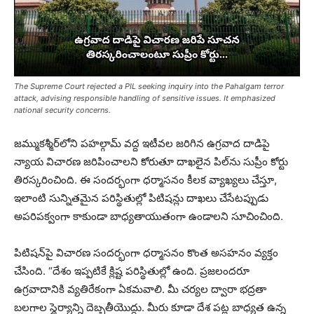
The Supreme Court rejected a PIL seeking inquiry into the Pahalgam terror
attack, advising responsible handling of sensitive issues. It emphasized
national security concerns.
జమ్ముకశ్మీర్‌లోని పహల్గామ్ వద్ద ఇటీవల జరిగిన ఉగ్రవాద దాడిపై
న్యాయ విచారణ జరిపించాలని కోరుతూ దాఖలైన పిల్‌ను సుప్రీం కోర్టు
తిరస్కరించింది. ఈ సందర్భంగా ధర్మాసనం కీలక వ్యాఖ్యలు చేస్తూ,
ఇలాంటి సున్నితమైన పరిస్థితుల్లో పిటిషన్లు దాఖలు చేసేటప్పుడు
అపరిపక్వంగా కాకుండా బాధ్యతాయుతంగా ఉండాల‌ని సూచించింది.
పిటిషన్‌పై విచారణ సందర్భంగా ధర్మాసనం కొంత అసహనం వ్యక్తం
చేసింది. “దేశం ఇప్పటికే క్లిష్ట పరిస్థితుల్లో ఉంది. ప్రజలందరూ
ఉగ్రవాదానికి వ్యతిరేకంగా ఏకమవాలి. మీ చర్యల ద్వారా భద్రతా
బలగాల స్థైర్యాన్ని దెబ్బతీయొద్దు. మీరు కూడా దేశ పట్ల బాధ్యత ఉన్న