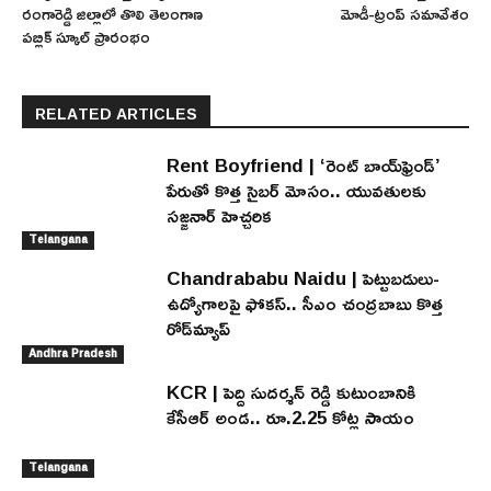
రంగారెడ్డి జిల్లాలో తొలి తెలంగాణ
మోడీ-ట్రంప్ సమావేశం
పబ్లిక్ స్కూల్ ప్రారంభం
RELATED ARTICLES
Rent Boyfriend | ‘రెంట్ బాయ్‌ఫ్రెండ్’
పేరుతో కొత్త సైబర్ మోసం.. యువతులకు
సజ్జనార్ హెచ్చరిక
Telangana
Chandrababu Naidu | పెట్టుబడులు-
ఉద్యోగాలపై ఫోకస్.. సీఎం చంద్రబాబు కొత్త
రోడ్‌మ్యాప్
Andhra Pradesh
KCR | పెద్ది సుదర్శన్ రెడ్డి కుటుంబానికి
కేసీఆర్ అండ.. రూ.2.25 కోట్ల సాయం
Telangana