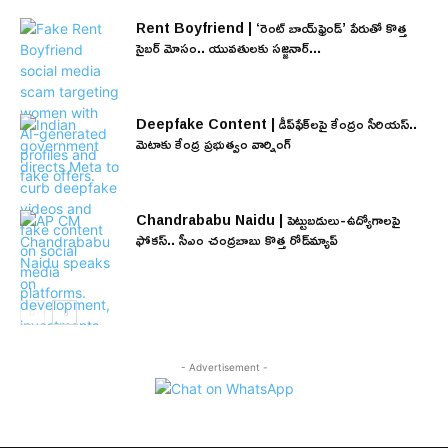
Rent Boyfriend | ‘రెంట్ బాయ్‌ఫ్రెండ్’ పేరుతో కొత్త
సైబర్ మోసం.. యువతులకు సజ్జనార్...
Deepfake Content | డీప్‌ఫేక్‌లపై కేంద్రం సీరియస్..
మెటాకు కేంద్ర ప్రభుత్వం వార్నింగ్
Chandrababu Naidu | పెట్టుబడులు-ఉద్యోగాలపై
ఫోకస్.. సీఎం చంద్రబాబు కొత్త రోడ్‌మ్యాప్
- Advertisement -