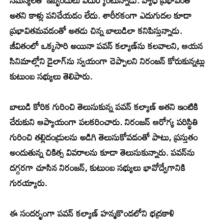
సమస్యలతో ఇబ్బందులు ఎదుర్కొంటున్నాడు. వ్యాధి ప్రభావంతో
అతని కాళ్లు పనిచేయడం లేదు. శారీరకంగా ఎదుగుదల కూడా
ప్రభావితమవడంతో అతడు చిన్న బాలుడిలా కనిపిస్తున్నాడు.
జీవితంలో ఒక్కసారి అయినా పవన్ కల్యాణ్‌ను కలవాలని, ఆయన
సినిమాల్లోని డైలాగ్‌ను స్వయంగా చెప్పాలని నిరంజన్ కోరుకున్నట్లు
కుటుంబ సభ్యులు తెలిపారు.
బాలుడి కోరిక గురించి తెలుసుకున్న పవన్ కల్యాణ్ అతని ఇంటికి
చేరుకుని ఆప్యాయంగా పలకరించారు. నిరంజన్ ఆరోగ్య పరిస్థితి
గురించి తల్లిదండ్రులను అడిగి తెలుసుకోవడంతో పాటు, ప్రస్తుతం
అందుతున్న చికిత్స వివరాలను కూడా తెలుసుకున్నారు. పవన్‌ను
దగ్గరగా చూసిన నిరంజన్, కుటుంబ సభ్యులు భావోద్వేగానికి
గురయ్యారు.
ఈ సందర్భంగా పవన్ కల్యాణ్ హన్మకొండలోని భద్రకాళి