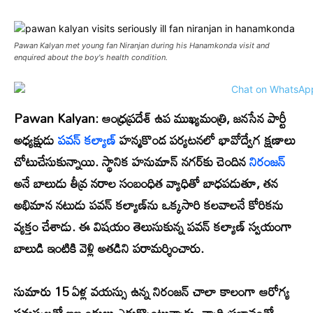
Pawan Kalyan met young fan Niranjan during his Hanamkonda visit and
enquired about the boy's health condition.
Pawan Kalyan:
ఆంధ్రప్రదేశ్ ఉప ముఖ్యమంత్రి, జనసేన పార్టీ
అధ్యక్షుడు
పవన్ కల్యాణ్
హన్మకొండ పర్యటనలో భావోద్వేగ క్షణాలు
చోటుచేసుకున్నాయి. స్థానిక హనుమాన్ నగర్‌కు చెందిన
నిరంజన్
అనే బాలుడు తీవ్ర నరాల సంబంధిత వ్యాధితో బాధపడుతూ, తన
అభిమాన నటుడు పవన్ కల్యాణ్‌ను ఒక్కసారి కలవాలనే కోరికను
వ్యక్తం చేశాడు. ఈ విషయం తెలుసుకున్న పవన్ కల్యాణ్ స్వయంగా
బాలుడి ఇంటికి వెళ్లి అతడిని పరామర్శించారు.
సుమారు 15 ఏళ్ల వయస్సు ఉన్న నిరంజన్ చాలా కాలంగా ఆరోగ్య