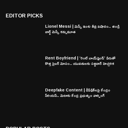
EDITOR PICKS
Lionel Messi | మెస్సీ ఇంట తీవ్ర విషాదం.. తండ్రి
జార్జ్ మెస్సీ కన్నుమూత
Rent Boyfriend | ‘రెంట్ బాయ్‌ఫ్రెండ్’ పేరుతో
కొత్త సైబర్ మోసం.. యువతులకు సజ్జనార్ హెచ్చరిక
Deepfake Content | డీప్‌ఫేక్‌లపై కేంద్రం
సీరియస్.. మెటాకు కేంద్ర ప్రభుత్వం వార్నింగ్