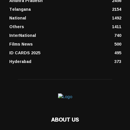
Andhra Pradesh
2456
Telangana
2154
National
1492
Others
1411
InterNational
740
Films News
500
ID CARDS 2025
495
Hyderabad
373
ABOUT US