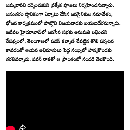
అమ్మవారిని దర్శించుకుని ప్రత్యేక పూజలు నిర్వహించనున్నారు.
అనంతరం స్థానికంగా ఏర్పాటు చేసిన జనసైనికుల సమావేశం,
భోజన కార్యక్రమంలో పాల్గొని విజయవాడకు బయలుదేరనున్నారు.
ఇటీవల హైదరాబాద్‌లో జనసేన సభకు అనుమతి లభించని
నేపథ్యంలో, తెలంగాణలో పవన్ కల్యాణ్ చేపట్టిన తొలి పర్యటన
కావడంతో ఆయన అభిమానులు పెద్ద సంఖ్యలో హన్మకొండకు
తరలివచ్చారు. పవన్ రాకతో ఆ ప్రాంతంలో సందడి నెలకొంది.