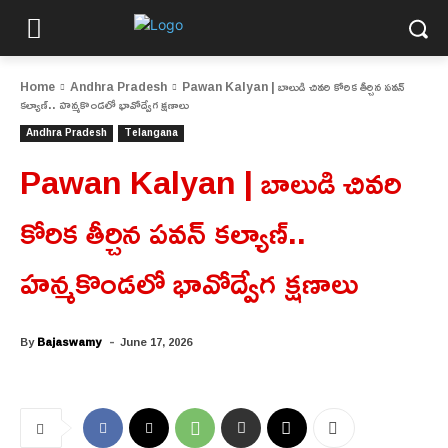
Home
Andhra Pradesh
Pawan Kalyan | బాలుడి చివరి కోరిక తీర్చిన పవన్
కల్యాణ్.. హన్మకొండలో భావోద్వేగ క్షణాలు
Andhra Pradesh
Telangana
Pawan Kalyan | బాలుడి చివరి
కోరిక తీర్చిన పవన్ కల్యాణ్..
హన్మకొండలో భావోద్వేగ క్షణాలు
-
By
Bajaswamy
June 17, 2026