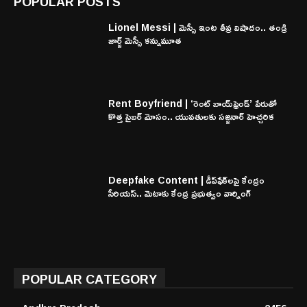
POPULAR POSTS
Lionel Messi | మెస్సీ ఇంట తీవ్ర విషాదం.. తండ్రి
జార్జ్ మెస్సీ కన్నుమూత
Rent Boyfriend | ‘రెంట్ బాయ్‌ఫ్రెండ్’ పేరుతో
కొత్త సైబర్ మోసం.. యువతులకు సజ్జనార్ హెచ్చరిక
Deepfake Content | డీప్‌ఫేక్‌లపై కేంద్రం
సీరియస్.. మెటాకు కేంద్ర ప్రభుత్వం వార్నింగ్
POPULAR CATEGORY