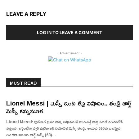
LEAVE A REPLY
LOG IN TO LEAVE A COMMENT
- Advertisment -
MUST READ
Lionel Messi | మెస్సీ ఇంట తీవ్ర విషాదం.. తండ్రి జార్జ్
మెస్సీ కన్నుమూత
Lionel Messi: ఫుట్‌బాల్ ప్రపంచాన్ని విషాదంలో ముంచెత్తే వార్త ఒకటి వెలుగులోకి
వచ్చింది. అర్జెంటీనా స్టార్ ఫుట్‌బాలర్ లియోనెల్ మెస్సీ తండ్రి, ఆయన కెరీర్‌కు బలమైన
అండగా నిలిచిన జార్జ్ మెస్సీ (68)...