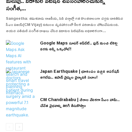
మలుపు.. విడాకుల పిటిషన్ ఉపసంహరించుకున్న
సంగీత,...
Sangeetha: తమిళనాడు రాజకీయ, సినీ వర్గాల్లో గత కొంతకాలంగా చర్చకు దారితీసిన
సీఎం విజయ్(CM Vijay) కుటుంబ వ్యవహారంలో కీలక పరిణామం చోటుచేసుకుంది.
ఆయన సతీమణి సంగీత దాఖలు చేసిన విడాకుల పిటిషన్‌ను అధికారికంగా...
Google Maps సూపర్ అప్‌డేట్.. ఫుడ్ నుంచి టికెట్ల
వరకు అన్నీ ఒక్కచోటే!
Japan Earthquake | భూకంపం వచ్చిన ఆపరేషన్
ఆగలేదు.. జపాన్ వైద్యుల ధైర్యానికి సలాం!
CM Chandrababu | చీరాల వేదికగా సీఎం హామీ..
చేనేత వైభవాన్ని తిరిగి తీసుకొస్తాం