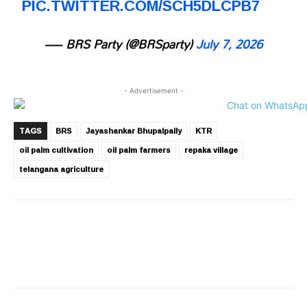
PIC.TWITTER.COM/SCH5DLCPB7
— BRS Party (@BRSparty)
July 7, 2026
- Advertisement -
TAGS
BRS
Jayashankar Bhupalpally
KTR
oil palm cultivation
oil palm farmers
repaka village
telangana agriculture