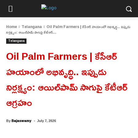
Home
Telangana
Oil Palm Farmers | కేసీఆర్ హయాంలో అభివృద్ధి.. ఇప్పుడు
నిర్లక్ష్యం: ఆయిల్‌పామ్ సాగుపై కేటీఆర్...
Telangana
Oil Palm Farmers | కేసీఆర్
హయాంలో అభివృద్ధి.. ఇప్పుడు
నిర్లక్ష్యం: ఆయిల్‌పామ్ సాగుపై కేటీఆర్
ఆగ్రహం
-
By
Bajaswamy
July 7, 2026