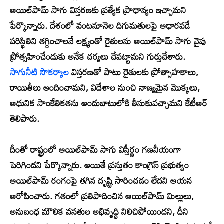
ఆయిల్‌పామ్ సాగు విస్తరణకు ప్రత్యేక ప్రాధాన్యం ఇచ్చామని
పేర్కొన్నారు. దేశంలో వంటనూనెల దిగుమతులపై ఆధారపడే
పరిస్థితిని తగ్గించాలనే లక్ష్యంతో రైతులను ఆయిల్‌పామ్ సాగు వైపు
ప్రోత్సహించేందుకు అనేక చర్యలు చేపట్టామని గుర్తుచేశారు.
సాగునీటి సౌకర్యాల
విస్తరణతో పాటు రైతులకు ప్రోత్సాహకాలు,
రాయితీలు అందించామని, విదేశాల నుంచి నాణ్యమైన మొక్కలు,
ఆధునిక సాంకేతికతను అందుబాటులోకి తీసుకువచ్చామని కేటీఆర్
తెలిపారు.
దీంతో రాష్ట్రంలో ఆయిల్‌పామ్ సాగు విస్తీర్ణం గణనీయంగా
పెరిగిందని పేర్కొన్నారు. అయితే ప్రస్తుతం కాంగ్రెస్ ప్రభుత్వం
ఆయిల్‌పామ్ రంగంపై తగిన దృష్టి సారించడం లేదని ఆయన
ఆరోపించారు. గతంలో ప్రతిపాదించిన ఆయిల్‌పామ్ మిల్లులు,
అనుబంధ మౌలిక వసతుల అభివృద్ధి నిలిచిపోయిందని, దీని