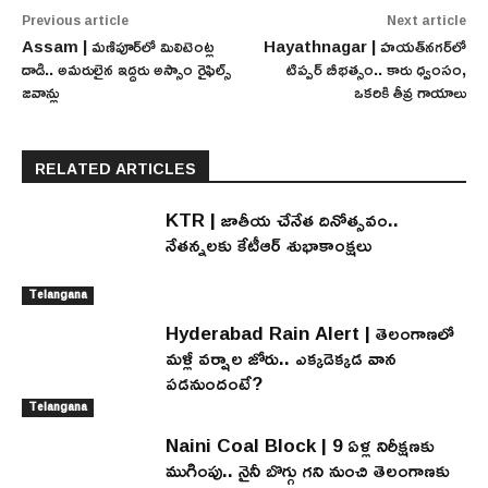
Previous article
Next article
Assam | మణిపూర్‌లో మిలిటెంట్ల
Hayathnagar | హయత్‌నగర్‌లో
దాడి.. అమరులైన ఇద్దరు అస్సాం రైఫిల్స్
టిప్పర్ బీభత్సం.. కారు ధ్వంసం,
జవాన్లు
ఒకరికి తీవ్ర గాయాలు
RELATED ARTICLES
KTR | జాతీయ చేనేత దినోత్సవం..
నేతన్నలకు కేటీఆర్ శుభాకాంక్షలు
Telangana
Hyderabad Rain Alert | తెలంగాణలో
మళ్లీ వర్షాల జోరు.. ఎక్కడెక్కడ వాన
పడనుందంటే?
Telangana
Naini Coal Block | 9 ఏళ్ల నిరీక్షణకు
ముగింపు.. నైనీ బొగ్గు గని నుంచి తెలంగాణకు