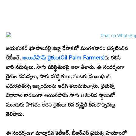
జయశంకర్ భూపాలపల్లి జిల్లా రేపాకలో మంగళవారం పర్యటించిన
కేటీఆర్,
ఆయిల్‌పామ్ రైతుల(Oil Palm Farmers)
ను కలిసి
వారి సమస్యలు, సాగు పరిస్థితులపై ఆరా తీశారు. ఈ సందర్భంగా
రైతుల సమస్యలు, సాగు పరిస్థితులు, పంటకు సంబంధించి
ఎదురవుతున్న ఇబ్బందులను అడిగి తెలుసుకున్నారు. ప్రభుత్వ
విధానాల కారణంగా ఆయిల్‌పామ్ సాగు ఆశించిన స్థాయిలో
ముందుకు సాగడం లేదని రైతులు తన దృష్టికి తీసుకొచ్చినట్లు
తెలిపారు.
ఈ సందర్భంగా మాట్లాడిన కేటీఆర్, బీఆర్ఎస్ ప్రభుత్వ హయాంలో