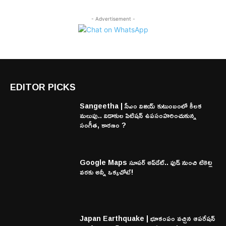
- Advertisement -
EDITOR PICKS
Sangeetha | సీఎం విజయ్ కుటుంబంలో కీలక
మలుపు.. విడాకుల పిటిషన్ ఉపసంహరించుకున్న
సంగీత, కారణం ?
Google Maps సూపర్ అప్‌డేట్.. ఫుడ్ నుంచి టికెట్ల
వరకు అన్నీ ఒక్కచోటే!
Japan Earthquake | భూకంపం వచ్చిన ఆపరేషన్