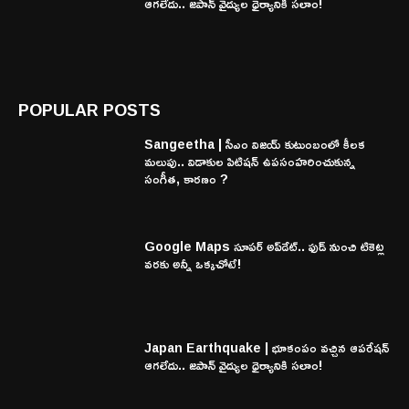
ఆగలేదు.. జపాన్ వైద్యుల ధైర్యానికి సలాం!
POPULAR POSTS
Sangeetha | సీఎం విజయ్ కుటుంబంలో కీలక
మలుపు.. విడాకుల పిటిషన్ ఉపసంహరించుకున్న
సంగీత, కారణం ?
Google Maps సూపర్ అప్‌డేట్.. ఫుడ్ నుంచి టికెట్ల
వరకు అన్నీ ఒక్కచోటే!
Japan Earthquake | భూకంపం వచ్చిన ఆపరేషన్
ఆగలేదు.. జపాన్ వైద్యుల ధైర్యానికి సలాం!