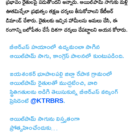
ప్రభావం రైతులపై పడుతోందని అన్నారు. ఆయిల్‌పామ్ సాగుకు మళ్లీ
ఊతమిచ్చేలా ప్రభుత్వం తక్షణ చర్యలు తీసుకోవాలని కేటీఆర్
డిమాండ్ చేశారు. రైతులకు ఇచ్చిన హామీలను అమలు చేసి, ఈ
రంగాన్ని బలోపేతం చేసే దిశగా చర్యలు చేపట్టాలని ఆయన కోరారు.
బీఆర్ఎస్ హయాంలో ఉద్యమంలా సాగిన
ఆయిల్‌పామ్ సాగు, కాంగ్రెస్ పాలనలో కుంటుపడింది.
జయశంకర్ భూపాలపల్లి జిల్లా రేపాక గ్రామంలో
ఆయిల్‌పామ్ రైతులతో ముచ్చటించి, వారి
స్థితిగతులను అడిగి తెలుసుకున్న బీఆర్ఎస్ వర్కింగ్
ప్రెసిడెంట్
@KTRBRS
.
ఆయిల్‌పామ్ సాగును విస్తృతంగా
ప్రోత్సహించేందుకు…