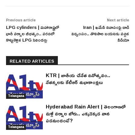
Previous article
Next article
LPG cylinders | మహారాష్ట్రలో
Iran | ఖమేనీ నివాసంపై దాడి
భారీ వర్షాల బీభత్సం.. వరదలో
విధ్వంసం.. తొలిసారి బయటకు వచ్చిన
కొట్టుకెళ్లిన LPG సిలిండర్లు
వీడియో
RELATED ARTICLES
KTR | జాతీయ చేనేత దినోత్సవం..
నేతన్నలకు కేటీఆర్ శుభాకాంక్షలు
Telangana
Hyderabad Rain Alert | తెలంగాణలో
మళ్లీ వర్షాల జోరు.. ఎక్కడెక్కడ వాన
పడనుందంటే?
Telangana