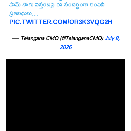
పామ్ సాగు విస్తరణపై ఈ సందర్భంగా కంపెనీ
ప్రతినిధులు…
PIC.TWITTER.COM/OR3K3VQG2H
— Telangana CMO (@TelanganaCMO)
July 8,
2026