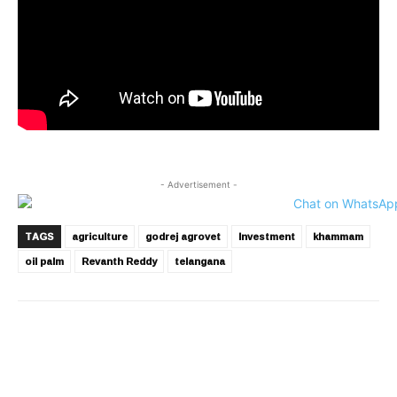
- Advertisement -
TAGS
agriculture
godrej agrovet
Investment
khammam
oil palm
Revanth Reddy
telangana