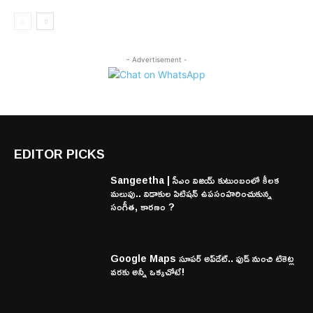
- Advertisement -
EDITOR PICKS
Sangeetha | సీఎం విజయ్ కుటుంబంలో కీలక
మలుపు.. విడాకుల పిటిషన్ ఉపసంహరించుకున్న
సంగీత, కారణం ?
Google Maps సూపర్ అప్‌డేట్.. ఫుడ్ నుంచి టికెట్ల
వరకు అన్నీ ఒక్కచోటే!