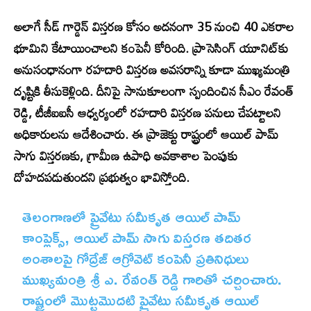
అలాగే సీడ్ గార్డెన్ విస్తరణ కోసం అదనంగా 35 నుంచి 40 ఎకరాల
భూమిని కేటాయించాలని కంపెనీ కోరింది. ప్రాసెసింగ్ యూనిట్‌కు
అనుసంధానంగా రహదారి విస్తరణ అవసరాన్ని కూడా ముఖ్యమంత్రి
దృష్టికి తీసుకెళ్లింది. దీనిపై సానుకూలంగా స్పందించిన సీఎం రేవంత్
రెడ్డి, టీజీఐఐసీ ఆధ్వర్యంలో రహదారి విస్తరణ పనులు చేపట్టాలని
అధికారులను ఆదేశించారు. ఈ ప్రాజెక్టు రాష్ట్రంలో ఆయిల్ పామ్
సాగు విస్తరణకు, గ్రామీణ ఉపాధి అవకాశాల పెంపుకు
దోహదపడుతుందని ప్రభుత్వం భావిస్తోంది.
తెలంగాణలో ప్రైవేటు సమీకృత ఆయిల్ పామ్
కాంప్లెక్స్, ఆయిల్ పామ్ సాగు విస్తరణ తదితర
అంశాలపై గోద్రేజ్ ఆగ్రోవెట్ కంపెనీ ప్రతినిధులు
ముఖ్యమంత్రి శ్రీ ఎ. రేవంత్ రెడ్డి గారితో చర్చించారు.
రాష్ట్రంలో మొట్టమొదటి ప్రైవేటు సమీకృత ఆయిల్