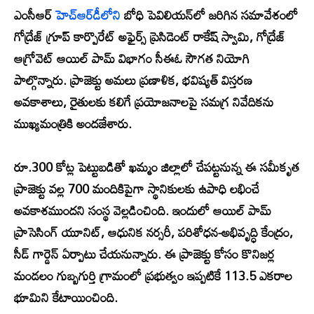
ఎంసీఆర్
హెచ్‌ఆర్‌డీలోని
బోధి పెవిలియన్‌లో జరిగిన సమావేశంలో
గోద్రేజ్ గ్రూప్ కార్పొరేట్ అఫైర్స్ ప్రెసిడెంట్ రాకేష్ స్వామి, గోద్రేజ్
ఆగ్రోవెట్ ఆయిల్ పామ్ విభాగం సీఈఓ సౌగత నియోగి
పాల్గొన్నారు. ప్రాజెక్టు అమలు ప్రణాళిక, భవిష్యత్ విస్తరణ
అవకాశాలు, రైతులకు కలిగే ప్రయోజనాలపై సమగ్ర నివేదికను
ముఖ్యమంత్రికి అందజేశారు.
రూ.300 కోట్ల పెట్టుబడితో ఖమ్మం జిల్లాలో చేపట్టనున్న ఈ సమీకృత
ప్రాజెక్టు వల్ల 700 మందికిపైగా స్థానికులకు ఉపాధి లభించే
అవకాశముందని సంస్థ వెల్లడించింది. ఇందులో ఆయిల్ పామ్
ప్రాసెసింగ్ యూనిట్, ఆధునిక నర్సరీ, పరిశోధన-అభివృద్ధి కేంద్రం,
సీడ్ గార్డెన్ ఏర్పాటు చేయనున్నారు. ఈ ప్రాజెక్టు కోసం కొనిజర్ల
మండలం గుబ్బగుర్తి గ్రామంలో ప్రభుత్వం ఇప్పటికే 113.5 ఎకరాల
భూమిని కేటాయించింది.