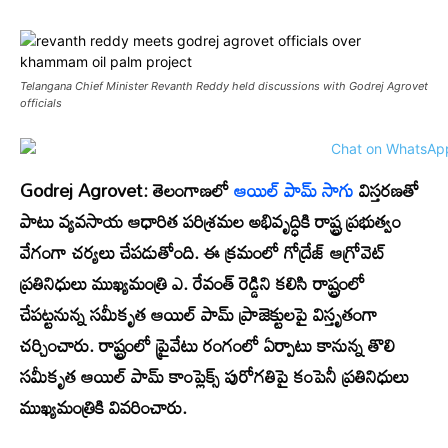
Telangana Chief Minister Revanth Reddy held discussions with Godrej Agrovet
officials
Godrej Agrovet:
తెలంగాణలో
ఆయిల్ పామ్ సాగు
విస్తరణతో
పాటు వ్యవసాయ ఆధారిత పరిశ్రమల అభివృద్ధికి రాష్ట్ర ప్రభుత్వం
వేగంగా చర్యలు చేపడుతోంది. ఈ క్రమంలో గోద్రేజ్ ఆగ్రోవెట్
ప్రతినిధులు ముఖ్యమంత్రి ఎ. రేవంత్ రెడ్డిని కలిసి రాష్ట్రంలో
చేపట్టనున్న సమీకృత ఆయిల్ పామ్ ప్రాజెక్టులపై విస్తృతంగా
చర్చించారు. రాష్ట్రంలో ప్రైవేటు రంగంలో ఏర్పాటు కానున్న తొలి
సమీకృత ఆయిల్ పామ్ కాంప్లెక్స్ పురోగతిపై కంపెనీ ప్రతినిధులు
ముఖ్యమంత్రికి వివరించారు.