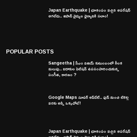
Japan Earthquake | భూకంపం వచ్చిన ఆపరేషన్
ఆగలేదు.. జపాన్ వైద్యుల ధైర్యానికి సలాం!
POPULAR POSTS
Sangeetha | సీఎం విజయ్ కుటుంబంలో కీలక
మలుపు.. విడాకుల పిటిషన్ ఉపసంహరించుకున్న
సంగీత, కారణం ?
Google Maps సూపర్ అప్‌డేట్.. ఫుడ్ నుంచి టికెట్ల
వరకు అన్నీ ఒక్కచోటే!
Japan Earthquake | భూకంపం వచ్చిన ఆపరేషన్
ఆగలేదు.. జపాన్ వైద్యుల ధైర్యానికి సలాం!