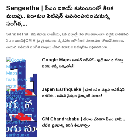
Sangeetha | సీఎం విజయ్ కుటుంబంలో కీలక
మలుపు.. విడాకుల పిటిషన్ ఉపసంహరించుకున్న
సంగీత,...
Sangeetha: తమిళనాడు రాజకీయ, సినీ వర్గాల్లో గత కొంతకాలంగా చర్చకు దారితీసిన
సీఎం విజయ్(CM Vijay) కుటుంబ వ్యవహారంలో కీలక పరిణామం చోటుచేసుకుంది.
ఆయన సతీమణి సంగీత దాఖలు చేసిన విడాకుల పిటిషన్‌ను అధికారికంగా...
Google Maps సూపర్ అప్‌డేట్.. ఫుడ్ నుంచి టికెట్ల
వరకు అన్నీ ఒక్కచోటే!
Japan Earthquake | భూకంపం వచ్చిన ఆపరేషన్
ఆగలేదు.. జపాన్ వైద్యుల ధైర్యానికి సలాం!
CM Chandrababu | చీరాల వేదికగా సీఎం హామీ..
చేనేత వైభవాన్ని తిరిగి తీసుకొస్తాం