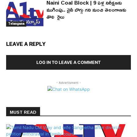
Naini Coal Block | 9 ఏళ్ల నిరీక్షణకు
ముగింపు.. నైనీ బొగ్గు గని నుంచి తెలంగాణకు
తొలి రైలు
Telangana
LEAVE A REPLY
LOG IN TO LEAVE A COMMENT
- Advertisment -
MUST READ