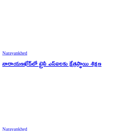
Narayankhed
నారాయణఖేడ్‌లో ట్రైనీ ఎస్ఐలకు క్షేత్రస్థాయి శిక్షణ
Narayankhed