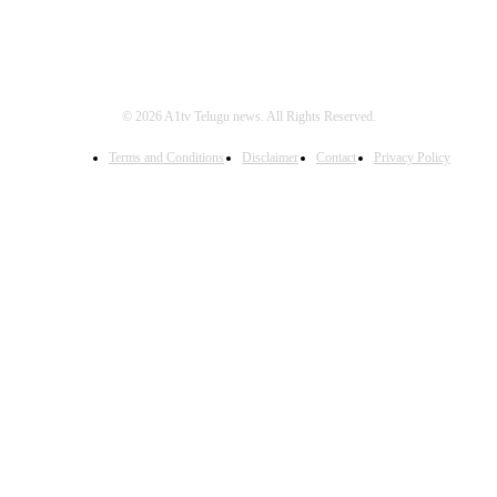
© 2026 A1tv Telugu news. All Rights Reserved.
Terms and Conditions
Disclaimer
Contact
Privacy Policy