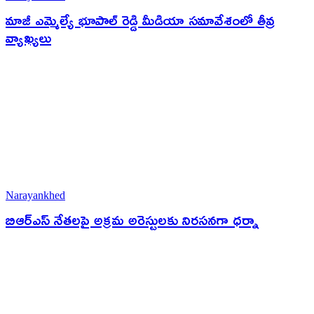
మాజీ ఎమ్మెల్యే భూపాల్ రెడ్డి మీడియా సమావేశంలో తీవ్ర
వ్యాఖ్యలు
Narayankhed
బిఆర్ఎస్ నేతలపై అక్రమ అరెస్టులకు నిరసనగా ధర్నా