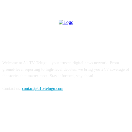
ABOUT US
Welcome to A1 TV Telugu—your trusted digital news network. From
ground-level reporting to high-level debates, we bring you 24/7 coverage of
the stories that matter most. Stay informed, stay ahead.
Contact us:
contact@a1tvtelugu.com
FOLLOW US