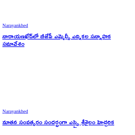
Narayankhed
నారాయణఖేడ్‌లో బీజేపీ ఎమ్మెల్సీ ఎన్నికల సన్నాహక
సమావేశం
Narayankhed
నూతన సంవత్సరం సందర్భంగా ఎస్సై శ్రీశైలం హెచ్చరిక