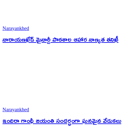
Narayankhed
నారాయణఖేడ్ మైనార్టీ పాఠశాల ఆహార నాణ్యత తనిఖీ
Narayankhed
ఇందిరా గాంధీ జయంతి సందర్భంగా ఘనమైన వేడుకలు