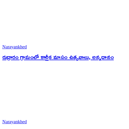
Narayankhed
రుద్రారం గ్రామంలో కార్తీక మాసం ఉత్సవాలు, అన్నదానం
Narayankhed