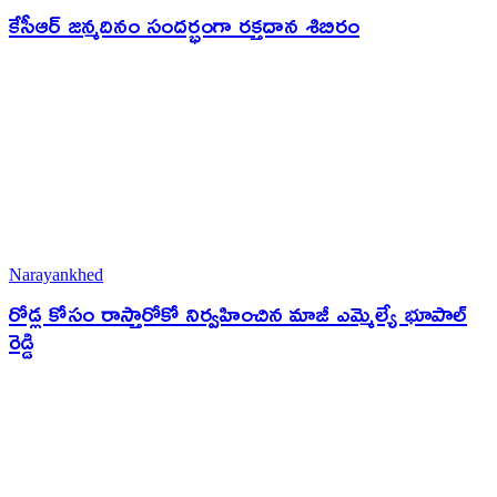
కేసీఆర్ జన్మదినం సందర్భంగా రక్తదాన శిబిరం
Narayankhed
రోడ్ల కోసం రాస్తారోకో నిర్వహించిన మాజీ ఎమ్మెల్యే భూపాల్
రెడ్డి