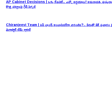
AP Cabinet Decisions | ఒక్క కేబినెట్.. ఎన్నో నిర్ణయాలు! అమరావతి, పుష్కరా
కొత్త చట్టాలపై గ్రీన్ సిగ్నల్
Chiranjeevi Team | ఏపీ బ్రాండ్ అంబాసిడర్‌గా చిరంజీవి?.. పేరుతో ఫేక్ ప్రచారం ప
మెగాస్టార్ టీమ్ క్లారిటీ
EDITOR PICKS
UPI digital payment | UPI వినియోగదారులకు అలర్ట్.. కేంద్రం కొత్త నిర్ణయం ఇద
Hyderabad Rain Alert | తెలంగాణలో మళ్లీ వర్షాల జోరు.. ఎక్కడెక్కడ వాన
పడనుందంటే?
AP Cabinet Decisions | ఒక్క కేబినెట్.. ఎన్నో నిర్ణయాలు! అమరావతి, పుష్కరా
కొత్త చట్టాలపై గ్రీన్ సిగ్నల్
POPULAR POSTS