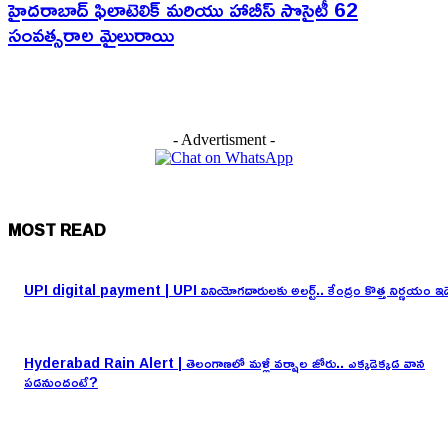
హైదరాబాద్ ఫిలాటెలిక్ మరియు హాబీస్ సొసైటీ 62
సంవత్సరాల మైలురాయి
- Advertisment -
MOST READ
UPI digital payment | UPI వినియోగదారులకు అలర్ట్.. కేంద్రం కొత్త నిర్ణయం ఇద
Hyderabad Rain Alert | తెలంగాణలో మళ్లీ వర్షాల జోరు.. ఎక్కడెక్కడ వాన
పడనుందంటే?