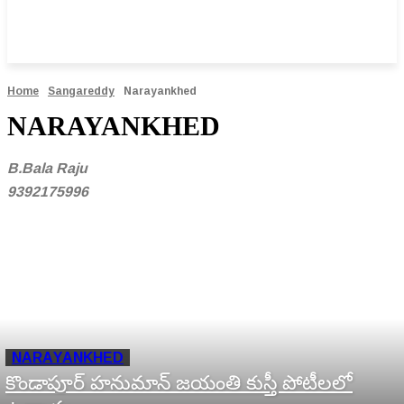
Home
Sangareddy
Narayankhed
NARAYANKHED
B.Bala Raju
9392175996
NARAYANKHED
కొండాపూర్ హనుమాన్ జయంతి కుస్తీ పోటీలలో