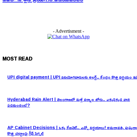
- Advertisment -
MOST READ
UPI digital payment | UPI వినియోగదారులకు అలర్ట్.. కేంద్రం కొత్త నిర్ణయం ఇద
Hyderabad Rain Alert | తెలంగాణలో మళ్లీ వర్షాల జోరు.. ఎక్కడెక్కడ వాన
పడనుందంటే?
AP Cabinet Decisions | ఒక్క కేబినెట్.. ఎన్నో నిర్ణయాలు! అమరావతి, పుష్కరా
కొత్త చట్టాలపై గ్రీన్ సిగ్నల్