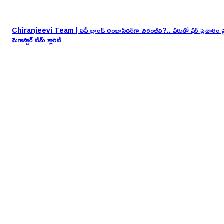
Chiranjeevi Team | ఏపీ బ్రాండ్ అంబాసిడర్‌గా చిరంజీవి?.. పేరుతో ఫేక్ ప్రచారం ప
మెగాస్టార్ టీమ్ క్లారిటీ
EDITOR PICKS
UPI digital payment | UPI వినియోగదారులకు అలర్ట్.. కేంద్రం కొత్త నిర్ణయం ఇద
Hyderabad Rain Alert | తెలంగాణలో మళ్లీ వర్షాల జోరు.. ఎక్కడెక్కడ వాన
పడనుందంటే?
AP Cabinet Decisions | ఒక్క కేబినెట్.. ఎన్నో నిర్ణయాలు! అమరావతి, పుష్కరా
కొత్త చట్టాలపై గ్రీన్ సిగ్నల్
POPULAR POSTS