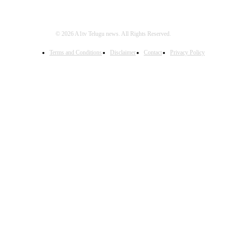
© 2026 A1tv Telugu news. All Rights Reserved.
Terms and Conditions
Disclaimer
Contact
Privacy Policy