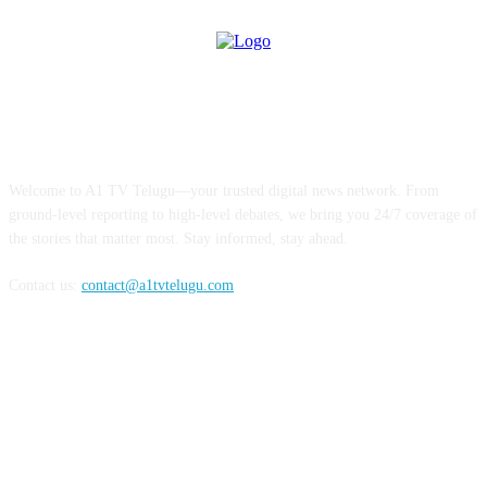
ABOUT US
Welcome to A1 TV Telugu—your trusted digital news network. From
ground-level reporting to high-level debates, we bring you 24/7 coverage of
the stories that matter most. Stay informed, stay ahead.
Contact us:
contact@a1tvtelugu.com
FOLLOW US