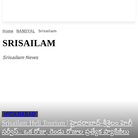
Home
NANDYAL
Srisailam
SRISAILAM
Srisailam News
HYDERABAD
Srisailam Heli Tourism | హైదరాబాద్-శ్రీశైలం హెలీ
సర్వీస్.. ఒక రోజు, రెండు రోజుల ప్రత్యేక ప్యాకేజీలు