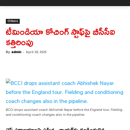
Others
టీమిండియా కోచింగ్ స్టాఫ్‌పై బీసీసీఐ
కత్తిరింపు
By
admin
-
April 18, 2025
BCCI drops assistant coach Abhishek Nayar before the England tour. Fielding
and conditioning coach changes also in the pipeline.
టెస్ట్ పరాజయాలపై సమీక్ష.. నాయర్‌కు తలకిందులైన