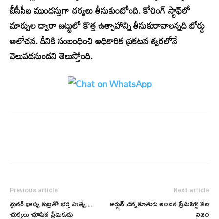
బీసీసీఐ ముందస్తుగా చర్యలు తీసుకుంటోంది. కోచింగ్ స్టాఫ్‌లో
మార్పుల ద్వారా జట్టులో కొత్త ఉత్సాహాన్ని తీసుకురావాలన్నది బోర్డు
ఆలోచన. దీనికి సంబంధించి అధికారిక ప్రకటన త్వరలోనే
వెలువడనుందని తెలుస్తోంది.
Previous article
Next article
మైనర్ భార్య కుట్రతో భర్త హత్య…
అర్జున్ చిన్నకూతురు అంజన ప్రేమపెళ్లి కల
చుక్కలు చూపిన ప్రేమికుడు
నిజం