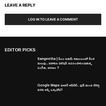
LEAVE A REPLY
LOG IN TO LEAVE A COMMENT
EDITOR PICKS
Sangeetha | సీఎం విజయ్ కుటుంబంలో కీలక
మలుపు.. విడాకుల పిటిషన్ ఉపసంహరించుకున్న
సంగీత, కారణం ?
Google Maps సూపర్ అప్‌డేట్.. ఫుడ్ నుంచి టికెట్ల
వరకు అన్నీ ఒక్కచోటే!