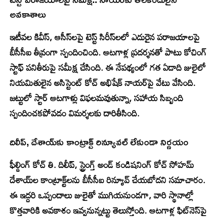
అవకాశాలు
ఇటీవల కివీస్‌, ఆసీస్‌లపై టెస్ట్ సిరీస్‌లలో ఎదురైన పరాజయాలపై
బీసీసీఐ తీవ్రంగా స్పందించింది. ఆటగాళ్ల ప్రదర్శనతో పాటు కోచింగ్
స్టాఫ్ పనితీరుపై సమీక్ష చేసింది. ఈ నేపథ్యంలో గత ఏడాది జులైలో
నియమితులైన అసిస్టెంట్ కోచ్ అభిషేక్ నాయర్‌పై వేటు వేసింది.
జట్టులో స్టార్ ఆటగాళ్లు విఫలమవుతున్నా, సహాయ సిబ్బంది
స్పందించకపోవడం విమర్శలకు దారితీసింది.
దిలీప్, దేశాయ్‌కు కాంట్రాక్ట్ రిన్యూవల్ లేకుండా నిర్ణయం
ఫీల్డింగ్ కోచ్ తి. దిలీప్‌, స్ట్రెంగ్త్ అండ్ కండిషనింగ్ కోచ్ సోహమ్
దేశాయ్‌ల కాంట్రాక్ట్‌లను బీసీసీఐ రిన్యూవ్ చేయబోదని సమాచారం.
ఈ ఇద్దరి ఒప్పందాలు జులైతో ముగియనుండగా, వారి స్థానాల్లో
కొత్తవారికి అవకాశం ఇవ్వనున్నట్టు తెలుస్తోంది. ఆటగాళ్ల ఫిట్‌నెస్‌పై