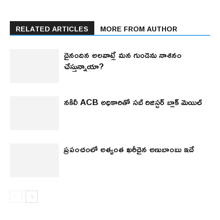
RELATED ARTICLES
MORE FROM AUTHOR
దైనందిన అలవాట్లే మన గుండెను నాశనం
చేస్తున్నాయా?
నకిలీ ACB అధికారితో సబ్ రిజిస్టర్ బ్లాక్ మెయిల్
ప్రపంచంలో అత్యంత ఖరీదైన అణుబాంబు ఇదే