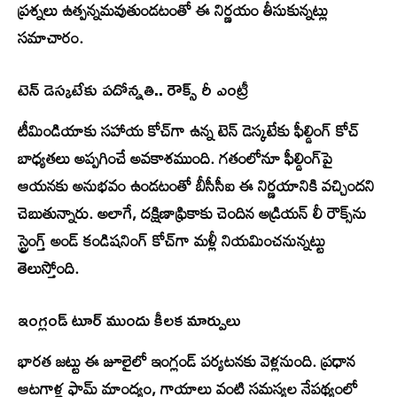
ప్రశ్నలు ఉత్పన్నమవుతుండటంతో ఈ నిర్ణయం తీసుకున్నట్లు
సమాచారం.
టెన్ డెస్కటేకు పదోన్నతి.. రౌక్స్ రీ ఎంట్రీ
టీమిండియాకు సహాయ కోచ్‌గా ఉన్న టెన్ డెస్కటేకు ఫీల్డింగ్ కోచ్
బాధ్యతలు అప్పగించే అవకాశముంది. గతంలోనూ ఫీల్డింగ్‌పై
ఆయనకు అనుభవం ఉండటంతో బీసీసీఐ ఈ నిర్ణయానికి వచ్చిందని
చెబుతున్నారు. అలాగే, దక్షిణాఫ్రికాకు చెందిన అడ్రియన్ లీ రౌక్స్‌ను
స్ట్రెంగ్త్ అండ్ కండిషనింగ్ కోచ్‌గా మళ్లీ నియమించనున్నట్టు
తెలుస్తోంది.
ఇంగ్లండ్ టూర్ ముందు కీలక మార్పులు
భారత జట్టు ఈ జూలైలో ఇంగ్లండ్ పర్యటనకు వెళ్లనుంది. ప్రధాన
ఆటగాళ్ల ఫామ్‌ మాంద్యం, గాయాలు వంటి సమస్యల నేపథ్యంలో