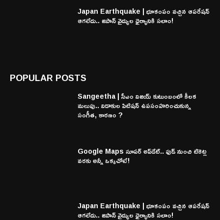
Japan Earthquake | భూకంపం వచ్చిన ఆపరేషన్
ఆగలేదు.. జపాన్ వైద్యుల ధైర్యానికి సలాం!
POPULAR POSTS
Sangeetha | సీఎం విజయ్ కుటుంబంలో కీలక
మలుపు.. విడాకుల పిటిషన్ ఉపసంహరించుకున్న
సంగీత, కారణం ?
Google Maps సూపర్ అప్‌డేట్.. ఫుడ్ నుంచి టికెట్ల
వరకు అన్నీ ఒక్కచోటే!
Japan Earthquake | భూకంపం వచ్చిన ఆపరేషన్
ఆగలేదు.. జపాన్ వైద్యుల ధైర్యానికి సలాం!