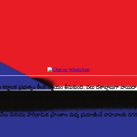
కు కర్ణాటక ప్రభుత్వం కీలక నిర్ణయం తీసుకుంది. పలు దశాబ్దాలుగా వాయిదా 
ిడార్‌ను 117 కిలోమీటర్ల మేర నిర్మించేందుకు రూ.10,000 కోట్ల అంచనా వ్య
హైవేలు మరియు పారిశ్రామిక ప్రాంతాల మధ్య ప్రయాణించే వాహనాలకు నగరంలో