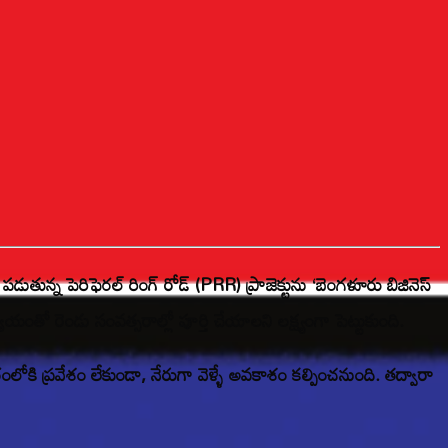
పడుతున్న పెరిఫెరల్ రింగ్ రోడ్ (PRR) ప్రాజెక్టును ‘బెంగళూరు బిజినెస్
యంతో రెండు సంవత్సరాల్లో పూర్తి చేయాలని లక్ష్యంగా పెట్టుకుంది.
కి ప్రవేశం లేకుండా, నేరుగా వెళ్ళే అవకాశం కల్పించనుంది. తద్వారా