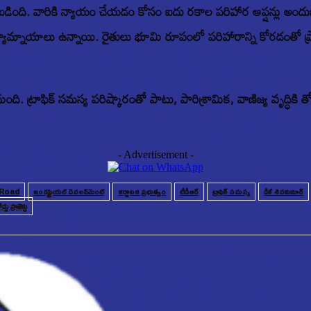
. వారికి న్యాయం చేయడం కోసం ఐదు రకాల పరిహార ఆప్షన్లు అందుబాటు
ప్రత్యామ్నాయాలు ఉన్నాయి. రైతులు భూమి రూపంలో పరిహారాన్ని కోరడంతో ప్ర
ట్రాఫిక్ సమస్య పరిష్కారంతో పాటు, పారిశ్రామిక, వాణిజ్య వృద్ధికి తోడ్ప
- Advertisement -
 Road
ఇండస్ట్రియల్ డెవలప్‌మెంట్
కర్ణాటక ప్రభుత్వం
టీడీఆర్
ట్రాఫిక్ సమస్య
డీకే శివకుమార్
డ్డు ప్రాజెక్టు