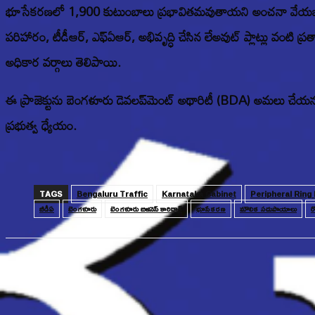
భూసేకరణలో 1,900 కుటుంబాలు ప్రభావితమవుతాయని అంచనా వేయబడింది
పరిహారం, టీడీఆర్, ఎఫ్ఏఆర్, అభివృద్ధి చేసిన లేఅవుట్ ప్లాట్లు వంటి 
అధికార వర్గాలు తెలిపాయి.
ఈ ప్రాజెక్టును బెంగళూరు డెవలప్‌మెంట్ అథారిటీ (BDA) అమలు చేయనుంది. 
ప్రభుత్వ ధ్యేయం.
TAGS
Bengaluru Traffic
Karnataka Cabinet
Peripheral Ring
బీడీఏ
బెంగళూరు
బెంగళూరు బిజినెస్ కారిడార్
భూసేకరణ
మౌలిక సదుపాయాలు
రో
Share