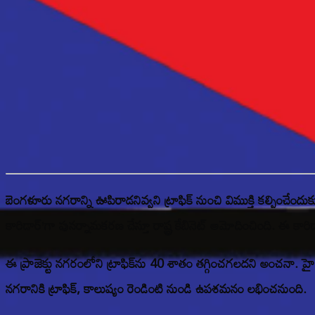
బెంగళూరు నగరాన్ని ఊపిరాడనివ్వని ట్రాఫిక్ నుంచి విముక్తి కల్పించేందు
కారిడార్’గా పునర్నామకరణ చేస్తూ రాష్ట్ర కేబినెట్ ఆమోదించింది. ఈ కార
ఈ ప్రాజెక్టు నగరంలోని ట్రాఫిక్‌ను 40 శాతం తగ్గించగలదని అంచనా. 
నగరానికి ట్రాఫిక్, కాలుష్యం రెండింటి నుండి ఉపశమనం లభించనుంది.