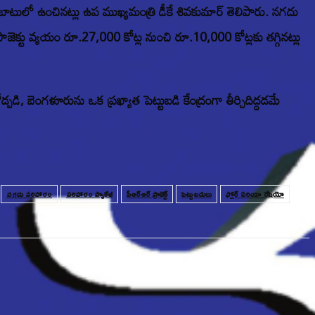
లో ఉంచినట్లు ఉప ముఖ్యమంత్రి డీకే శివకుమార్ తెలిపారు. నగదు
ాజెక్టు వ్యయం రూ.27,000 కోట్ల నుంచి రూ.10,000 కోట్లకు తగ్గినట్లు
డి, బెంగళూరును ఒక ప్రఖ్యాత పెట్టుబడి కేంద్రంగా తీర్చిదిద్దడమే
నగదు పరిహారం
పరిహారం ప్యాకేజీ
పీఆర్ఆర్ ప్రాజెక్ట్
పెట్టుబడులు
ఫ్లోర్ ఏరియా రేషియో