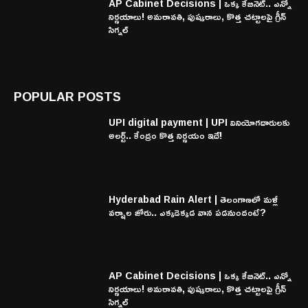
AP Cabinet Decisions | ఒక్క కేబినెట్.. ఎన్నో
నిర్ణయాలు! అమరావతి, పుష్కరాలు, కొత్త చట్టాలపై గ్రీన్
సిగ్నల్
POPULAR POSTS
UPI digital payment | UPI వినియోగదారులకు
అలర్ట్.. కేంద్రం కొత్త నిర్ణయం ఇదే!
Hyderabad Rain Alert | తెలంగాణలో మళ్లీ
వర్షాల జోరు.. ఎక్కడెక్కడ వాన పడనుందంటే?
AP Cabinet Decisions | ఒక్క కేబినెట్.. ఎన్నో
నిర్ణయాలు! అమరావతి, పుష్కరాలు, కొత్త చట్టాలపై గ్రీన్
సిగ్నల్