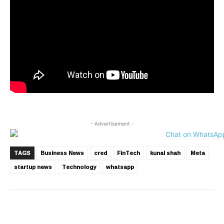
- Advertisement -
TAGS
Business News
cred
FinTech
kunal shah
Meta
startup news
Technology
whatsapp