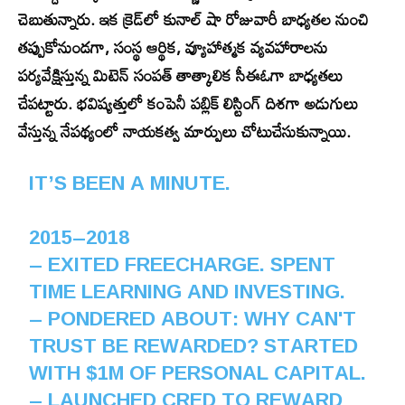
చెబుతున్నారు. ఇక క్రెడ్‌లో కునాల్ షా రోజువారీ బాధ్యతల నుంచి
తప్పుకోనుండగా, సంస్థ ఆర్థిక, వ్యూహాత్మక వ్యవహారాలను
పర్యవేక్షిస్తున్న మిటెన్ సంపత్ తాత్కాలిక సీఈఓగా బాధ్యతలు
చేపట్టారు. భవిష్యత్తులో కంపెనీ పబ్లిక్ లిస్టింగ్ దిశగా అడుగులు
వేస్తున్న నేపథ్యంలో నాయకత్వ మార్పులు చోటుచేసుకున్నాయి.
IT’S BEEN A MINUTE.
2015–2018
– EXITED FREECHARGE. SPENT
TIME LEARNING AND INVESTING.
– PONDERED ABOUT: WHY CAN'T
TRUST BE REWARDED? STARTED
WITH $1M OF PERSONAL CAPITAL.
– LAUNCHED CRED TO REWARD