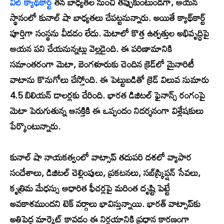
విల్ క్యాథ్‌కార్ట్
తన బాధ్యతల నుంచి తప్పుకుంటుండగా, ఆయన
స్థానంలో కునాల్ షా బాధ్యతలు చేపట్టనున్నారు. అయితే క్యాథ్‌కార్ట్
పూర్తిగా సంస్థను వీడడం లేదు. మెటాలో కొత్త ఉత్పత్తుల అభివృద్ధిపై
ఆయన పని చేయనున్నట్లు వెల్లడైంది. ఈ పరిణామానికి
సమాంతరంగా మెటా, బెంగళూరుకు చెందిన క్రెడ్‌లో మైనారిటీ
వాటాను కొనుగోలు చేస్తోంది. ఈ పెట్టుబడితో క్రెడ్ విలువ సుమారు
4.5 బిలియన్ డాలర్లకు చేరింది. భారత డిజిటల్ ఫైనాన్స్ రంగంపై
మెటా పెరుగుతున్న ఆసక్తికి ఈ ఒప్పందం నిదర్శనంగా విశ్లేషకులు
పేర్కొంటున్నారు.
కునాల్ షా నాయకత్వంలో వాట్సాప్ తదుపరి దశలో వ్యాపార
సందేశాలు, డిజిటల్ చెల్లింపులు, ప్రకటనలు, సబ్‌స్క్రిప్షన్ సేవలు,
కృత్రిమ మేధస్సు ఆధారిత ఫీచర్లపై మరింత దృష్టి పెట్టే
అవకాశముందని టెక్ వర్గాలు భావిస్తున్నాయి. భారత్ వాట్సాప్‌కు
అతిపెద్ద మార్కెట్ కావడం ఈ నిర్ణయానికి ప్రధాన కారణంగా