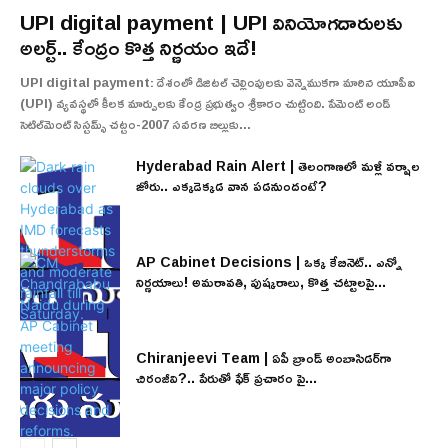
UPI digital payment | UPI వినియోగదారులకు
అలర్ట్.. కేంద్రం కొత్త నిర్ణయం ఇదే!
UPI digital payment: దేశంలో డిజిటల్ చెల్లింపులకు వెన్నెముకగా మారిన యూపీఐ
(UPI) వ్యవస్థలో కీలక మార్పులకు కేంద్ర ప్రభుత్వం శ్రీకారం చుట్టింది. పేమెంట్ అండ్
సెటిల్‌మెంట్ సిస్టమ్స్ చట్టం-2007 సవరణ బిల్లుకు...
Hyderabad Rain Alert | తెలంగాణలో మళ్లీ వర్షాల
జోరు.. ఎక్కడెక్కడ వాన పడనుందంటే?
AP Cabinet Decisions | ఒక్క కేబినెట్.. ఎన్నో
నిర్ణయాలు! అమరావతి, పుష్కరాలు, కొత్త చట్టాలపై...
Chiranjeevi Team | ఏపీ బ్రాండ్ అంబాసిడర్‌గా
చిరంజీవి?.. పేరుతో ఫేక్ ప్రచారం పై...