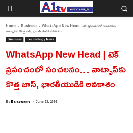
Home
Business
WhatsApp New Head | టెక్ ప్రపంచంలో సంచలనం…
వాట్సాప్‌కు కొత్త బాస్, భారతీయుడికి అవకాశం
Business
Technology News
WhatsApp New Head | టెక్
ప్రపంచంలో సంచలనం… వాట్సాప్‌కు
కొత్త బాస్, భారతీయుడికి అవకాశం
-
By
Bajaswamy
June 23, 2026