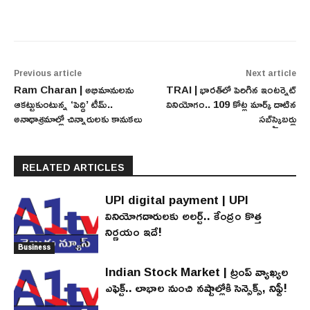
Previous article
Next article
Ram Charan | అభిమానులను
TRAI | భారత్‌లో పెరిగిన ఇంటర్నెట్
ఆకట్టుకుంటున్న ‘పెద్ది’ టీమ్..
వినియోగం.. 109 కోట్ల మార్క్ దాటిన
అనాథాశ్రమాల్లో చిన్నారులకు కానుకలు
సబ్‌స్క్రైబర్లు
RELATED ARTICLES
UPI digital payment | UPI
వినియోగదారులకు అలర్ట్.. కేంద్రం కొత్త
నిర్ణయం ఇదే!
Business
Indian Stock Market | ట్రంప్ వ్యాఖ్యల
ఎఫెక్ట్.. లాభాల నుంచి నష్టాల్లోకి సెన్సెక్స్, నిఫ్టీ!