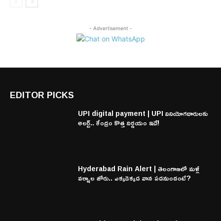
- Advertisement -
EDITOR PICKS
UPI digital payment | UPI వినియోగదారులకు
అలర్ట్.. కేంద్రం కొత్త నిర్ణయం ఇదే!
Hyderabad Rain Alert | తెలంగాణలో మళ్లీ
వర్షాల జోరు.. ఎక్కడెక్కడ వాన పడనుందంటే?