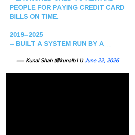
PEOPLE FOR PAYING CREDIT CARD
BILLS ON TIME.
2019–2025
– BUILT A SYSTEM RUN BY A…
— Kunal Shah (@kunalb11)
June 22, 2026