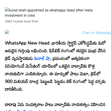
CRED founder Kunal Shah
WhatsApp New Head:
భారతీయ స్టార్టప్ ఎకోసిస్టమ్‌కు మరో
అరుదైన గుర్తింపు లభించింది. ఫిన్‌టెక్ రంగంలో తనదైన ముద్ర వేసిన
క్రెడ్ వ్యవస్థాపకుడు
కునాల్ షా
, ప్రపంచంలో అత్యధికంగా
వినియోగించే మెసేజింగ్ యాప్‌లలో ఒకటైన వాట్సాప్‌కు కొత్త
నాయకుడిగా ఎంపికయ్యారు. ఈ మార్పుతో పాటు మెటా, క్రెడ్‌లో
900 మిలియన్ డాలర్ల పెట్టుబడి పెట్టడం టెక్ రంగంలో పెద్ద చర్చకు
దారితీసింది.
దాదాపు ఏడు సంవత్సరాల పాటు వాట్సాప్‌కు నాయకత్వం వహించిన