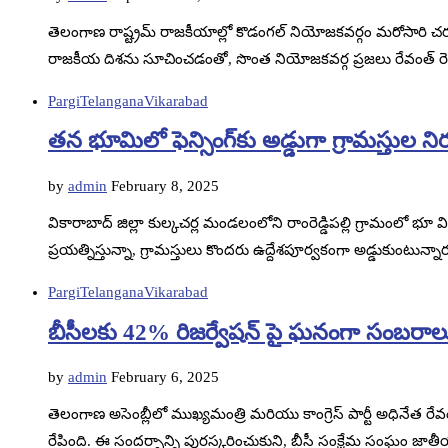
తెలంగాణ రాష్ట్రమ్ రాజకీయాల్లో కొడంగల్ నియోజకవర్గం మరోసారి చర్చ
రాజకీయ దిశను సూచించడంతో, సొంత నియోజకవర్గ ప్రజలు రేవంత్ రెడ్డిప
Pargi
Telangana
Vikarabad
తన భూమిలో ఫెన్సింగ్‌కు అడ్డుగా గ్రామస్తుల న
by
admin
February 8, 2025
వికారాబాద్ జిల్లా కుల్కచర్ల మండలంలోని రాంరెడ్డిపల్లి గ్రామంలో 
ప్రయత్నిస్తున్నా, గ్రామస్తులు కొందరు ఉద్దేశపూర్వకంగా అడ్డుకుం
Pargi
Telangana
Vikarabad
బీసీలకు 42% రిజర్వేషన్ పై ఘనంగా సంబరాల
by
admin
February 6, 2025
తెలంగాణ అసెంబ్లీలో ముఖ్యమంత్రి మరియు కాంగ్రెస్ పార్టీ అధినేత రే
రేపింది. ఈ సందర్భాన్ని పురస్కరించుకుని, బీసీ సంక్షేమ సంఘం జ