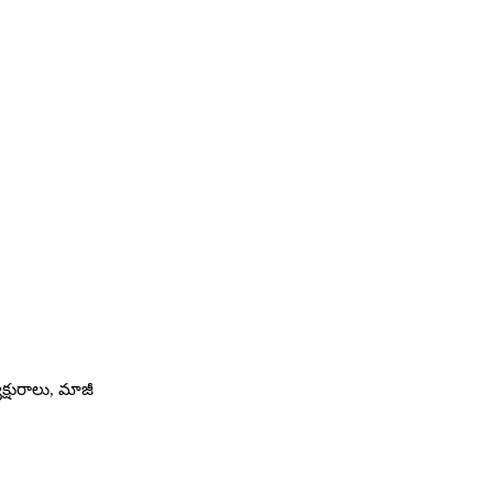
క్షురాలు, మాజీ