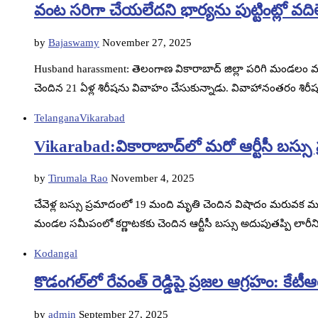
వంట సరిగా చేయలేదని భార్యను పుట్టింట్లో వద
by
Bajaswamy
November 27, 2025
Husband harassment: తెలంగాణ వికారాబాద్ జిల్లా పరిగి మండలం మల
చెందిన 21 ఏళ్ల శిరీషను వివాహం చేసుకున్నాడు. వివాహానంతరం శిర
Telangana
Vikarabad
Vikarabad:వికారాబాద్‌లో మరో ఆర్టీసీ బస్సు ప
by
Tirumala Rao
November 4, 2025
చేవెళ్ల బస్సు ప్రమాదంలో 19 మంది మృతి చెందిన విషాదం మరువక ముందే
మండల సమీపంలో కర్ణాటకకు చెందిన ఆర్టీసీ బస్సు అదుపుతప్పి లారీని 
Kodangal
కొడంగల్‌లో రేవంత్ రెడ్డిపై ప్రజల ఆగ్రహం: కేటీఆ
by
admin
September 27, 2025