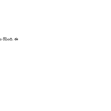
ం రేపింది. ఈ