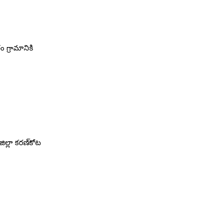
 గ్రామానికి
ల్లా కరణ్‌కోట