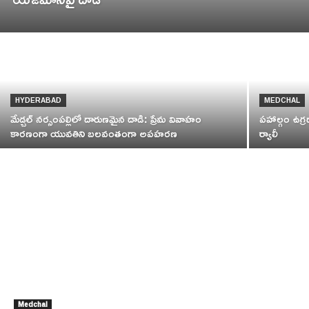
HYDERABAD
MEDCHAL
మేడ్చల్‌ నర్సంపల్లిలో దారుణమైన దాడి: ప్రేమ వివాహం
పహాల్గం ఉగ్ర
కారణంగా యువతిని బలవంతంగా అపహరణ
ర్యాలీ
Medchal