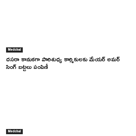
Medchal
దసరా కానుకగా పారిశుధ్య కార్మికులకు మేయర్ అమర్
సింగ్ బట్టలు పంపిణీ
Medchal