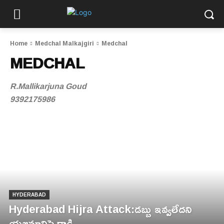
Home
Medchal Malkajgiri
Medchal
MEDCHAL
R.Mallikarjuna Goud
9392175986
HYDERABAD
Hyderabad Hijra Attack:డబ్బు ఇవ్వలేదని
యజమానిపై దాడి