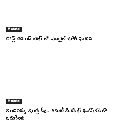
Medchal
ఈస్ట్ ఆనంద్ బాగ్ లో మొబైల్ చోరీ ఘటన
Medchal
ఇందిరమ్మ ఇండ్ల స్కీం కమిటీ మీటింగ్ ఘట్కేసర్‌లో
జరుగింది