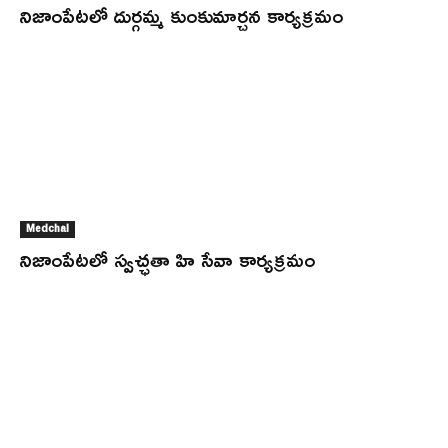
నిజాంపేటలో దుర్గమ్మ కుంకుమార్చన కార్యక్రమం
Medchal
నిజాంపేటలో స్వచ్ఛతా హి సేవా కార్యక్రమం