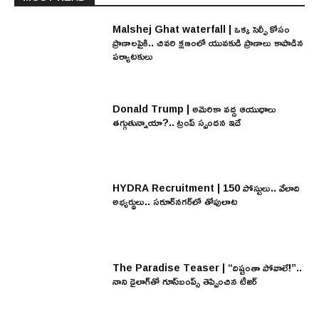
Malshej Ghat waterfall | ఒక్క సెల్ఫీ కోసం
ప్రాణాలపైకి.. చివరి క్షణంలో యువకుడి ప్రాణాలు కాపాడిన
పర్యాటకులు
Donald Trump | అమెరికా వద్ద ఆయుధాలు
తగ్గుతున్నాయా?.. ట్రంప్ స్పందన ఇదే
HYDRA Recruitment | 150 పోస్టులు.. వేలాది
అభ్యర్థులు.. సరూర్‌నగర్‌లో తోపులాట
The Paradise Teaser | “దిష్టంతా పోవాలే!”..
నాని డైలాగ్‌తో గూస్‌బంప్స్ తెప్పించిన టీజర్