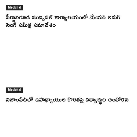
Medchal
పీర్జాదిగూడ మున్సిపల్ కార్యాలయంలో మేయర్ అమర్
సింగ్ సమీక్ష సమావేశం
Medchal
నిజాంపేటలో ఉపాధ్యాయుల కొరతపై విద్యార్థుల ఆందోళన