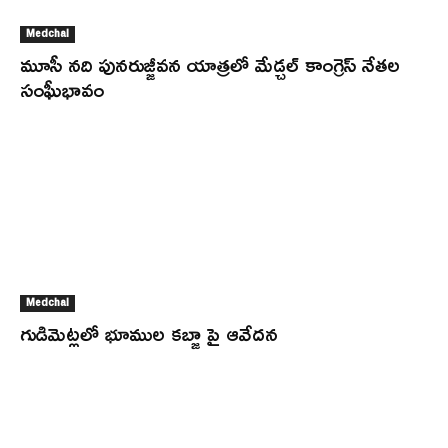
Medchal
మూసీ నది పునరుజ్జీవన యాత్రలో మేడ్చల్ కాంగ్రెస్ నేతల
సంఘీభావం
Medchal
గుడిమెట్లలో భూముల కబ్జా పై ఆవేదన