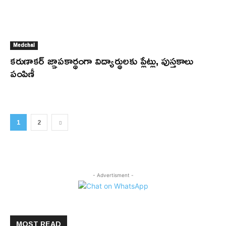
Medchal
కరుణాకర్ జ్ఞాపకార్థంగా విద్యార్థులకు ప్లేట్లు, పుస్తకాలు
పంపిణీ
1
2
- Advertisment -
MOST READ