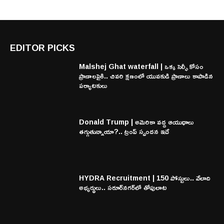
EDITOR PICKS
Malshej Ghat waterfall | ఒక్క సెల్ఫీ కోసం
ప్రాణాలపైకి.. చివరి క్షణంలో యువకుడి ప్రాణాలు కాపాడిన
పర్యాటకులు
Donald Trump | అమెరికా వద్ద ఆయుధాలు
తగ్గుతున్నాయా?.. ట్రంప్ స్పందన ఇదే
HYDRA Recruitment | 150 పోస్టులు.. వేలాది
అభ్యర్థులు.. సరూర్‌నగర్‌లో తోపులాట