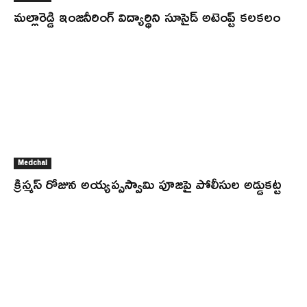
మల్లారెడ్డి ఇంజనీరింగ్ విద్యార్థిని సూసైడ్ అటెంప్ట్ కలకలం
Medchal
క్రిస్మస్ రోజున అయ్యప్పస్వామి పూజపై పోలీసుల అడ్డుకట్ట