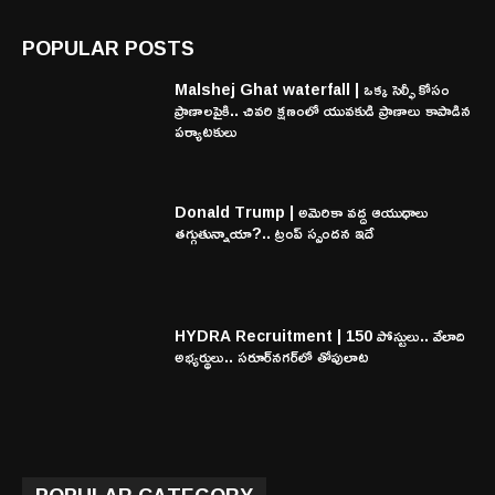
POPULAR POSTS
Malshej Ghat waterfall | ఒక్క సెల్ఫీ కోసం
ప్రాణాలపైకి.. చివరి క్షణంలో యువకుడి ప్రాణాలు కాపాడిన
పర్యాటకులు
Donald Trump | అమెరికా వద్ద ఆయుధాలు
తగ్గుతున్నాయా?.. ట్రంప్ స్పందన ఇదే
HYDRA Recruitment | 150 పోస్టులు.. వేలాది
అభ్యర్థులు.. సరూర్‌నగర్‌లో తోపులాట
POPULAR CATEGORY