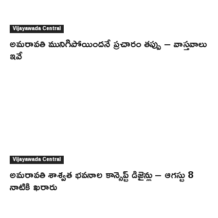
Vijayawada Central
అమరావతి మునిగిపోయిందనే ప్రచారం తప్పు – వాస్తవాలు
ఇవే
Vijayawada Central
అమరావతి శాశ్వత భవనాల కాన్సెప్ట్ డిజైన్లు – ఆగస్టు 8
నాటికి ఖరారు