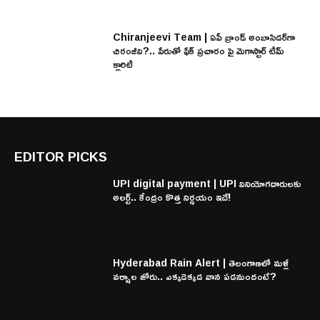
Chiranjeevi Team | ఏపీ బ్రాండ్ అంబాసిడర్‌గా
చిరంజీవి?.. పేరుతో ఫేక్ ప్రచారం పై మెగాస్టార్ టీమ్
క్లారిటీ
EDITOR PICKS
UPI digital payment | UPI వినియోగదారులకు
అలర్ట్.. కేంద్రం కొత్త నిర్ణయం ఇదే!
Hyderabad Rain Alert | తెలంగాణలో మళ్లీ
వర్షాల జోరు.. ఎక్కడెక్కడ వాన పడనుందంటే?