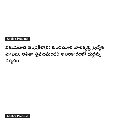
Andhra Pradesh
విజయవాడ ఇంద్రకీలాద్రి: నందమూరి బాలకృష్ణ ప్రత్యేక
పూజలు, లలితా త్రిపురసుందరీ అలంకారంలో దుర్గమ్మ
దర్శనం
Andhra Pradesh