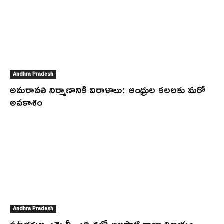
Andhra Pradesh
అమరావతి నిర్మాణానికి విరాళాలు: ఆంధ్రుల కలలకు మరో
అవకాశం
Andhra Pradesh