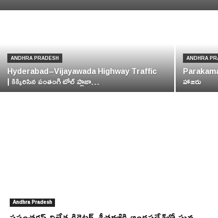
ANDHRA PRADESH
ANDHRA PR
Hyderabad–Vijayawada Highway Traffic
Parakamani 
| కిక్కిరిసిన పంతంగి టోల్ ప్లాజా…
హాజరు
Andhra Pradesh
ప్రపంచకప్‌ విజేత క్రికెటర్‌ శ్రీచరణికి ఆంధ్రప్రదేశ్‌లో ఘన