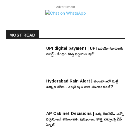
- Advertisment -
MOST READ
UPI digital payment | UPI వినియోగదారులకు
అలర్ట్.. కేంద్రం కొత్త నిర్ణయం ఇదే!
Hyderabad Rain Alert | తెలంగాణలో మళ్లీ
వర్షాల జోరు.. ఎక్కడెక్కడ వాన పడనుందంటే?
AP Cabinet Decisions | ఒక్క కేబినెట్.. ఎన్నో
నిర్ణయాలు! అమరావతి, పుష్కరాలు, కొత్త చట్టాలపై గ్రీన్
సిగ్నల్