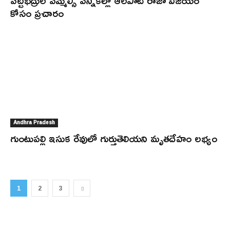
పట్టభద్రుల ఎమ్మెల్సీ ఎన్నికల్లో ఆలపాటి రాజా విజయం
కోసం ప్రచారం
Andhra Pradesh
గుంటుపల్లి ఇసుక రేవులో గుర్తుతెలియని మృతదేహం లభ్యం
1
2
3