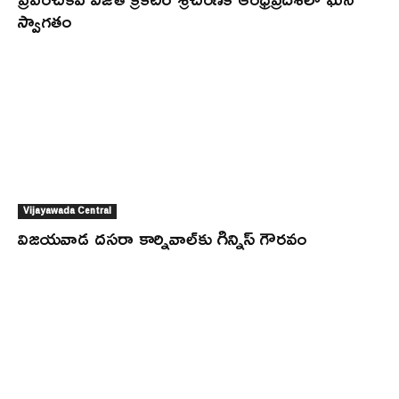
స్వాగతం
Vijayawada Central
విజయవాడ దసరా కార్నివాల్‌కు గిన్నిస్ గౌరవం