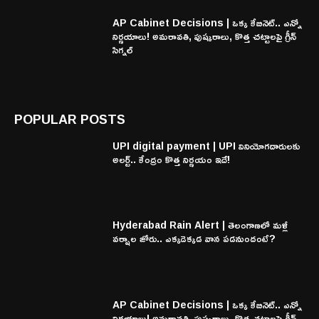
AP Cabinet Decisions | ఒక్క కేబినెట్.. ఎన్నో
నిర్ణయాలు! అమరావతి, పుష్కరాలు, కొత్త చట్టాలపై గ్రీన్
సిగ్నల్
POPULAR POSTS
UPI digital payment | UPI వినియోగదారులకు
అలర్ట్.. కేంద్రం కొత్త నిర్ణయం ఇదే!
Hyderabad Rain Alert | తెలంగాణలో మళ్లీ
వర్షాల జోరు.. ఎక్కడెక్కడ వాన పడనుందంటే?
AP Cabinet Decisions | ఒక్క కేబినెట్.. ఎన్నో
నిర్ణయాలు! అమరావతి, పుష్కరాలు, కొత్త చట్టాలపై గ్రీన్