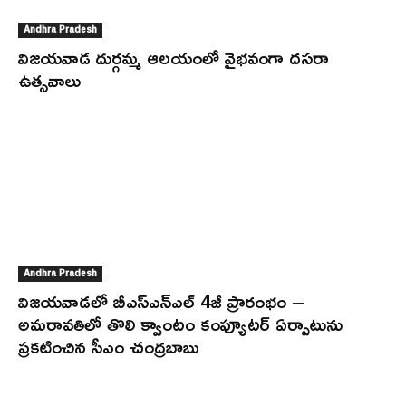
Andhra Pradesh
విజయవాడ దుర్గమ్మ ఆలయంలో వైభవంగా దసరా
ఉత్సవాలు
Andhra Pradesh
విజయవాడలో బీఎస్ఎన్ఎల్ 4జీ ప్రారంభం –
అమరావతిలో తొలి క్వాంటం కంప్యూటర్ ఏర్పాటును
ప్రకటించిన సీఎం చంద్రబాబు