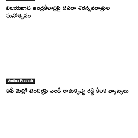
విజయవాడ ఇంద్రకీలాద్రిపై దసరా శరన్నవరాత్రుల
ఘనోత్సవం
Andhra Pradesh
ఏపీ మెట్రో టెండర్లపై ఎండీ రామకృష్ణా రెడ్డి కీలక వ్యాఖ్యలు