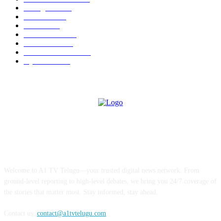
Telangana
2147
National
1482
Others
1411
InterNational
735
Films News
500
ID CARDS 2025
495
Hyderabad
372
ABOUT US
Welcome to A1 TV Telugu—your trusted digital news network. From
ground-level reporting to high-level debates, we bring you 24/7 coverage of
the stories that matter most. Stay informed, stay ahead.
Contact us:
contact@a1tvtelugu.com