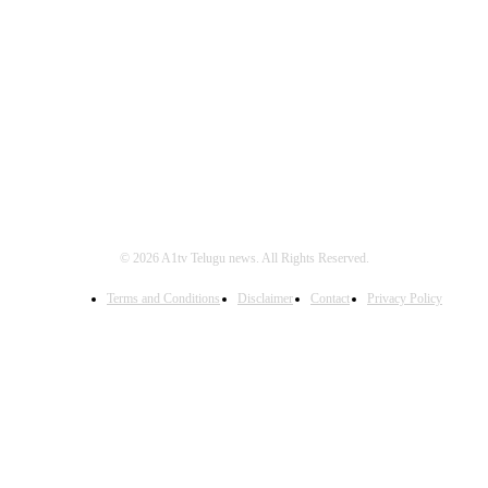
FOLLOW US
© 2026 A1tv Telugu news. All Rights Reserved.
Terms and Conditions
Disclaimer
Contact
Privacy Policy