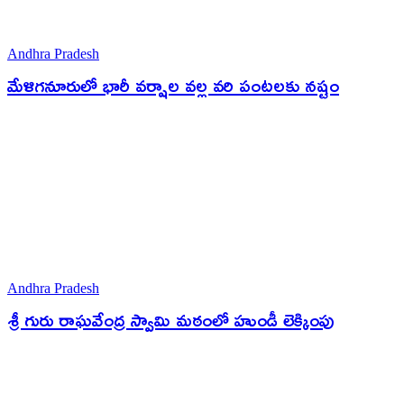
Andhra Pradesh
మేళిగనూరులో భారీ వర్షాల వల్ల వరి పంటలకు నష్టం
Andhra Pradesh
శ్రీ గురు రాఘవేంద్ర స్వామి మఠంలో హుండీ లెక్కింపు