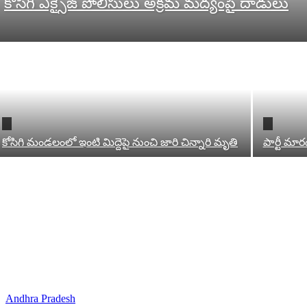
కోసిగి ఎక్సైజ్ పోలీసులు అక్రమ మద్యంపై దాడులు
కోసిగి మండలంలో ఇంటి మిద్దెపై నుంచి జారి చిన్నారి మృతి
పార్టీ మార
Andhra Pradesh