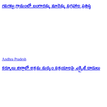
గవిగట్టు గ్రామంలో బంగారమ్మ మారెమ్మ విగ్రహాల ప్రతిష్ఠ
Andhra Pradesh
కర్నూలు జిల్లాలో అక్రమ మద్యం విక్రయాలపై ఎక్సైజ్ దాడులు