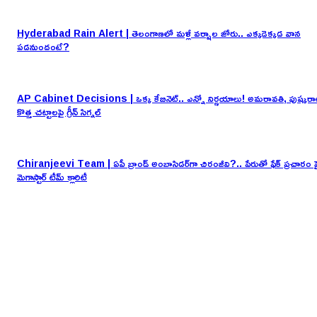
Hyderabad Rain Alert | తెలంగాణలో మళ్లీ వర్షాల జోరు.. ఎక్కడెక్కడ వాన
పడనుందంటే?
AP Cabinet Decisions | ఒక్క కేబినెట్.. ఎన్నో నిర్ణయాలు! అమరావతి, పుష్కరా
కొత్త చట్టాలపై గ్రీన్ సిగ్నల్
Chiranjeevi Team | ఏపీ బ్రాండ్ అంబాసిడర్‌గా చిరంజీవి?.. పేరుతో ఫేక్ ప్రచారం ప
మెగాస్టార్ టీమ్ క్లారిటీ
EDITOR PICKS
UPI digital payment | UPI వినియోగదారులకు అలర్ట్.. కేంద్రం కొత్త నిర్ణయం ఇద
Hyderabad Rain Alert | తెలంగాణలో మళ్లీ వర్షాల జోరు.. ఎక్కడెక్కడ వాన
పడనుందంటే?