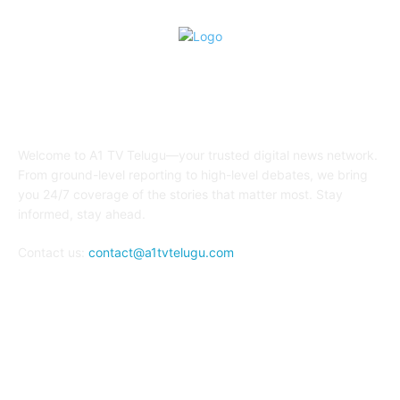
ABOUT US
Welcome to A1 TV Telugu—your trusted digital news network.
From ground-level reporting to high-level debates, we bring
you 24/7 coverage of the stories that matter most. Stay
informed, stay ahead.
Contact us:
contact@a1tvtelugu.com
FOLLOW US