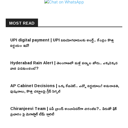
MOST READ
UPI digital payment | UPI వినియోగదారులకు అలర్ట్.. కేంద్రం కొత్త
నిర్ణయం ఇదే!
Hyderabad Rain Alert | తెలంగాణలో మళ్లీ వర్షాల జోరు.. ఎక్కడెక్కడ
వాన పడనుందంటే?
AP Cabinet Decisions | ఒక్క కేబినెట్.. ఎన్నో నిర్ణయాలు! అమరావతి,
పుష్కరాలు, కొత్త చట్టాలపై గ్రీన్ సిగ్నల్
Chiranjeevi Team | ఏపీ బ్రాండ్ అంబాసిడర్‌గా చిరంజీవి?.. పేరుతో ఫేక్
ప్రచారం పై మెగాస్టార్ టీమ్ క్లారిటీ