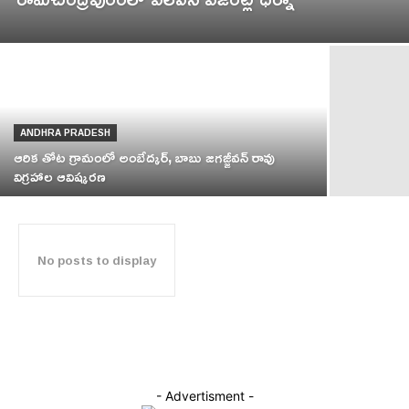
ANDHRA PRADESH
ఆరిక తోట గ్రామంలో అంబేద్కర్, బాబు జగజ్జీవన్ రావు
విగ్రహాల ఆవిష్కరణ
No posts to display
- Advertisment -