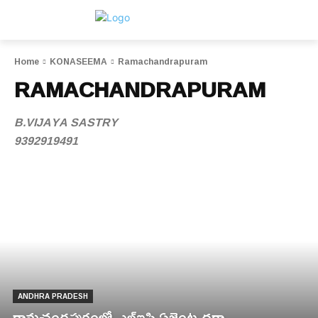
Home
KONASEEMA
Ramachandrapuram
RAMACHANDRAPURAM
B.VIJAYA SASTRY
9392919491
ANDHRA PRADESH
రామచంద్రపురంలో ఎల్ఐసి ఏజెంట్ల ధర్నా