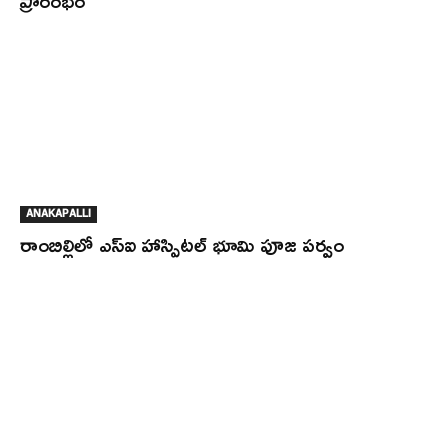
ప్రారంభం
ANAKAPALLI
రాంబిల్లిలో ఎస్ఐ హాస్పిటల్ భూమి పూజ పర్వం