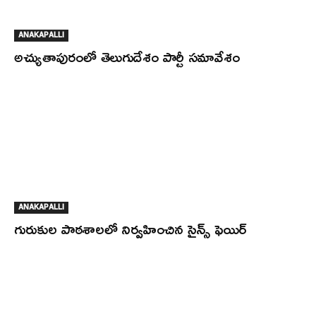
ANAKAPALLI
అచ్యుతాపురంలో తెలుగుదేశం పార్టీ సమావేశం
ANAKAPALLI
గురుకుల పాఠశాలలో నిర్వహించిన సైన్స్ ఫెయిర్