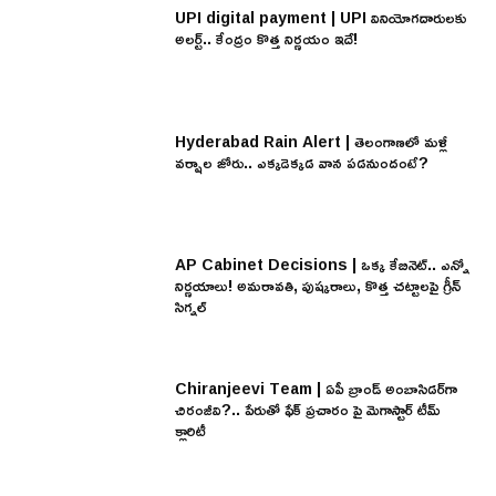
UPI digital payment | UPI వినియోగదారులకు
అలర్ట్.. కేంద్రం కొత్త నిర్ణయం ఇదే!
Hyderabad Rain Alert | తెలంగాణలో మళ్లీ
వర్షాల జోరు.. ఎక్కడెక్కడ వాన పడనుందంటే?
AP Cabinet Decisions | ఒక్క కేబినెట్.. ఎన్నో
నిర్ణయాలు! అమరావతి, పుష్కరాలు, కొత్త చట్టాలపై గ్రీన్
సిగ్నల్
Chiranjeevi Team | ఏపీ బ్రాండ్ అంబాసిడర్‌గా
చిరంజీవి?.. పేరుతో ఫేక్ ప్రచారం పై మెగాస్టార్ టీమ్
క్లారిటీ