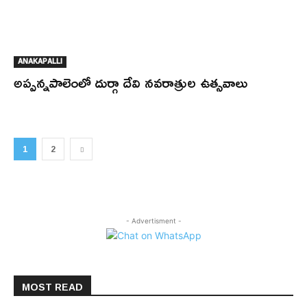
ANAKAPALLI
అప్పన్నపాలెంలో దుర్గా దేవి నవరాత్రుల ఉత్సవాలు
1
2
- Advertisment -
MOST READ