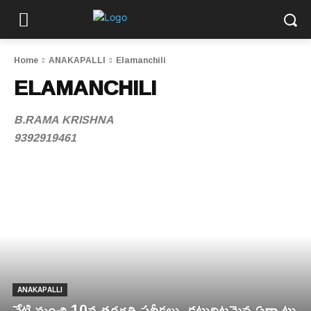
Home
ANAKAPALLI
Elamanchili
ELAMANCHILI
B.RAMA KRISHNA
9392919461
ANAKAPALLI
నేటి నుంచి 10వ తరగతి పరీక్షలు, కట్టుదిట్టమైన ఏర్పాట్లు