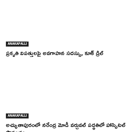
ANAKAPALLI
ప్రకృతి విపత్తులపై అవగాహన సదస్సు, కూక్ డ్రిల్
ANAKAPALLI
అచ్యుతాపురంలో నరేంద్ర మోడీ వర్చువల్ పద్ధతిలో హాస్పిటల్