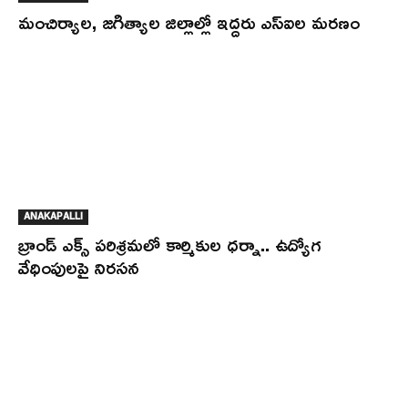
మంచిర్యాల, జగిత్యాల జిల్లాల్లో ఇద్దరు ఎస్‌ఐల మరణం
ANAKAPALLI
బ్రాండ్ ఎక్స్ పరిశ్రమలో కార్మికుల ధర్నా.. ఉద్యోగ
వేధింపులపై నిరసన