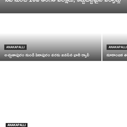
ANAKAPALLI
ANAKAPALL
అచ్చుతాపురం నుండి పిఠాపురం వరకు జనసేన భారీ ర్యాలీ
నూకాంబిక త
ANAKAPALLI