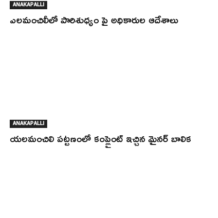
ANAKAPALLI
ఎలమంచిలీలో పారిశుధ్యం పై అధికారుల ఆదేశాలు
ANAKAPALLI
యలమంచిలి పట్టణంలో కంప్లైంట్ ఇచ్చిన మైనర్ బాలిక