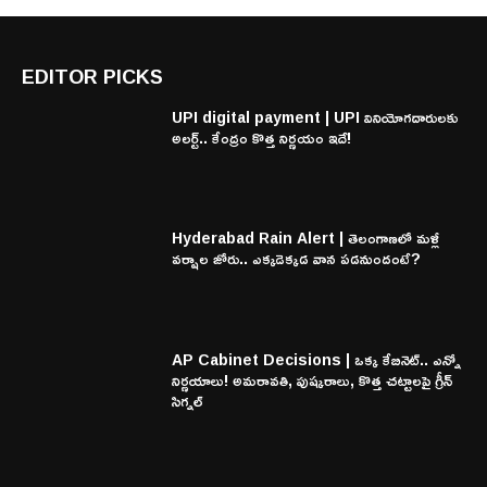
EDITOR PICKS
UPI digital payment | UPI వినియోగదారులకు
అలర్ట్.. కేంద్రం కొత్త నిర్ణయం ఇదే!
Hyderabad Rain Alert | తెలంగాణలో మళ్లీ
వర్షాల జోరు.. ఎక్కడెక్కడ వాన పడనుందంటే?
AP Cabinet Decisions | ఒక్క కేబినెట్.. ఎన్నో
నిర్ణయాలు! అమరావతి, పుష్కరాలు, కొత్త చట్టాలపై గ్రీన్
సిగ్నల్