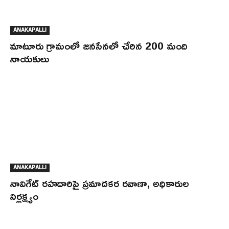
ANAKAPALLI
మాటూరు గ్రామంలో జనసేనలో చేరిన 200 మంది
నాయకులు
ANAKAPALLI
నావిగేట్ రహదారిపై ప్రమాదకర రవాణా, అధికారుల
నిర్లక్ష్యం