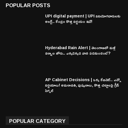
POPULAR POSTS
UPI digital payment | UPI వినియోగదారులకు
అలర్ట్.. కేంద్రం కొత్త నిర్ణయం ఇదే!
Hyderabad Rain Alert | తెలంగాణలో మళ్లీ
వర్షాల జోరు.. ఎక్కడెక్కడ వాన పడనుందంటే?
AP Cabinet Decisions | ఒక్క కేబినెట్.. ఎన్నో
నిర్ణయాలు! అమరావతి, పుష్కరాలు, కొత్త చట్టాలపై గ్రీన్
సిగ్నల్
POPULAR CATEGORY