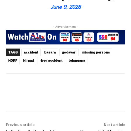
June 9, 2026
- Advertisement -
TAGS
accident
basara
godavari
missing persons
NDRF
Nirmal
river accident
telangana
Previous article
Next article