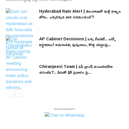
Hyderabad Rain Alert | తెలంగాణలో మళ్లీ వర్షాల
జోరు.. ఎక్కడెక్కడ వాన పడనుందంటే?
AP Cabinet Decisions | ఒక్క కేబినెట్.. ఎన్నో
నిర్ణయాలు! అమరావతి, పుష్కరాలు, కొత్త చట్టాలపై...
Chiranjeevi Team | ఏపీ బ్రాండ్ అంబాసిడర్‌గా
చిరంజీవి?.. పేరుతో ఫేక్ ప్రచారం పై...
- Advertisement -