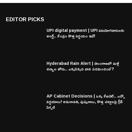
EDITOR PICKS
UPI digital payment | UPI వినియోగదారులకు
అలర్ట్.. కేంద్రం కొత్త నిర్ణయం ఇదే!
Hyderabad Rain Alert | తెలంగాణలో మళ్లీ
వర్షాల జోరు.. ఎక్కడెక్కడ వాన పడనుందంటే?
AP Cabinet Decisions | ఒక్క కేబినెట్.. ఎన్నో
నిర్ణయాలు! అమరావతి, పుష్కరాలు, కొత్త చట్టాలపై గ్రీన్
సిగ్నల్