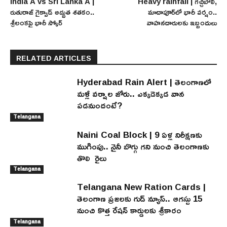
India A vs Sri Lanka A |
Heavy rainfall | గచ్చిబౌలి,
రుతురాజ్ గైక్వాడ్ అద్భుత శతకం..
మాదాపూర్‌లో భారీ వర్షం..
శ్రీలంకపై భారీ స్కోర్
వాహనదారులకు ఇబ్బందులు
RELATED ARTICLES
Hyderabad Rain Alert | తెలంగాణలో
మళ్లీ వర్షాల జోరు.. ఎక్కడెక్కడ వాన
పడనుందంటే?
Telangana
Naini Coal Block | 9 ఏళ్ల నిరీక్షణకు
ముగింపు.. నైనీ బొగ్గు గని నుంచి తెలంగాణకు
తొలి రైలు
Telangana
Telangana New Ration Cards |
తెలంగాణ ప్రజలకు గుడ్ న్యూస్.. ఆగస్టు 15
నుంచి కొత్త రేషన్ కార్డులకు శ్రీకారం
Telangana