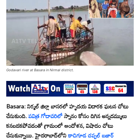
Godavari river at Basara in Nirmal district.
Basara:
నిర్మల్ జిల్లా బాసరలో హృదయ విదారక ఘటన చోటు
చేసుకుంది.
పవిత్ర గోదావరిలో
స్నానం కోసం దిగిన అన్నదమ్ములు
కనబడకపోవడంతో గ్రామంలో ఆందోళన, విషాదం చోటు
చేసుకున్నాయి. హైదరాబాద్‌లోని
కాచిగూడ చప్పల్ బజార్