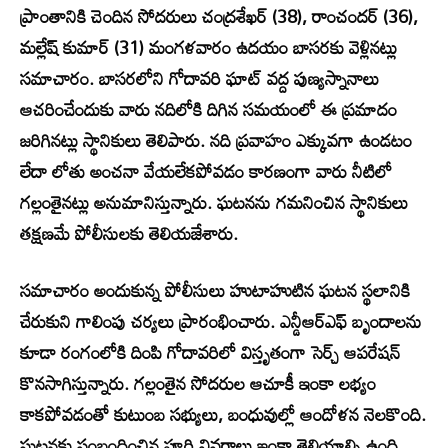
ప్రాంతానికి చెందిన సోదరులు చంద్రశేఖర్ (38), రాంచందర్ (36),
మల్లేష్ కుమార్ (31) మంగళవారం ఉదయం బాసరకు వెళ్లినట్లు
సమాచారం. బాసరలోని గోదావరి ఘాట్ వద్ద పుణ్యస్నానాలు
ఆచరించేందుకు వారు నదిలోకి దిగిన సమయంలో ఈ ప్రమాదం
జరిగినట్లు స్థానికులు తెలిపారు. నది ప్రవాహం ఎక్కువగా ఉండటం
లేదా లోతు అంచనా వేయలేకపోవడం కారణంగా వారు నీటిలో
గల్లంతైనట్లు అనుమానిస్తున్నారు. ఘటనను గమనించిన స్థానికులు
తక్షణమే పోలీసులకు తెలియజేశారు.
సమాచారం అందుకున్న పోలీసులు హుటాహుటిన ఘటన స్థలానికి
చేరుకుని గాలింపు చర్యలు ప్రారంభించారు. ఎన్డీఆర్‌ఎఫ్ బృందాలను
కూడా రంగంలోకి దింపి గోదావరిలో విస్తృతంగా సెర్చ్ ఆపరేషన్
కొనసాగిస్తున్నారు. గల్లంతైన సోదరుల ఆచూకీ ఇంకా లభ్యం
కాకపోవడంతో కుటుంబ సభ్యులు, బంధువుల్లో ఆందోళన నెలకొంది.
ఘటనకు సంబంధించిన పూర్తి వివరాలు ఇంకా తెలియాల్సి ఉంది.