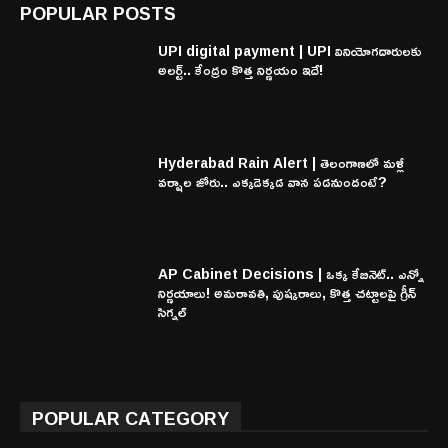
POPULAR POSTS
UPI digital payment | UPI వినియోగదారులకు
అలర్ట్.. కేంద్రం కొత్త నిర్ణయం ఇదే!
Hyderabad Rain Alert | తెలంగాణలో మళ్లీ
వర్షాల జోరు.. ఎక్కడెక్కడ వాన పడనుందంటే?
AP Cabinet Decisions | ఒక్క కేబినెట్.. ఎన్నో
నిర్ణయాలు! అమరావతి, పుష్కరాలు, కొత్త చట్టాలపై గ్రీన్
సిగ్నల్
POPULAR CATEGORY