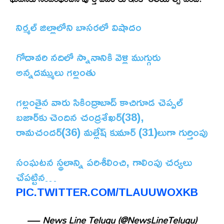
నిర్మల్ జిల్లాలోని బాసరలో విషాదం
గోదావరి నదిలో స్నానానికి వెళ్లి ముగ్గురు
అన్నదమ్ములు గల్లంతు
గల్లంతైన వారు సికింద్రాబాద్‌ కాచిగూడ చెప్పల్
బజార్‌కు చెందిన చంద్రశేఖర్(38),
రామచందర్(36) మల్లేష్ కుమార్ (31)లుగా గుర్తింపు
సంఘటన స్థలాన్ని పరిశీలించి, గాలింపు చర్యలు
చేపట్టిన…
PIC.TWITTER.COM/TLAUUWOXKB
— News Line Telugu (@NewsLineTelugu)