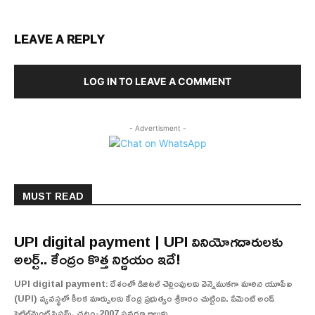
LEAVE A REPLY
LOG IN TO LEAVE A COMMENT
- Advertisment -
MUST READ
UPI digital payment | UPI వినియోగదారులకు
అలర్ట్.. కేంద్రం కొత్త నిర్ణయం ఇదే!
UPI digital payment: దేశంలో డిజిటల్ చెల్లింపులకు వెన్నెముకగా మారిన యూపీఐ
(UPI) వ్యవస్థలో కీలక మార్పులకు కేంద్ర ప్రభుత్వం శ్రీకారం చుట్టింది. పేమెంట్ అండ్
సెటిల్‌మెంట్ సిస్టమ్స్ చట్టం-2007 సవరణ బిల్లుకు...