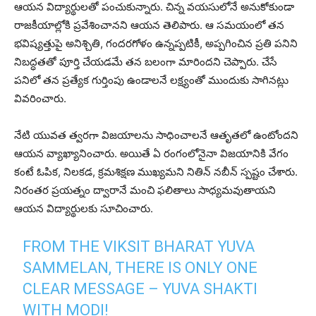
ఆయన విద్యార్థులతో పంచుకున్నారు. చిన్న వయసులోనే అనుకోకుండా
రాజకీయాల్లోకి ప్రవేశించానని ఆయన తెలిపారు. ఆ సమయంలో తన
భవిష్యత్తుపై అనిశ్చితి, గందరగోళం ఉన్నప్పటికీ, అప్పగించిన ప్రతి పనిని
నిబద్ధతతో పూర్తి చేయడమే తన బలంగా మారిందని చెప్పారు. చేసే
పనిలో తన ప్రత్యేక గుర్తింపు ఉండాలనే లక్ష్యంతో ముందుకు సాగినట్లు
వివరించారు.
నేటి యువత త్వరగా విజయాలను సాధించాలనే ఆతృతలో ఉంటోందని
ఆయన వ్యాఖ్యానించారు. అయితే ఏ రంగంలోనైనా విజయానికి వేగం
కంటే ఓపిక, నిలకడ, క్రమశిక్షణ ముఖ్యమని నితిన్ నబీన్ స్పష్టం చేశారు.
నిరంతర ప్రయత్నం ద్వారానే మంచి ఫలితాలు సాధ్యమవుతాయని
ఆయన విద్యార్థులకు సూచించారు.
FROM THE VIKSIT BHARAT YUVA
SAMMELAN, THERE IS ONLY ONE
CLEAR MESSAGE – YUVA SHAKTI
WITH MODI!