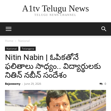
A1tv Telugu News
TELUGU NEWS CHANNEL
Home
National
National
Telangana
Nitin Nabin | ఓపికతోనే
ఫలితాలు సాధ్యం.. విద్యార్థులకు
నితిన్ నబీన్ సందేశం
Bajaswamy
-
June 29, 2026
0