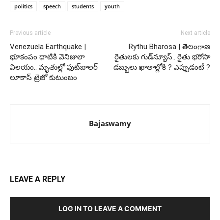
politics
speech
students
youth
Previous article
Next article
Venezuela Earthquake |
Rythu Bharosa | తెలంగాణ
భూకంపం ధాటికి వెనిజులా
రైతులకు గుడ్‌న్యూస్.. రైతు భరోసా
విలయం.. మృతుల్లో ఫుట్‌బాలర్
డబ్బులు ఖాతాల్లోకి ? ఎప్పుడంటే ?
లూకాస్ ట్రెజో కుటుంబం
Bajaswamy
LEAVE A REPLY
LOG IN TO LEAVE A COMMENT