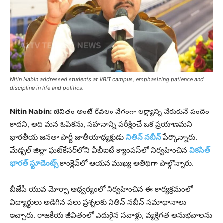
Nitin Nabin addressed students at VBIT campus, emphasizing patience and
discipline in life and politics.
Nitin Nabin:
జీవితం అంటే కేవలం వేగంగా లక్ష్యాన్ని చేరుకునే పందెం
కాదని, అది మన ఓపికను, సహనాన్ని పరీక్షించే ఒక ప్రయాణమని
భారతీయ జనతా పార్టీ జాతీయాధ్యక్షుడు
నితిన్ నబీన్
పేర్కొన్నారు.
మేడ్చల్ జిల్లా ఘట్‌కేసర్‌లోని వీబీఐటీ క్యాంపస్‌లో నిర్వహించిన
వికసిత్
భారత్ స్టూడెంట్స్
కాంక్లెవ్‌లో ఆయన ముఖ్య అతిథిగా పాల్గొన్నారు.
బీజేపీ యువ మోర్చా ఆధ్వర్యంలో నిర్వహించిన ఈ కార్యక్రమంలో
విద్యార్థులు అడిగిన పలు ప్రశ్నలకు నితిన్ నబీన్ సమాధానాలు
ఇచ్చారు. రాజకీయ జీవితంలో ఎదురైన సవాళ్లు, వ్యక్తిగత అనుభవాలను