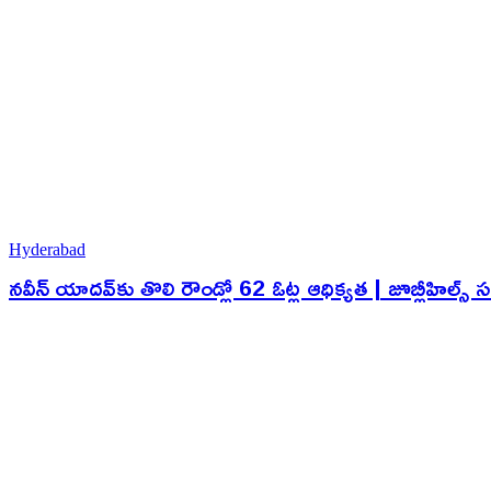
Hyderabad
నవీన్ యాదవ్‌కు తొలి రౌండ్లో 62 ఓట్ల ఆధిక్యత | జూబ్లీహిల్స్ స