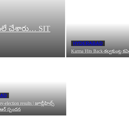
లే చేశారు… SIT
HYDERABAD
Karma Hits Back-కల్వకుంట్ల కవ
BAD
y-election results | జూబ్లీహిల్స్
ీఆర్ స్పందన