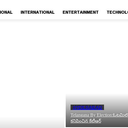
IONAL
INTERNATIONAL
ENTERTAINMENT
TECHNOL
HYDERABAD
Telangana By Election:ఓటమి
కనిపించిన కేటీఆర్