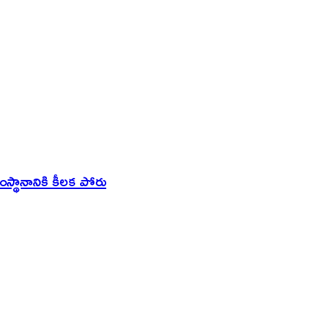
ంస్థానానికి కీలక పోరు