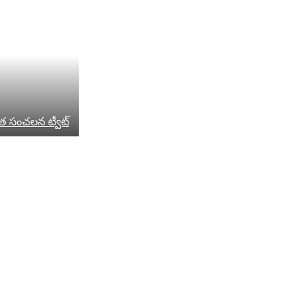
ిత సంచలన ట్వీట్