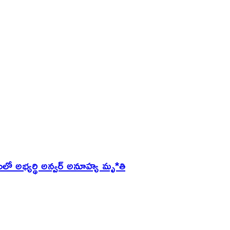
 అభ్యర్థి అన్వర్ అనూహ్య మృ*తి