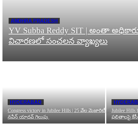
ANDHRA PRADESH
YV Subba Reddy SIT | అంతా అధికారు
విచారణలో సంచలన వ్యాఖ్యలు
HYDERABAD
HYDERA
Congress victory in Jubilee Hills | 25 వేల మెజారిటీతో
Jubilee Hills b
నవీన్ యాదవ్ గెలుపు
ఫలితాలపై కేస