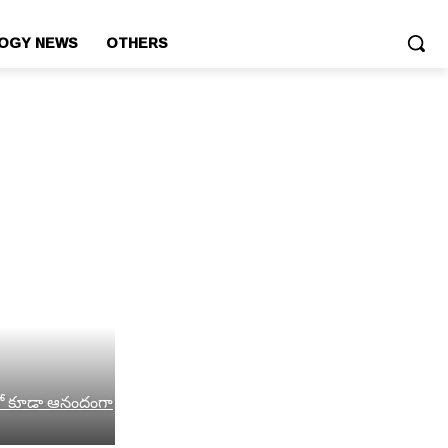
OGY NEWS
OTHERS
లో కూడా ఆనందంగా