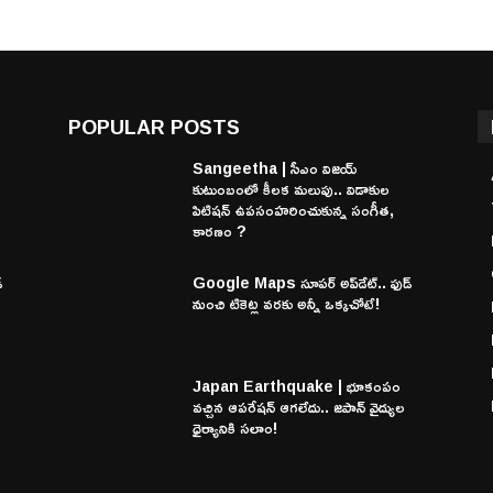
POPULAR POSTS
Sangeetha | సీఎం విజయ్
కుటుంబంలో కీలక మలుపు.. విడాకుల
పిటిషన్ ఉపసంహరించుకున్న సంగీత,
కారణం ?
్
Google Maps సూపర్ అప్‌డేట్.. ఫుడ్
నుంచి టికెట్ల వరకు అన్నీ ఒక్కచోటే!
Japan Earthquake | భూకంపం
వచ్చిన ఆపరేషన్ ఆగలేదు.. జపాన్ వైద్యుల
ధైర్యానికి సలాం!