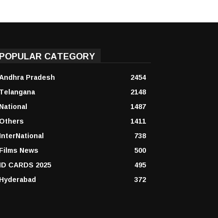
POPULAR CATEGORY
Andhra Pradesh
2454
Telangana
2148
National
1487
Others
1411
InterNational
738
Films News
500
ID CARDS 2025
495
Hyderabad
372