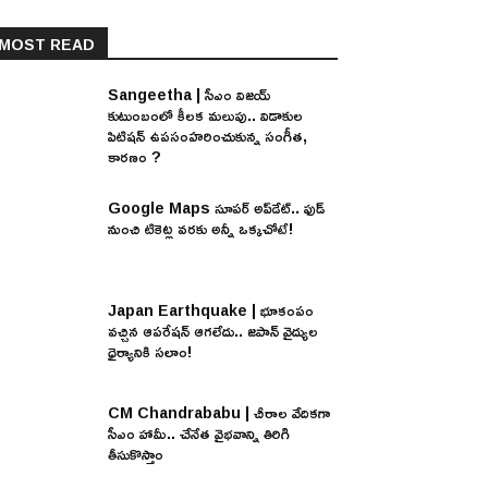
MOST READ
Sangeetha | సీఎం విజయ్
కుటుంబంలో కీలక మలుపు.. విడాకుల
పిటిషన్ ఉపసంహరించుకున్న సంగీత,
కారణం ?
Google Maps సూపర్ అప్‌డేట్.. ఫుడ్
నుంచి టికెట్ల వరకు అన్నీ ఒక్కచోటే!
Japan Earthquake | భూకంపం
వచ్చిన ఆపరేషన్ ఆగలేదు.. జపాన్ వైద్యుల
ధైర్యానికి సలాం!
CM Chandrababu | చీరాల వేదికగా
సీఎం హామీ.. చేనేత వైభవాన్ని తిరిగి
తీసుకొస్తాం