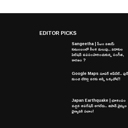
EDITOR PICKS
Sangeetha | సీఎం విజయ్
కుటుంబంలో కీలక మలుపు.. విడాకుల
పిటిషన్ ఉపసంహరించుకున్న సంగీత,
కారణం ?
Google Maps సూపర్ అప్‌డేట్.. ఫుడ
నుంచి టికెట్ల వరకు అన్నీ ఒక్కచోటే!
Japan Earthquake | భూకంపం
వచ్చిన ఆపరేషన్ ఆగలేదు.. జపాన్ వైద్యుల
ధైర్యానికి సలాం!