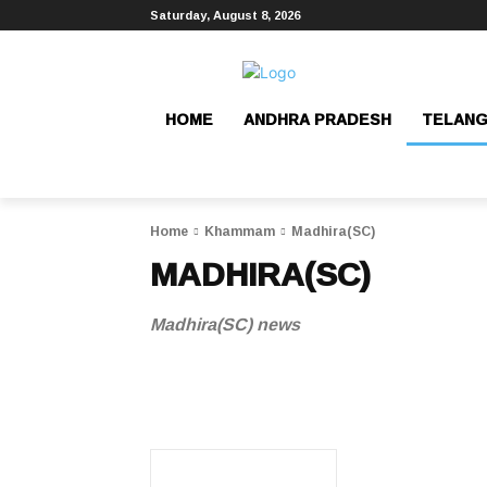
Saturday, August 8, 2026
HOME
ANDHRA PRADESH
TELAN
Home
Khammam
Madhira(SC)
MADHIRA(SC)
Madhira(SC) news