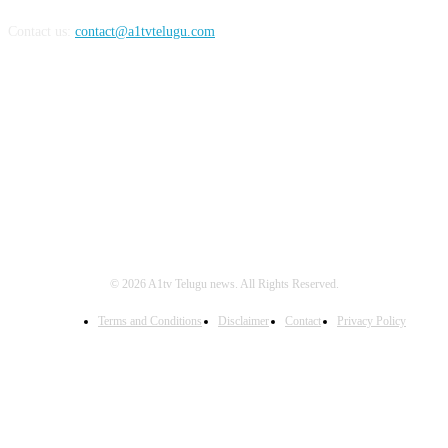
Contact us:
contact@a1tvtelugu.com
FOLLOW US
© 2026 A1tv Telugu news. All Rights Reserved.
Terms and Conditions
Disclaimer
Contact
Privacy Policy