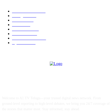
Andhra Pradesh
2451
Telangana
2143
National
1479
Others
1411
InterNational
732
Films News
500
ID CARDS 2025
495
Hyderabad
372
ABOUT US
Welcome to A1 TV Telugu—your trusted digital news network. From
ground-level reporting to high-level debates, we bring you 24/7 coverage of
the stories that matter most. Stay informed, stay ahead.