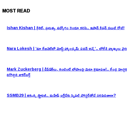
MOST READ
Ishan Kishan | క్రికెట్, ప్రభుత్వ ఉద్యోగం రెండూ కలిసి.. ఇషాన్ కిషన్ డబుల్ రోల్!
Nara Lokesh | ‘మా కేబినెట్‌లో మోస్ట్ హ్యాండ్సమ్ పవన్ అన్నే’.. లోకేశ్ వ్యాఖ్యలు వైర
Mark Zuckerberg | డీప్‌ఫేక్‌లు, కంటెంట్ లోపాలపై మెటా క్షమాపణ!.. కేంద్ర హెచ్చర
దిగొచ్చిన జుకర్‌బర్గ్
SSMB29 | జక్కన్న స్ట్రాటజీ.. మహేష్ బర్త్‌డేకు స్పెషల్ పోస్టర్‌తోనే సరిపెడతారా?
EDITOR PICKS
Ishan Kishan | క్రికెట్, ప్రభుత్వ ఉద్యోగం రెండూ కలిసి.. ఇషాన్ కిషన్ డబుల్ రోల్!