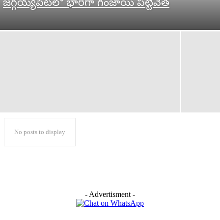
జగ్గయ్యపేటలో భారీగా గంజాయి పట్టివేత
No posts to display
- Advertisment -