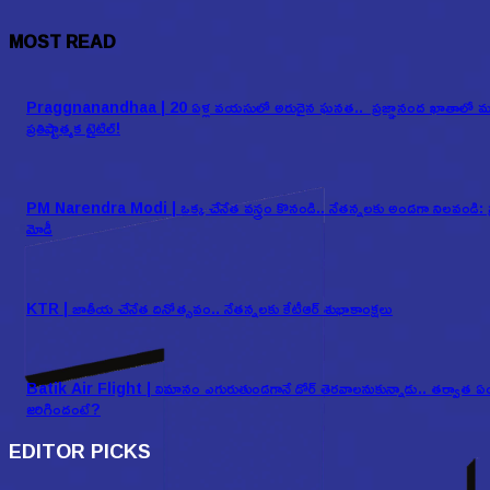
MOST READ
Praggnanandhaa | 20 ఏళ్ల వయసులో అరుదైన ఘనత.. ప్రజ్ఞానంద ఖాతాలో 
ప్రతిష్టాత్మక టైటిల్!
PM Narendra Modi | ఒక్క చేనేత వస్త్రం కొనండి.. నేతన్నలకు అండగా నిలవండి: ప్
మోడీ
KTR | జాతీయ చేనేత దినోత్సవం.. నేతన్నలకు కేటీఆర్ శుభాకాంక్షలు
Batik Air Flight | విమానం ఎగురుతుండగానే డోర్ తెరవాలనుకున్నాడు.. తర్వాత ఏ
జరిగిందంటే?
EDITOR PICKS