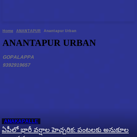
Home
ANANTAPUR
Anantapur Urban
ANANTAPUR URBAN
GOPALAPPA
9392919657
ANAKAPALLE
ఏపీలో భారీ వర్షాల హెచ్చరిక: పంటలకు అనుకూల