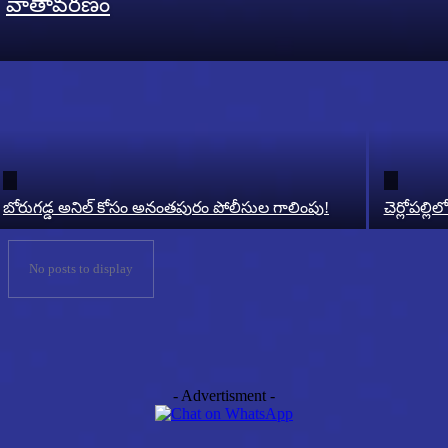
వాతావరణం
బోరుగడ్డ అనిల్ కోసం అనంతపురం పోలీసుల గాలింపు!
చెర్లోపల్ల
No posts to display
- Advertisment -