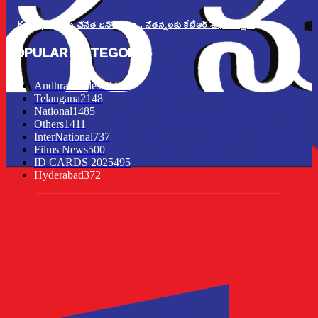
KTR | జాతీయ చేనేత దినోత్సవం.. నేతన్నలకు కేటీఆర్ శుభాకాంక్షలు
POPULAR CATEGORY
Andhra Pradesh
2453
Telangana
2148
National
1485
Others
1411
InterNational
737
Films News
500
ID CARDS 2025
495
Hyderabad
372