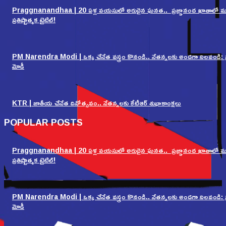
Praggnanandhaa | 20 ఏళ్ల వయసులో అరుదైన ఘనత.. ప్రజ్ఞానంద ఖాతాలో 
ప్రతిష్టాత్మక టైటిల్!
PM Narendra Modi | ఒక్క చేనేత వస్త్రం కొనండి.. నేతన్నలకు అండగా నిలవండి: ప్
మోడీ
KTR | జాతీయ చేనేత దినోత్సవం.. నేతన్నలకు కేటీఆర్ శుభాకాంక్షలు
POPULAR POSTS
Praggnanandhaa | 20 ఏళ్ల వయసులో అరుదైన ఘనత.. ప్రజ్ఞానంద ఖాతాలో 
ప్రతిష్టాత్మక టైటిల్!
PM Narendra Modi | ఒక్క చేనేత వస్త్రం కొనండి.. నేతన్నలకు అండగా నిలవండి: ప్
మోడీ