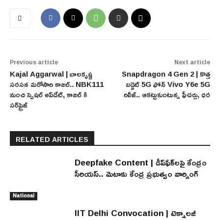
Previous article
Next article
Kajal Aggarwal | బాలకృష్ణ
Snapdragon 4 Gen 2 | కొత్త
సరసన మరోసారి కాజల్.. NBK111
బడ్జెట్ 5G ఫోన్ Vivo Y6e 5G
నుంచి స్పెషల్ అప్‌డేట్, కాజల్ కి
రిలీజ్.. ఆకట్టుకుంటున్న ఫీచర్లు, ధర
సర్‌ప్రైజ్
RELATED ARTICLES
Deepfake Content | డీప్‌ఫేక్‌లపై కేంద్రం
సీరియస్.. మెటాకు కేంద్ర ప్రభుత్వం వార్నింగ్
National
IIT Delhi Convocation | టెక్నాలజీ