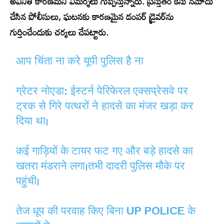
అవినీతి కారణమని విమర్శలు గుప్పిస్తున్నారు. ప్రస్తుతం కేసు నమోదు
చేసిన పోలీసులు, ఘటనకు కారణమైన డంపర్ డ్రైవర్‌ను
గుర్తించేందుకు చర్యలు చేపట్టారు.
आप चिंता ना करे यूपी पुलिस है ना
ग्रेटर नोएडा: ईस्टर्न पेरिफेरल एक्सप्रेसवे पर
ट्रक से गिरे पत्थरों ने हादसे का मंजर खड़ा कर
दिया था।
कई गाड़ियों के टायर फट गए और बड़े हादसे का
खतरा मंडराने लगा।तभी दादरी पुलिस मौके पर
पहुंची।
तेज धूप की परवाह किए बिना UP POLICE के