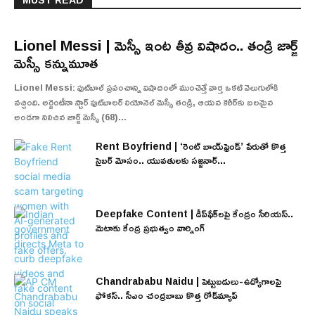
Lionel Messi | మెస్సీ ఇంట తీవ్ర విషాదం.. తండ్రి జార్జ్
మెస్సీ కన్నుమూత
Lionel Messi: ఫుట్‌బాల్ ప్రపంచాన్ని విషాదంలో ముంచెత్తే వార్త ఒకటి వెలుగులోకి
వచ్చింది. అర్జెంటీనా స్టార్ ఫుట్‌బాలర్ లియోనెల్ మెస్సీ తండ్రి, ఆయన కెరీర్‌కు బలమైన
అండగా నిలిచిన జార్జ్ మెస్సీ (68)...
Rent Boyfriend | ‘రెంట్ బాయ్‌ఫ్రెండ్’ పేరుతో కొత్త
సైబర్ మోసం.. యువతులకు సజ్జనార్...
Deepfake Content | డీప్‌ఫేక్‌లపై కేంద్రం సీరియస్..
మెటాకు కేంద్ర ప్రభుత్వం వార్నింగ్
Chandrababu Naidu | పెట్టుబడులు-ఉద్యోగాలపై
ఫోకస్.. సీఎం చంద్రబాబు కొత్త రోడ్‌మ్యాప్