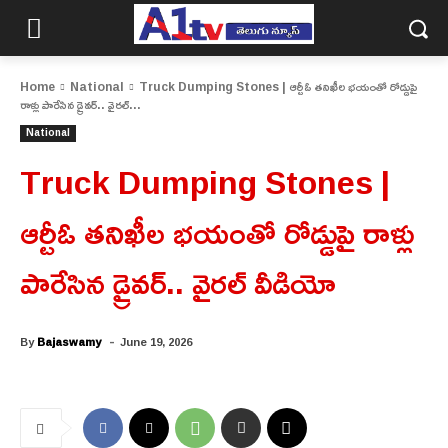
Home
National
Truck Dumping Stones | ఆర్టీఓ తనిఖీల భయంతో రోడ్డుపై
రాళ్లు పారేసిన డ్రైవర్.. వైరల్...
National
Truck Dumping Stones |
ఆర్టీఓ తనిఖీల భయంతో రోడ్డుపై రాళ్లు
పారేసిన డ్రైవర్.. వైరల్ వీడియో
-
By
Bajaswamy
June 19, 2026