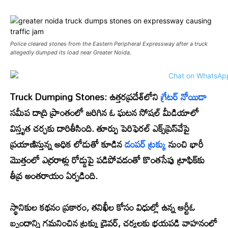
Police cleared stones from the Eastern Peripheral Expressway after a truck
allegedly dumped its load near Greater Noida.
Truck Dumping Stones:
ఉత్తరప్రదేశ్‌లోని
గ్రేటర్ నోయిడా
సమీప దాద్రి ప్రాంతంలో జరిగిన ఓ ఘటన సోషల్ మీడియాలో
విస్తృత చర్చకు దారితీసింది. తూర్పు పెరిఫెరల్ ఎక్స్‌ప్రెస్‌వేపై
ప్రయాణిస్తున్న అధిక లోడుతో కూడిన
డంపర్ ట్రక్కు
నుంచి భారీ
మొత్తంలో ఎర్రరాళ్లు రోడ్డుపై పడిపోవడంతో కొంతసేపు ట్రాఫిక్‌కు
తీవ్ర అంతరాయం ఏర్పడింది.
స్థానికుల కథనం ప్రకారం, తనిఖీల కోసం విధుల్లో ఉన్న ఆర్టీఓ
బృందాన్ని గమనించిన ట్రక్కు డ్రైవర్, చర్యలకు భయపడి వాహనంలో