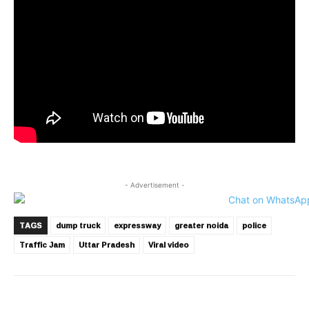
- Advertisement -
TAGS
dump truck
expressway
greater noida
police
Traffic Jam
Uttar Pradesh
Viral video