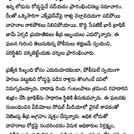
ఉన్న లోడును రోడ్డుపైనే పడేయడం ప్రారంభించినట్లు సమాచారం.
దీంతో ఒక్కసారిగా ఎక్స్‌ప్రెస్‌వేపై రాళ్లు చెల్లాచెదురుగా పడిపోయి
వాహనాల రాకపోకలు నిలిచిపోయాయి. కొద్ది సేపటికే భారీ ట్రాఫిక్
జామ్ ఏర్పడి ప్రయాణికులు తీవ్ర ఇబ్బందులు ఎదుర్కొన్నారు. ఈ
ఘటన గురించి తెలుసుకున్న పోలీసులు తక్షణమే స్పందించి,
పరిస్థితిని చక్కబెట్టేందుకు చర్యలు ప్రారంభించారు.
ప్రత్యేక సిబ్బంది కోసం ఎదురుచూడకుండా, పోలీసులే స్వయంగా
పారలు పట్టుకుని రోడ్డుపై పడిన రాళ్లను తొలగించే పనిలో
నిమగ్నమయ్యారు. దాదాపు రెండు గంటలపాటు శ్రమించి రహదారిని
శుభ్రం చేసి ట్రాఫిక్‌ను సాధారణ స్థితికి తీసుకువచ్చారు. ఈ ఘటనకు
సంబంధించిన వీడియోలు సోషల్ మీడియాలో వైరల్ కావడంతో
నెటిజన్లు తీవ్ర ఆగ్రహం వ్యక్తం చేస్తున్నారు. అధిక లోడుతో
వాహనాలు రోడ్లపై సంచరించడం వెనుక అధికారుల నిర్లక్ష్యం,