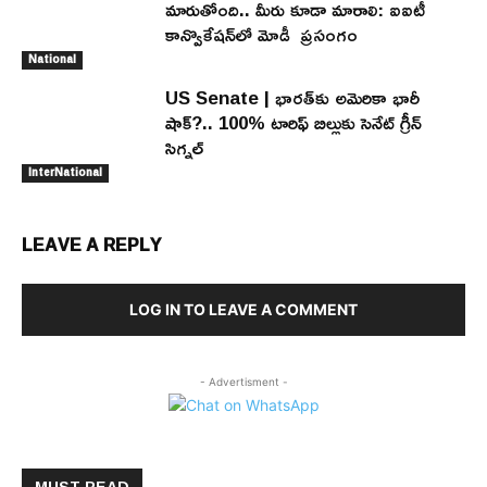
మారుతోంది.. మీరు కూడా మారాలి: ఐఐటీ
కాన్వొకేషన్‌లో మోడీ ప్రసంగం
National
US Senate | భారత్‌కు అమెరికా భారీ
షాక్?.. 100% టారిఫ్ బిల్లుకు సెనేట్ గ్రీన్
సిగ్నల్
InterNational
LEAVE A REPLY
LOG IN TO LEAVE A COMMENT
- Advertisment -
MUST READ