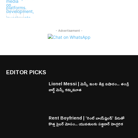
- Advertisement -
EDITOR PICKS
Lionel Messi | మెస్సీ ఇంట తీవ్ర విషాదం.. తండ్రి
జార్జ్ మెస్సీ కన్నుమూత
Rent Boyfriend | ‘రెంట్ బాయ్‌ఫ్రెండ్’ పేరుతో
కొత్త సైబర్ మోసం.. యువతులకు సజ్జనార్ హెచ్చరిక