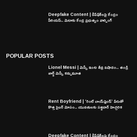
Deepfake Content | డీప్‌ఫేక్‌లపై కేంద్రం
సీరియస్.. మెటాకు కేంద్ర ప్రభుత్వం వార్నింగ్
POPULAR POSTS
Lionel Messi | మెస్సీ ఇంట తీవ్ర విషాదం.. తండ్రి
జార్జ్ మెస్సీ కన్నుమూత
Rent Boyfriend | ‘రెంట్ బాయ్‌ఫ్రెండ్’ పేరుతో
కొత్త సైబర్ మోసం.. యువతులకు సజ్జనార్ హెచ్చరిక
Deepfake Content | డీప్‌ఫేక్‌లపై కేంద్రం